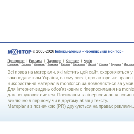
© 2005-2026
Інформ-агенція «Чернігівський монітор»
Про проект
|
Реклама
|
Партнери
|
Контакти
|
Архів
:
Серпень
*
Липень
*
Червень
*
Травень
*
Квітень
*
Березень
*
Лютий
*
Січень
*
Грудень
*
Листоп
Всі права на матеріали, які містить цей сайт, охороняються у 
законодавством України, в тому числі, про авторське право і 
Використання матерiалiв monitor.cn.ua дозволяється за умов
Для iнтернет-видань обов'язковим є гiперпосилання на monito
для пошукових систем. Посилання та гіперпосилання повинні
виключно в першому чи в другому абзаці тексту.
Матеріали з позначкою (PR) друкуються на правах реклами..