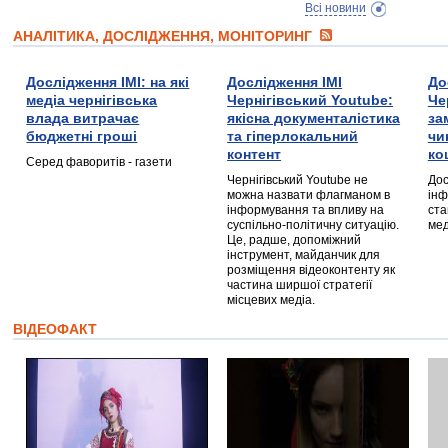
Всі новини
АНАЛІТИКА, ДОСЛІДЖЕННЯ, МОНІТОРИНГ
Дослідження ІМІ: на які
Дослідження ІМІ
До
медіа чернігівська
Чернігівський Youtube:
Че
влада витрачає
якісна документалістика
за
бюджетні гроші
та гіперлокальний
чи
контент
ко
Серед фаворитів - газети
Чернігівський Youtube не
Дос
можна назвати флагманом в
інф
інформування та впливу на
ста
суспільно-політичну ситуацію.
мед
Це, радше, допоміжний
інструмент, майданчик для
розміщення відеоконтенту як
частина ширшої стратегії
місцевих медіа.
ВІДЕОФАКТ