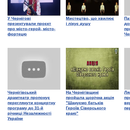
У Чернігові
Мистецтво, що хвилює
Па
презентували проєкт
і лікує душу
до
про місто-герой, місто-
пр
фортецю
Че
Чернігівський
На Чернігівщині
Ля
драмтеатр пропонує
пройшла щорічна акція
пр
переглянути концертну
"Шануємо батьків
ве
програму до 31-й
Героїв Сіверського
пе
річниці Незалежності
краю"
України