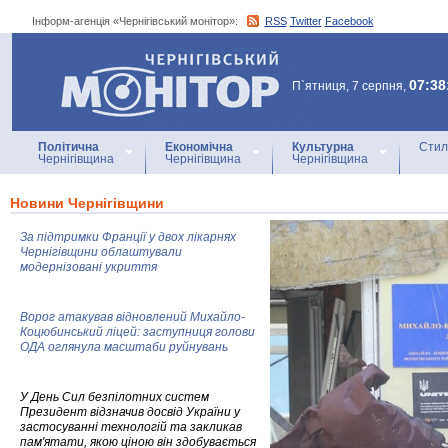
Інформ-агенція «Чернігівський монітор»:
RSS
Twitter
Facebook
Інформ-агенція
«Чернігівський монітор»
07:38
П`ятниця, 7 серпня,
Політична
Економічна
Культурна
Стил
Чернігівщина
Чернігівщина
Чернігівщина
Новини Чернігівщини
За підтримки Франції у двох лікарнях
Чернігівщини облаштували
модернізовані укриття
Ворог атакував відновлений Михайло-
Коцюбинський ліцей: заступниця голови
ОДА оглянула масштаби руйнувань
У День Сил безпілотних систем
Президент відзначив досвід України у
застосуванні технологій та закликав
пам'ятати, якою ціною він здобувається