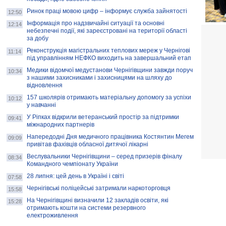
Ринок праці мовою цифр – інформує служба зайнятості
12:50
Інформація про надзвичайні ситуації та основні
12:14
небезпечні події, які зареєстровані на території області
за добу
Реконструкція магістральних теплових мереж у Чернігові
11:14
під управлінням НЕФКО виходить на завершальний етап
Медики відомчої медустанови Чернігівщини завжди поруч
10:34
з нашими захисниками і захисницями на шляху до
відновлення
157 школярів отримають матеріальну допомогу за успіхи
10:12
у навчанні
У Ріпках відкрили ветеранський простір за підтримки
09:41
міжнародних партнерів
Напередодні Дня медичного працівника Костянтин Мегем
09:09
привітав фахівців обласної дитячої лікарні
Веслувальники Чернігівщини – серед призерів фіналу
08:34
Командного чемпіонату України
28 липня: цей день в Україні і світі
07:58
Чернігівські поліцейські затримали наркоторговця
15:58
На Чернігівщині визначили 12 закладів освіти, які
15:28
отримають кошти на системи резервного
електроживлення