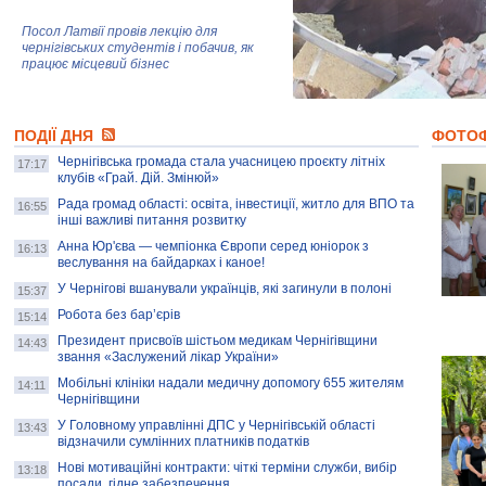
Посол Латвії провів лекцію для
чернігівських студентів і побачив, як
працює місцевий бізнес
Митці та жителі Чернігова створили
ПОДІЇ ДНЯ
колекцію про війну, емоції та тварин
ФОТО
Чернігівська громада стала учасницею проєкту літніх
17:17
клубів «Грай. Дій. Змінюй»
Рада громад області: освіта, інвестиції, житло для ВПО та
AB InBev Efes Україна підтримала
16:55
інші важливі питання розвитку
навчальний проєкт "Молодіжна бізнес-
школа", спрямований на розвиток
Анна Юр'єва — чемпіонка Європи серед юніорок з
16:13
підприємництва у Чернігівській області
веслування на байдарках і каное!
У Чернігові вшанували українців, які загинули в полоні
15:37
Золота тварина: видання Forbes
написало про чернігівця Патрона: хто і
Робота без бар’єрів
15:14
скільки на ньому заробляє? І куди
витрачають?
Президент присвоїв шістьом медикам Чернігівщини
14:43
звання «Заслужений лікар України»
Мобільні клініки надали медичну допомогу 655 жителям
14:11
Чернігівщини
У Головному управлінні ДПС у Чернігівській області
13:43
відзначили сумлінних платників податків
Нові мотиваційні контракти: чіткі терміни служби, вибір
13:18
посади, гідне забезпечення