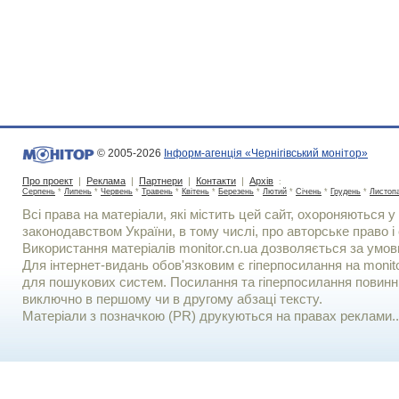
© 2005-2026
Інформ-агенція «Чернігівський монітор»
Про проект
|
Реклама
|
Партнери
|
Контакти
|
Архів
:
Серпень
*
Липень
*
Червень
*
Травень
*
Квітень
*
Березень
*
Лютий
*
Січень
*
Грудень
*
Листоп
Всі права на матеріали, які містить цей сайт, охороняються у 
законодавством України, в тому числі, про авторське право і 
Використання матерiалiв monitor.cn.ua дозволяється за умов
Для iнтернет-видань обов'язковим є гiперпосилання на monito
для пошукових систем. Посилання та гіперпосилання повинні
виключно в першому чи в другому абзаці тексту.
Матеріали з позначкою (PR) друкуються на правах реклами..