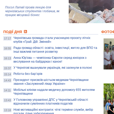
Посол Латвії провів лекцію для
чернігівських студентів і побачив, як
працює місцевий бізнес
Митці та жителі Чернігова створили
ПОДІЇ ДНЯ
колекцію про війну, емоції та тварин
ФОТО
Чернігівська громада стала учасницею проєкту літніх
17:17
клубів «Грай. Дій. Змінюй»
Рада громад області: освіта, інвестиції, житло для ВПО та
AB InBev Efes Україна підтримала
16:55
інші важливі питання розвитку
навчальний проєкт "Молодіжна бізнес-
школа", спрямований на розвиток
Анна Юр'єва — чемпіонка Європи серед юніорок з
16:13
підприємництва у Чернігівській області
веслування на байдарках і каное!
У Чернігові вшанували українців, які загинули в полоні
15:37
Золота тварина: видання Forbes
написало про чернігівця Патрона: хто і
Робота без бар’єрів
15:14
скільки на ньому заробляє? І куди
витрачають?
Президент присвоїв шістьом медикам Чернігівщини
14:43
звання «Заслужений лікар України»
Мобільні клініки надали медичну допомогу 655 жителям
14:11
Чернігівщини
У Головному управлінні ДПС у Чернігівській області
13:43
відзначили сумлінних платників податків
Нові мотиваційні контракти: чіткі терміни служби, вибір
13:18
посади, гідне забезпечення