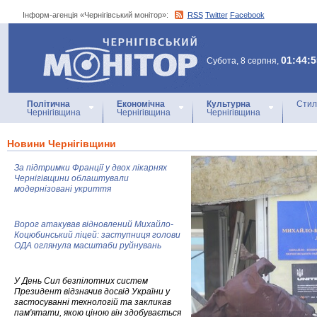
Інформ-агенція «Чернігівський монітор»:
RSS
Twitter
Facebook
Інформ-агенція
«Чернігівський монітор»
01:44:5
Субота, 8 серпня,
Політична
Економічна
Культурна
Стил
Чернігівщина
Чернігівщина
Чернігівщина
Новини Чернігівщини
За підтримки Франції у двох лікарнях
Чернігівщини облаштували
модернізовані укриття
Ворог атакував відновлений Михайло-
Коцюбинський ліцей: заступниця голови
ОДА оглянула масштаби руйнувань
У День Сил безпілотних систем
Президент відзначив досвід України у
застосуванні технологій та закликав
пам'ятати, якою ціною він здобувається