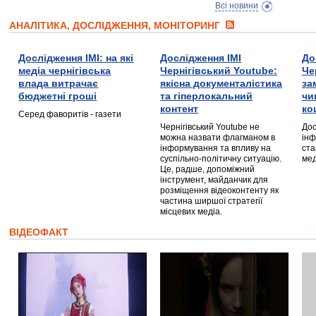
Всі новини
АНАЛІТИКА, ДОСЛІДЖЕННЯ, МОНІТОРИНГ
Дослідження ІМІ: на які
Дослідження ІМІ
До
медіа чернігівська
Чернігівський Youtube:
Че
влада витрачає
якісна документалістика
за
бюджетні гроші
та гіперлокальний
чи
контент
ко
Серед фаворитів - газети
Чернігівський Youtube не
Дос
можна назвати флагманом в
інф
інформування та впливу на
ста
суспільно-політичну ситуацію.
мед
Це, радше, допоміжний
інструмент, майданчик для
розміщення відеоконтенту як
частина ширшої стратегії
місцевих медіа.
ВІДЕОФАКТ