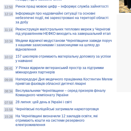
Ринок праці мовою цифр – інформує служба зайнятості
12:50
Інформація про надзвичайні ситуації та основні
12:14
небезпечні події, які зареєстровані на території області
за добу
Реконструкція магістральних теплових мереж у Чернігові
11:14
під управлінням НЕФКО виходить на завершальний етап
Медики відомчої медустанови Чернігівщини завжди поруч
10:34
з нашими захисниками і захисницями на шляху до
відновлення
157 школярів отримають матеріальну допомогу за успіхи
10:12
у навчанні
У Ріпках відкрили ветеранський простір за підтримки
09:41
міжнародних партнерів
Напередодні Дня медичного працівника Костянтин Мегем
09:09
привітав фахівців обласної дитячої лікарні
Веслувальники Чернігівщини – серед призерів фіналу
08:34
Командного чемпіонату України
28 липня: цей день в Україні і світі
07:58
Чернігівські поліцейські затримали наркоторговця
15:58
На Чернігівщині визначили 12 закладів освіти, які
15:28
отримають кошти на системи резервного
електроживлення