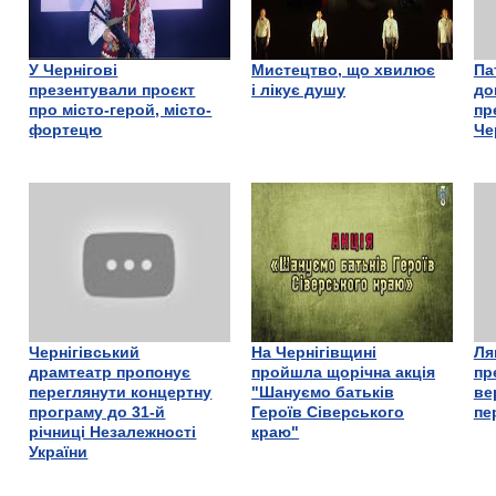
У Чернігові
Мистецтво, що хвилює
Па
презентували проєкт
і лікує душу
до
про місто-герой, місто-
пр
фортецю
Че
Чернігівський
На Чернігівщині
Ля
драмтеатр пропонує
пройшла щорічна акція
пр
переглянути концертну
"Шануємо батьків
ве
програму до 31-й
Героїв Сіверського
пе
річниці Незалежності
краю"
України