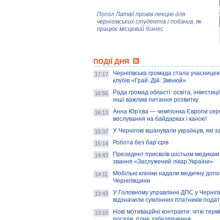
Посол Латвії провів лекцію для
чернігівських студентів і побачив, як
працює місцевий бізнес
Митці та жителі Чернігова створили
ПОДІЇ ДНЯ
колекцію про війну, емоції та тварин
Чернігівська громада стала учасницею
17:17
клубів «Грай. Дій. Змінюй»
Рада громад області: освіта, інвестиц
AB InBev Efes Україна підтримала
16:55
інші важливі питання розвитку
навчальний проєкт "Молодіжна бізнес-
школа", спрямований на розвиток
Анна Юр'єва — чемпіонка Європи сер
16:13
підприємництва у Чернігівській області
веслування на байдарках і каное!
У Чернігові вшанували українців, які з
15:37
Золота тварина: видання Forbes
написало про чернігівця Патрона: хто і
Робота без бар’єрів
15:14
скільки на ньому заробляє? І куди
витрачають?
Президент присвоїв шістьом медикам
14:43
звання «Заслужений лікар України»
Мобільні клініки надали медичну доп
14:11
Чернігівщини
У Головному управлінні ДПС у Чернігів
13:43
відзначили сумлінних платників подат
Нові мотиваційні контракти: чіткі терм
13:18
посади, гідне забезпечення