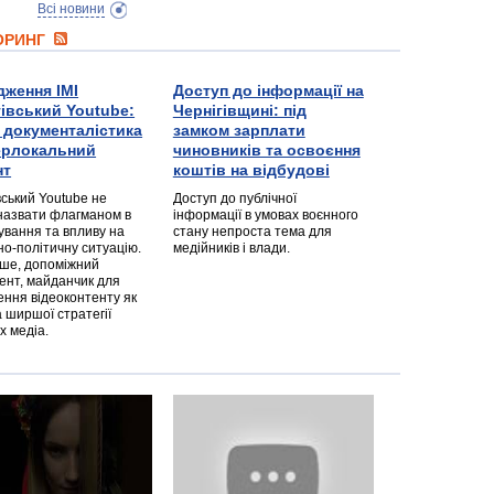
Всі новини
ТОРИНГ
дження ІМІ
Доступ до інформації на
гівський Youtube:
Чернігівщині: під
а документалістика
замком зарплати
перлокальний
чиновників та освоєння
нт
коштів на відбудові
вський Youtube не
Доступ до публічної
назвати флагманом в
інформації в умовах воєнного
ування та впливу на
стану непроста тема для
но-політичну ситуацію.
медійників і влади.
дше, допоміжний
ент, майданчик для
ння відеоконтенту як
 ширшої стратегії
х медіа.