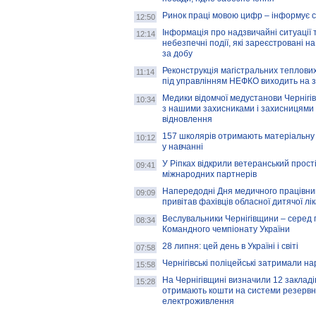
Ринок праці мовою цифр – інформує 
12:50
Інформація про надзвичайні ситуації 
12:14
небезпечні події, які зареєстровані на
за добу
Реконструкція магістральних теплових
11:14
під управлінням НЕФКО виходить на 
Медики відомчої медустанови Чернігі
10:34
з нашими захисниками і захисницями
відновлення
157 школярів отримають матеріальну 
10:12
у навчанні
У Ріпках відкрили ветеранський прост
09:41
міжнародних партнерів
Напередодні Дня медичного працівни
09:09
привітав фахівців обласної дитячої лі
Веслувальники Чернігівщини – серед 
08:34
Командного чемпіонату України
28 липня: цей день в Україні і світі
07:58
Чернігівські поліцейські затримали н
15:58
На Чернігівщині визначили 12 закладів 
15:28
отримають кошти на системи резервн
електроживлення