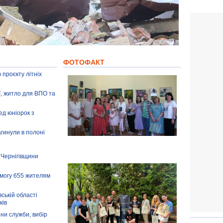
ФОТОФАКТ
 проєкту літніх
ії, житло для ВПО та
ед юніорок з
агинули в полоні
 Чернігівщини
омогу 655 жителям
ській області
ків
іни служби, вибір