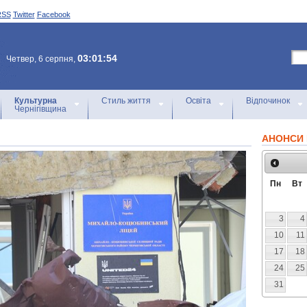
RSS
Twitter
Facebook
03:01:54
Четвер, 6 серпня,
Культурна
Стиль життя
Освіта
Відпочинок
Чернігівщина
АНОНСИ 
Пн
Вт
3
4
10
11
17
18
24
25
31