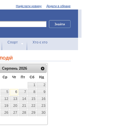
Надіслати новину
Додати в обране
Спорт
Хто є хто
ПОДІЙ
Серпень
2026
Ср
Чт
Пт
Сб
Нд
1
2
5
6
7
8
9
12
13
14
15
16
19
20
21
22
23
26
27
28
29
30