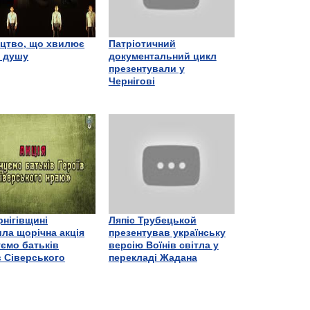
цтво, що хвилює
Патріотичний
є душу
документальний цикл
презентували у
Чернігові
рнігівщині
Ляпіс Трубецькой
ла щорічна акція
презентував українську
ємо батьків
версію Воїнів світла у
в Сіверського
перекладі Жадана