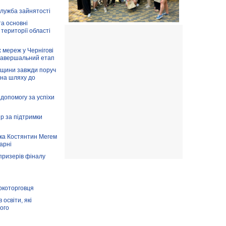
служба зайнятості
та основні
 території області
 мереж у Чернігові
завершальний етап
вщини завжди поруч
 на шляху до
допомогу за успіхи
ір за підтримки
ка Костянтин Мегем
карні
призерів фіналу
аркоторговця
освіти, які
ого