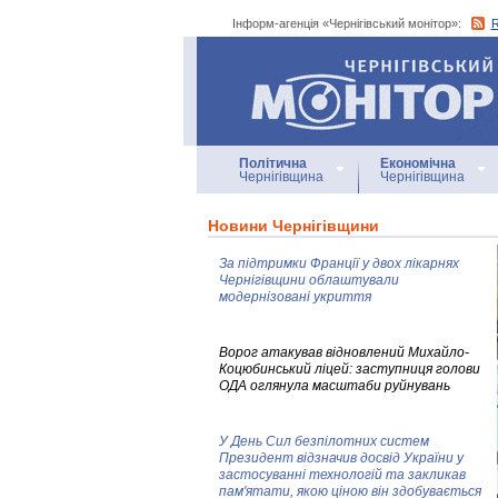
Інформ-агенція «Чернігівський монітор»:
Інформ-агенція
«Чернігівський монітор»
Політична
Економічна
Чернігівщина
Чернігівщина
Новини Чернігівщини
За підтримки Франції у двох лікарнях
Чернігівщини облаштували
модернізовані укриття
Ворог атакував відновлений Михайло-
Коцюбинський ліцей: заступниця голови
ОДА оглянула масштаби руйнувань
У День Сил безпілотних систем
Президент відзначив досвід України у
застосуванні технологій та закликав
пам'ятати, якою ціною він здобувається