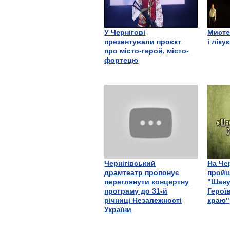
У Чернігові
Мисте
презентували проєкт
і ліку
про місто-герой, місто-
фортецю
Чернігівський
На Че
драмтеатр пропонує
пройш
переглянути концертну
"Шану
програму до 31-й
Герої
річниці Незалежності
краю"
України