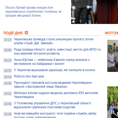
Посол Латвії провів лекцію для
чернігівських студентів і побачив, як
працює місцевий бізнес
Митці та жителі Чернігова створили
ПОДІЇ ДНЯ
колекцію про війну, емоції та тварин
ФОТО
Чернігівська громада стала учасницею проєкту літніх
17:17
клубів «Грай. Дій. Змінюй»
Рада громад області: освіта, інвестиції, житло для ВПО та
AB InBev Efes Україна підтримала
16:55
інші важливі питання розвитку
навчальний проєкт "Молодіжна бізнес-
школа", спрямований на розвиток
Анна Юр'єва — чемпіонка Європи серед юніорок з
16:13
підприємництва у Чернігівській області
веслування на байдарках і каное!
У Чернігові вшанували українців, які загинули в полоні
15:37
Золота тварина: видання Forbes
написало про чернігівця Патрона: хто і
Робота без бар’єрів
15:14
скільки на ньому заробляє? І куди
витрачають?
Президент присвоїв шістьом медикам Чернігівщини
14:43
звання «Заслужений лікар України»
Мобільні клініки надали медичну допомогу 655 жителям
14:11
Чернігівщини
У Головному управлінні ДПС у Чернігівській області
13:43
відзначили сумлінних платників податків
Нові мотиваційні контракти: чіткі терміни служби, вибір
13:18
посади, гідне забезпечення