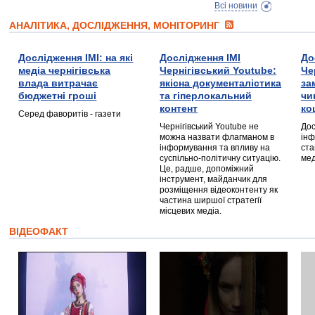
Всі новини
АНАЛІТИКА, ДОСЛІДЖЕННЯ, МОНІТОРИНГ
Дослідження ІМІ: на які
Дослідження ІМІ
До
медіа чернігівська
Чернігівський Youtube:
Че
влада витрачає
якісна документалістика
за
бюджетні гроші
та гіперлокальний
чи
контент
ко
Серед фаворитів - газети
Чернігівський Youtube не
Дос
можна назвати флагманом в
інф
інформування та впливу на
ста
суспільно-політичну ситуацію.
мед
Це, радше, допоміжний
інструмент, майданчик для
розміщення відеоконтенту як
частина ширшої стратегії
місцевих медіа.
ВІДЕОФАКТ