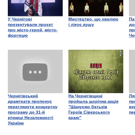
У Чернігові
Мистецтво, що хвилює
Па
презентували проєкт
і лікує душу
до
про місто-герой, місто-
пр
фортецю
Че
Чернігівський
На Чернігівщині
Ля
драмтеатр пропонує
пройшла щорічна акція
пр
переглянути концертну
"Шануємо батьків
ве
програму до 31-й
Героїв Сіверського
пе
річниці Незалежності
краю"
України