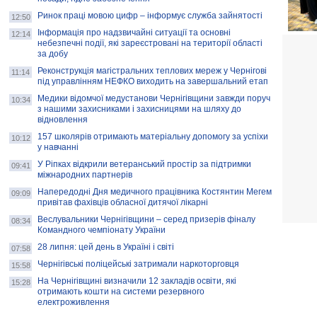
Ринок праці мовою цифр – інформує служба зайнятості
12:50
Інформація про надзвичайні ситуації та основні
12:14
небезпечні події, які зареєстровані на території області
за добу
Реконструкція магістральних теплових мереж у Чернігові
11:14
під управлінням НЕФКО виходить на завершальний етап
Медики відомчої медустанови Чернігівщини завжди поруч
10:34
з нашими захисниками і захисницями на шляху до
відновлення
157 школярів отримають матеріальну допомогу за успіхи
10:12
у навчанні
У Ріпках відкрили ветеранський простір за підтримки
09:41
міжнародних партнерів
Напередодні Дня медичного працівника Костянтин Мегем
09:09
привітав фахівців обласної дитячої лікарні
Веслувальники Чернігівщини – серед призерів фіналу
08:34
Командного чемпіонату України
28 липня: цей день в Україні і світі
07:58
Чернігівські поліцейські затримали наркоторговця
15:58
На Чернігівщині визначили 12 закладів освіти, які
15:28
отримають кошти на системи резервного
електроживлення