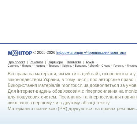
© 2005-2026
Інформ-агенція «Чернігівський монітор»
Про проект
|
Реклама
|
Партнери
|
Контакти
|
Архів
:
Серпень
*
Липень
*
Червень
*
Травень
*
Квітень
*
Березень
*
Лютий
*
Січень
*
Грудень
*
Листоп
Всі права на матеріали, які містить цей сайт, охороняються у 
законодавством України, в тому числі, про авторське право і 
Використання матерiалiв monitor.cn.ua дозволяється за умов
Для iнтернет-видань обов'язковим є гiперпосилання на monito
для пошукових систем. Посилання та гіперпосилання повинні
виключно в першому чи в другому абзаці тексту.
Матеріали з позначкою (PR) друкуються на правах реклами..