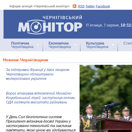
Інформ-агенція «Чернігівський монітор»:
RSS
Twitter
Facebook
Інформ-агенція
«Чернігівський монітор»
10:11
П`ятниця, 7 серпня,
Політична
Економічна
Культурна
Стил
Чернігівщина
Чернігівщина
Чернігівщина
Новини Чернігівщини
За підтримки Франції у двох лікарнях
Чернігівщини облаштували
модернізовані укриття
Ворог атакував відновлений Михайло-
Коцюбинський ліцей: заступниця голови
ОДА оглянула масштаби руйнувань
У День Сил безпілотних систем
Президент відзначив досвід України у
застосуванні технологій та закликав
пам'ятати, якою ціною він здобувається