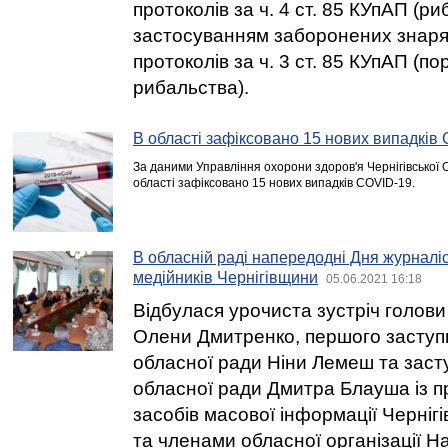
протоколів за ч. 4 ст. 85 КУпАП (ри
застосуванням заборонених знаряд
протоколів за ч. 3 ст. 85 КУпАП (
рибальства).
В області зафіксовано 15 нових випадків
За даними Управління охорони здоров'я Чернігівської 
області зафіксовано 15 нових випадків COVID-19.
В обласній раді напередодні Дня журнал
медійників Чернігівщини
05.06.2021 16:18
Відбулася урочиста зустріч голови
Олени Дмитренко, першого заступ
обласної ради Ніни Лемеш та заст
обласної ради Дмитра Блауша із 
засобів масової інформації Черніг
та членами обласної організації Н