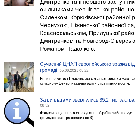
Дмитренко та її першого заступник
очільниками Чернігівської районн
Силенком, Корюківської районної 
Чернухою, Ніжинської районної ра
Красносільським, Прилуцької рай
Дмитренком та Новгород-Сіверськ
Романом Падалкою.
Сучасний ЦНАП європейського зразка від
громаді
05.06.2021 09:22
Відтепер жителі Плисківської сільської громади мають з
сучасному Центрі надання адміністративних послуг.
За виплатами звернулись 35.2 тис. застра
08:52
Фондом соціального страхування України забезпечуєт
громадян (застрахованих осіб).