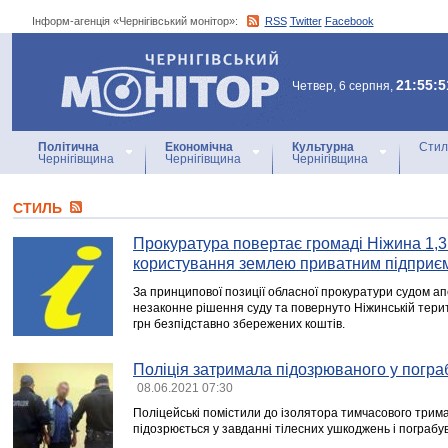
Інформ-агенція «Чернігівський монітор»:
RSS
Twitter
Facebook
Інформ-агенція
«Чернігівський монітор»
21:55:5
Четвер, 6 серпня,
Політична
Економічна
Культурна
Стил
Чернігівщина
Чернігівщина
Чернігівщина
СТИЛЬ
Прокуратура повертає громаді Ніжина 1,3 
користування землею приватним підприє
За принципової позиції обласної прокуратури судом ап
незаконне рішення суду та повернуто Ніжинській терит
грн безпідставно збережених коштів.
Поліція затримала підозрюваного у пограб
08.06.2021 07:30
Поліцейські помістили до ізолятора тимчасового трим
підозрюється у завданні тілесних ушкоджень і пограбу