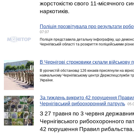
жорстокістю свого 11-місячного си
наркотиків.
Поліція прозвітувала про результати робот
07:07
Поліція представила детальну інфографіку, що демонс
Чернігівській області та розкриття поліцейськими різни
В Чернігові строковики склали військову 
В урочистій обстановці 126 юнаків присягнули на вірніс
навчальному Чернігівському центрі Держспецслужби т
України.
За тиждень викрито 42 порушення Правил
Чернігівський рибоохоронний патруль
05.
З 27 травня по 3 червня державни
Чернігівського рибоохоронного па
42 порушення Правил рибальства. 