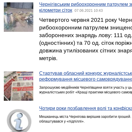
Чернігівським рибоохоронним патрулем 
кілометри сіток
07.06.2021 10:43
Четвертого червня 2021 року Черн
рибоохоронним патрулем знищено
заборонених знарядь лову: 111 од.
(одностінних) та 70 од. сіток поріж
довжина утилізованих сітних знаря
метрів.
Стартував обласний конкурс журналістськи
реформування місцевого самоврядуванн
Запрошуємо медійників Чернігівщини взяти участь у ць
журналістських робіт «Кращі практики місцевого само
Чотири роки позбавлення волі та конфіска
Мешканець міста Чернігова вирішив заробити грошей. 
облаштувався у «підпіллі».