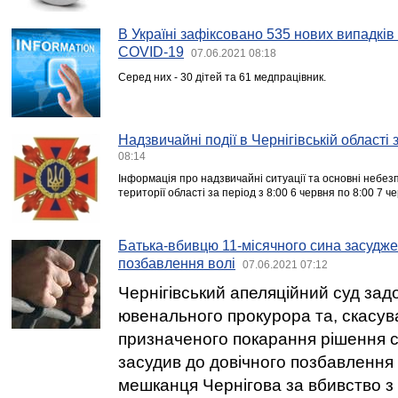
В Україні зафіксовано 535 нових випадкі
COVID-19
07.06.2021 08:18
Серед них - 30 дітей та 61 медпрацівник.
Надзвичайні події в Чернігівській області
08:14
Інформація про надзвичайні ситуації та основні небезпе
території області за період з 8:00 6 червня по 8:00 7 ч
Батька-вбивцю 11-місячного сина засудже
позбавлення волі
07.06.2021 07:12
Чернігівський апеляційний суд за
ювенального прокурора та, скасув
призначеного покарання рішення су
засудив до довічного позбавлення 
мешканця Чернігова за вбивство 