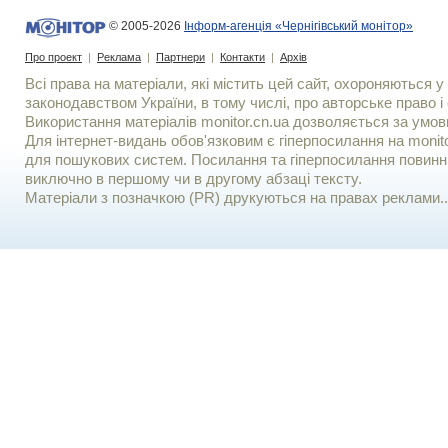
© 2005-2026
Інформ-агенція «Чернігівський монітор»
Про проект
|
Реклама
|
Партнери
|
Контакти
|
Архів
Всі права на матеріали, які містить цей сайт, охороняються у 
законодавством України, в тому числі, про авторське право і 
Використання матерiалiв monitor.cn.ua дозволяється за умов
Для iнтернет-видань обов'язковим є гiперпосилання на monito
для пошукових систем. Посилання та гіперпосилання повинні
виключно в першому чи в другому абзаці тексту.
Матеріали з позначкою (PR) друкуються на правах реклами..