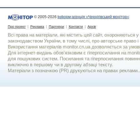
© 2005-2026
Інформ-агенція «Чернігівський монітор»
Про проект
|
Реклама
|
Партнери
|
Контакти
|
Архів
Всі права на матеріали, які містить цей сайт, охороняються у 
законодавством України, в тому числі, про авторське право і 
Використання матерiалiв monitor.cn.ua дозволяється за умов
Для iнтернет-видань обов'язковим є гiперпосилання на monito
для пошукових систем. Посилання та гіперпосилання повинні
виключно в першому чи в другому абзаці тексту.
Матеріали з позначкою (PR) друкуються на правах реклами..