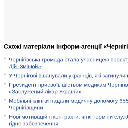
Схожі матеріали інформ-агенції «Черніг
Чернігівська громада стала учасницею проєкту 
Дій. Змінюй»
У Чернігові вшанували українців, які загинули 
Президент присвоїв шістьом медикам Чернігі
«Заслужений лікар України»
Мобільні клініки надали медичну допомогу 65
Чернігівщини
Нові мотиваційні контракти: чіткі терміни служ
гідне забезпечення