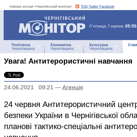
Інформ-агенція «Чернігівський монітор»:
RSS
Twitter
Facebook
Інформ-агенція
«Чернігівський монітор»
05:55
П`ятниця, 7 серпня,
Політична
Економічна
Культурна
Стил
Чернігівщина
Чернігівщина
Чернігівщина
Увага! Антитерористичні навчання
24.06.2021 09:21
—
Агенцiя
24 червня Антитерористичний цент
безпеки України в Чернігівської обл
планові тактико-спеціальні антитер