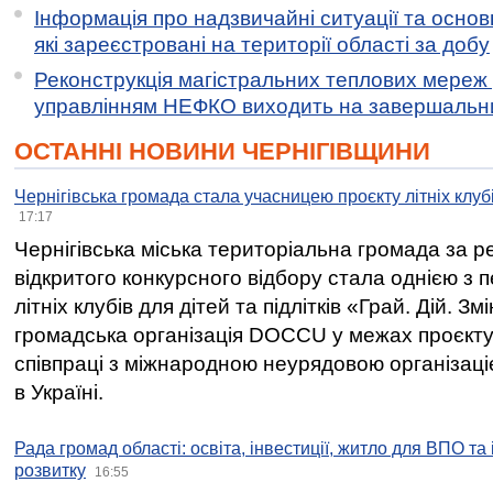
Інформація про надзвичайні ситуації та основн
які зареєстровані на території області за добу
Реконструкція магістральних теплових мереж у
управлінням НЕФКО виходить на завершальн
ОСТАННІ НОВИНИ ЧЕРНІГІВЩИНИ
Чернігівська громада стала учасницею проєкту літніх клуб
17:17
Чернігівська міська територіальна громада за 
відкритого конкурсного відбору стала однією з
літніх клубів для дітей та підлітків «Грай. Дій. З
громадська організація DOCCU у межах проєкту 
співпраці з міжнародною неурядовою організаціє
в Україні.
Рада громад області: освіта, інвестиції, житло для ВПО та
розвитку
16:55