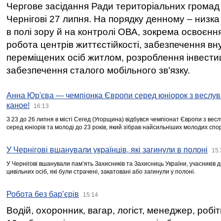
Чергове засідання Ради територіальних громад 
Чернігові 27 липня. На порядку денному – низка
в полі зору й на контролі ОВА, зокрема освоєння
робота центрів життєстійкості, забезпечення вн
переміщених осіб житлом, розроблення інвестиц
забезпечення сталого мобільного зв’язку.
Анна Юр'єва — чемпіонка Європи серед юніорок з веслув
каное!
16:13
З 23 до 26 липня в місті Сегед (Угорщина) відбувся чемпіонат Європи з вес
серед юніорів та молоді до 23 років, який зібрав найсильніших молодих спо
У Чернігові вшанували українців, які загинули в полоні
15:
У Чернігові вшанували пам’ять Захисників та Захисниць України, учасників
цивільних осіб, які були страчені, закатовані або загинули у полоні.
Робота без бар’єрів
15:14
Водій, охоронник, вагар, логіст, менеджер, робі