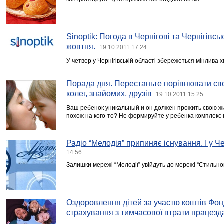
Sinoptik: Погода в Чернігові та Чернігівськ
жовтня.
19.10.2011 17:24
У четвер у Чернігівській області збережеться мінлива х
Порада дня. Перестаньте порівнювати сво
колег, знайомих, друзів
19.10.2011 15:25
Ваш ребенок уникальный и он должен прожить свою ж
похож на кого-то? Не формируйте у ребенка комплекс
Радіо “Мелодія” припиняє існування. І у Че
14:56
Залишки мережі “Мелодії” увійдуть до мережі “Стильно
Оздоровлення дітей за участю коштів Фон
страхування з тимчасової втрати працезд