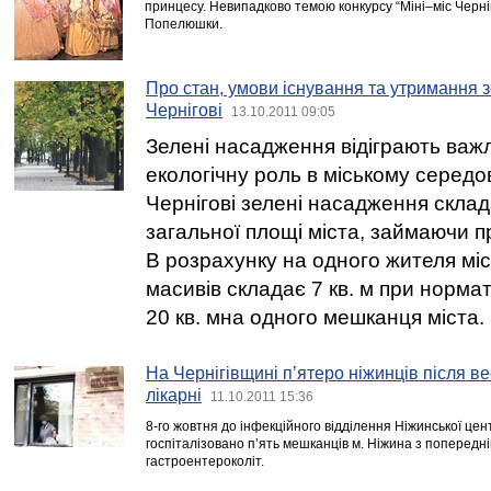
принцесу. Невипадково темою конкурсу “Міні–міс Черні
Попелюшки.
Про стан, умови існування та утримання 
Чернігові
13.10.2011 09:05
Зелені насадження відіграють важ
екологічну роль в міському середо
Чернігові зелені насадження скла
загальної площі міста, займаючи пр
В розрахунку на одного жителя мі
масивів складає 7 кв. м при норма
20 кв. мна одного мешканця міста.
На Чернігівщині п’ятеро ніжинців після в
лікарні
11.10.2011 15:36
8-го жовтня до інфекційного відділення Ніжинської цент
госпіталізовано п’ять мешканців м. Ніжина з попередні
гастроентероколіт.