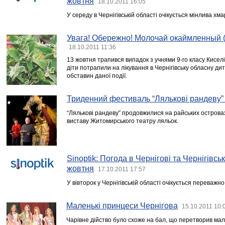
жовтня
18.10.2011 16:05
У середу в Чернігівській області очікується мінлива хма
Увага! Обережно! Молочай окаймленный (
18.10.2011 11:36
13 жовтня трапився випадок з учнями 9-го класу Киселі
діти потрапили на лікування в Чернігівську обласну ди
обставин даної події.
Триденний фестиваль “Лялькові рандеву” 
“Лялькові рандеву” продовжилися на райських островах.
виставу Житомирського театру ляльок.
Sinoptik: Погода в Чернігові та Чернігівськ
жовтня
17.10.2011 17:57
У вівторок у Чернігівській області очікується переважн
Маленькі принцеси Чернігова
15.10.2011 10:
Чарівне дійство було схоже на бал, що перетворив мале