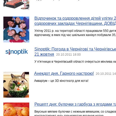
Відпочинок та оздоровлення дітей улітку 
оздоровчих закладах Чернігівщини. ДОВІ
Улітку 2011 р. на території області працювали 550 дит
відпочинку, в яких під час шкільних канікул побували 35,
Sinoptik: Погода в Чернігові та Чернігівськ
21 жовтня
20.10.2011 18:00
У п'ятницю в Чернігівській області очікується мінлива х
Анекдот дня. Гарного настрою!
20.10.2011 14
Акваріум – це 3D кінотеатр для кота!
Рецепт дня: булочки з гарбуза з ягодами т
Вкусные мягкие булочки с нежным мякишем, со сладко
контрастирует чуть горьковатая ягодная нотка