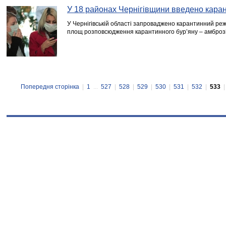
У 18 районах Чернігівщини введено кара
У Чернігівській області запроваджено карантинний ре
площ розповсюдження карантинного бур’яну – амброзі
Попередня сторінка
|
1
...
527
|
528
|
529
|
530
|
531
|
532
|
533
|