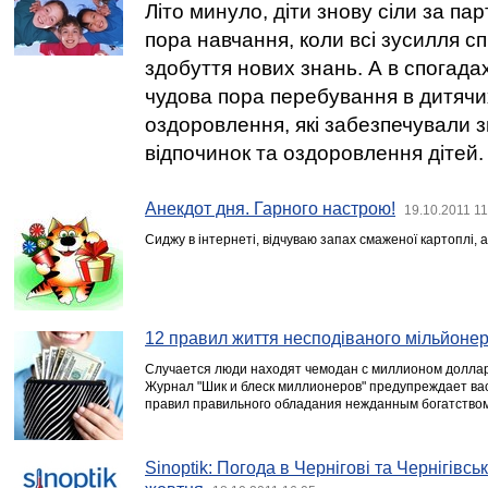
Літо минуло, діти знову сіли за па
пора навчання, коли всі зусилля 
здобуття нових знань. А в спогадах 
чудова пора перебування в дитячи
оздоровлення, які забезпечували 
відпочинок та оздоровлення дітей.
Анекдот дня. Гарного настрою!
19.10.2011 11
Сиджу в інтернеті, відчуваю запах смаженої картоплі, ал
12 правил життя несподіваного мільйоне
Случается люди находят чемодан с миллионом доллар
Журнал "Шик и блеск миллионеров" предупреждает вас
правил правильного обладания нежданным богатством
Sinoptik: Погода в Чернігові та Чернігівськ