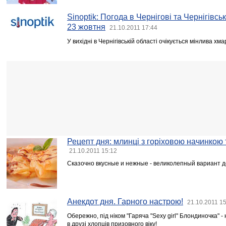
Sinoptik: Погода в Чернігові та Чернігівські
23 жовтня
21.10.2011 17:44
У вихідні в Чернігівській області очікується мінлива хма
Рецепт дня: млинці з горіховою начинкою
21.10.2011 15:12
Сказочно вкусные и нежные - великолепный вариант 
Анекдот дня. Гарного настрою!
21.10.2011 1
Обережно, під ніком "Гаряча "Sexy girl" Блондиночка" 
в друзі хлопців призовного віку!