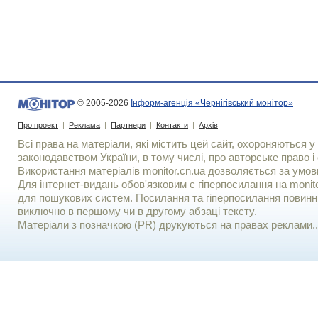
© 2005-2026
Інформ-агенція «Чернігівський монітор»
Про проект
|
Реклама
|
Партнери
|
Контакти
|
Архів
Всі права на матеріали, які містить цей сайт, охороняються у 
законодавством України, в тому числі, про авторське право і 
Використання матерiалiв monitor.cn.ua дозволяється за умов
Для iнтернет-видань обов'язковим є гiперпосилання на monito
для пошукових систем. Посилання та гіперпосилання повинні
виключно в першому чи в другому абзаці тексту.
Матеріали з позначкою (PR) друкуються на правах реклами..