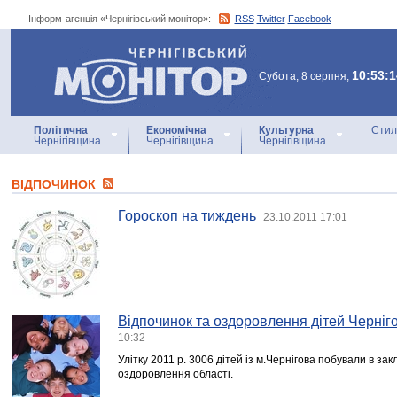
Інформ-агенція «Чернігівський монітор»:
RSS
Twitter
Facebook
Інформ-агенція
«Чернігівський монітор»
10:53:1
Субота, 8 серпня,
Політична
Економічна
Культурна
Стил
Чернігівщина
Чернігівщина
Чернігівщина
ВІДПОЧИНОК
Гороскоп на тиждень
23.10.2011 17:01
Відпочинок та оздоровлення дітей Черні
10:32
Улітку 2011 р. 3006 дітей із м.Чернігова побували в зак
оздоровлення області.