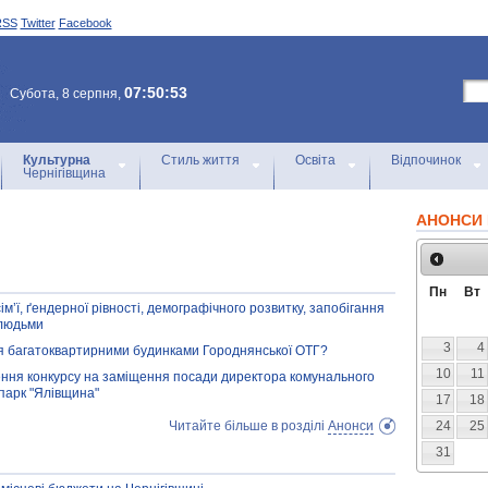
RSS
Twitter
Facebook
07:50:53
Субота, 8 серпня,
Культурна
Стиль життя
Освіта
Відпочинок
Чернігівщина
АНОНСИ 
Пн
Вт
ім’ї, ґендерної рівності, демографічного розвитку, запобігання
і людьми
3
4
я багатоквартирними будинками Городнянської ОТГ?
10
11
дення конкурсу на заміщення посади директора комунального
парк "Ялівщина"
17
18
Читайте більше в розділі
Анонси
24
25
31