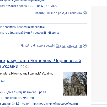
місцеві бюджети на Чернігівщині
ької області в березні 2019 року. ДОВІДКА
Читайте більше в розділі
Економіка
ів правилам безпечної поведінки
ильно обрати майбутній професійний шлях
Читайте більше в розділі
Освіта та навчання
 храму Іоана Богослова Чернігівській
и України
09:01
 міста Ніжина, але і для всієї України.
івця
нь - до в’язниці на майже 6 років
ні необхідно 110 млн. грн.
 видали 343,6 тис. витягів з нормативної грошової оцінки