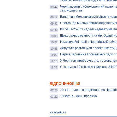
земель сільськогосподарського призн
Чернігівський рибоохоронний патрул
08:47
законодавства
Валентин Мельничук зустрівся із чор
09:12
Олександр Мисник вивчав перспектив
09:32
КП "АТП-2528" і надалі надаватиме по
09:40
Щодо захворюваності на кір. Офіційн
10:09
Надзвичайні події в Чернігівській обла
10:22
Депутати розглянули проект Інвестиці
10:43
Перше засідання Громадської ради при
11:00
У Чернігові приберуть ряд торговельн
11:16
Станом на 19 квітня ліквідувано 8441
11:35
ВІДПОЧИНОК
19 квітня день народження на Чернігі
07:20
19 квітня - День проліска
07:21
<< архiв <<