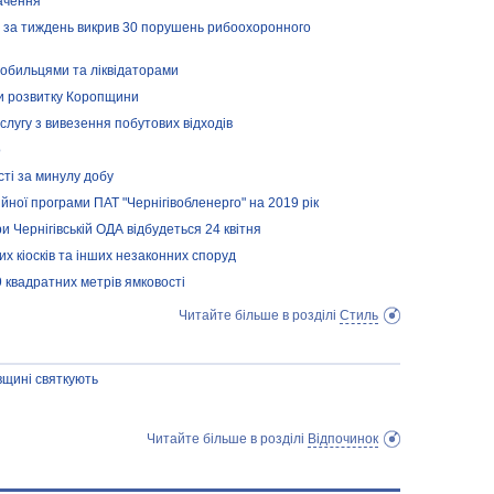
ачення
ь за тиждень викрив 30 порушень рибоохоронного
нобильцями та ліквідаторами
и розвитку Коропщини
слугу з вивезення побутових відходів
о
сті за минулу добу
йної програми ПАТ "Чернігівобленерго" на 2019 рік
 Чернігівській ОДА відбудеться 24 квітня
их кіосків та інших незаконних споруд
9 квадратних метрів ямковості
Читайте більше в розділі
Стиль
вщині святкують
Читайте більше в розділі
Відпочинок