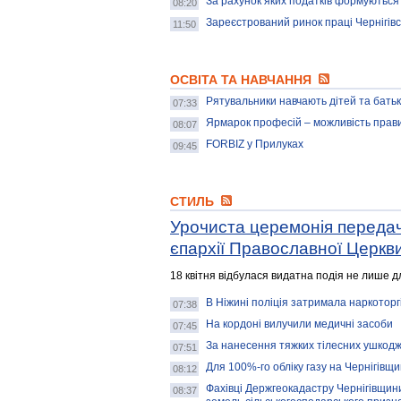
За рахунок яких податків формуються 
08:20
Зареєстрований ринок праці Чернігівс
11:50
ОСВІТА ТА НАВЧАННЯ
Рятувальники навчають дітей та батьк
07:33
Ярмарок професій – можливість прав
08:07
FORBIZ у Прилуках
09:45
СТИЛЬ
Урочиста церемонія передачі
єпархії Православної Церкв
18 квітня відбулася видатна подія не лише для
В Ніжині поліція затримала наркоторг
07:38
На кордоні вилучили медичні засоби
07:45
За нанесення тяжких тілесних ушкодже
07:51
Для 100%-го обліку газу на Чернігівщи
08:12
Фахівці Держгеокадастру Чернігівщини
08:37