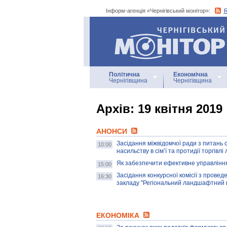
Інформ-агенція «Чернігівський монітор»:
Інформ-агенція
«Чернігівський монітор»
Політична
Економічна
Чернігівщина
Чернігівщина
Архiв: 19 квітня 2019
АНОНСИ
Засідання міжвідомчої ради з питань с
10:00
насильству в сім’ї та протидії торгівл
Як забезпечити ефективне управлінн
15:00
Засідання конкурсної комісії з прове
16:30
закладу "Регіональний ландшафтний 
ЕКОНОМІКА