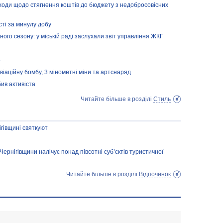
ходи щодо стягнення коштів до бюджету з недобросовісних
сті за минулу добу
ого сезону: у міській раді заслухали звіт управління ЖКГ
о
іаційну бомбу, 3 мінометні міни та артснаряд
ив активіста
Читайте більше в розділі
Стиль
гівщині святкуют
ернігівщини налічує понад півсотні суб’єктів туристичної
Читайте більше в розділі
Відпочинок