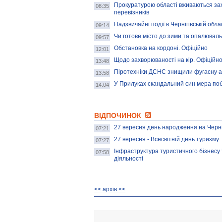
Прокуратурою області вживаються за
08:35
перевізників
Надзвичайні події в Чернігівській обла
09:14
Чи готове місто до зими та опалювальн
09:57
Обстановка на кордоні. Офіційно
12:01
Щодо захворюваності на кір. Офіційн
13:48
Піротехніки ДСНС знищили фугасну ав
13:58
У Прилуках скандальний син мера поб
14:04
ВІДПОЧИНОК
27 вересня день народження на Черні
07:21
27 вересня - Всесвітній день туризму
07:27
Інфраструктура туристичного бізнесу Ч
07:58
діяльності
<< архiв <<