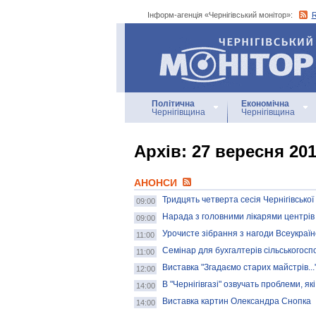
Інформ-агенція «Чернігівський монітор»:
Інформ-агенція
«Чернігівський монітор»
Політична
Економічна
Чернігівщина
Чернігівщина
Архiв: 27 вересня 20
АНОНСИ
Тридцять четверта сесія Чернігівської
09:00
Нарада з головними лікарями центрів
09:00
Урочисте зібрання з нагоди Всеукраїн
11:00
Семінар для бухгалтерів сільськогосп
11:00
Виставка "Згадаємо старих майстрів...
12:00
В "Чернігівгазі" озвучать проблеми, я
14:00
Виставка картин Олександра Снопка
14:00