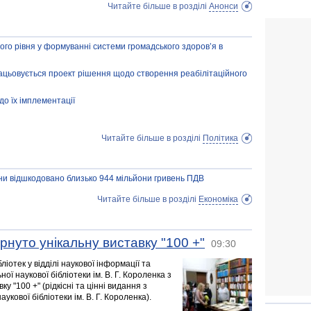
Читайте більше в розділі
Анонси
ного рівня у формуванні системи громадського здоров’я в
ацьовується проект рішення щодо створення реабілітаційного
до їх імплементації
Читайте більше в розділі
Політика
ини відшкодовано близько 944 мільйони гривень ПДВ
Читайте більше в розділі
Економіка
орнуто унікальну виставку "100 +"
09:30
іотек у відділі наукової інформації та
ної наукової бібліотеки ім. В. Г. Короленка з
у "100 +" (рідкісні та цінні видання з
укової бібліотеки ім. В. Г. Короленка).