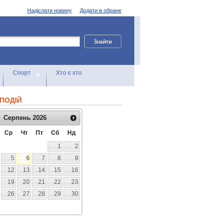
Надіслати новину
Додати в обране
Спорт
Хто є хто
ПОДІЙ
Серпень
2026
Ср
Чт
Пт
Сб
Нд
1
2
5
6
7
8
9
12
13
14
15
16
19
20
21
22
23
26
27
28
29
30