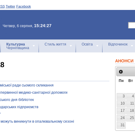
RSS
Twitter
Facebook
15:24:27
Четвер, 6 серпня,
Культурна
Стиль життя
Освіта
Відпочинок
Чернігівщина
АНОНСИ 
18
Пн
Вт
 міської ради сьомого скликання
 первинної медико-санітарної допомоги
3
4
ського дня бібліотек
10
11
одарських підприємств
17
18
"
24
25
кі можуть виникнути в опалювальному сезоні
31