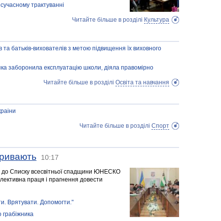
в сучасному трактуванні
Читайте більше в розділі
Культура
в та батьків-вихователів з метою підвищення їх виховного
 яка заборонила експлуатацію школи, діяла правомірно
Читайте більше в розділі
Освіта та навчання
краіни
Читайте більше в розділі
Спорт
тривають
10:17
а до Списку всесвітньої спадщини ЮНЕСКО
олективна праця і прагнення довести
и. Врятувати. Допомогти."
 грабіжника