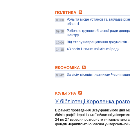
ПОЛІТИКА
Роль та місце установ та закладів різ
09:00
області
Робочою групою обласної ради доопр
09:38
Центру
Від етапу напрацювання документів - 
10:04
43 сесія Ніжинської міської ради
14:18
ЕКОНОМІКА
За вісім місяців платникам Чернігівщ
08:42
КУЛЬТУРА
У бібліотеці Короленка розг
В рамках проведення Всеукраїнського дня бібл
бібліографії Чернігівської обласної універсаль
24 по 27 вересня розгорнуто унікальну виставк
фондів Чернігівської обласної універсальної на