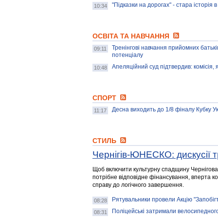
"Підказки на дорогах" - стара історія 
10:34
ОСВІТА ТА НАВЧАННЯ
Тренінгові навчання прийомних батькі
09:11
потенціалу
Апеляційний суд підтвердив: комісія,
10:48
СПОРТ
Десна виходить до 1/8 фіналу Кубку У
11:17
СТИЛЬ
Чернігів-ЮНЕСКО: дискусії 
Щоб включити культурну спадщину Чернігов
потрібне відповідне фінансування, вперта к
справу до логічного завершення.
Рятувальники провели Акцію "Запобігт
08:28
Поліцейські затримали велосипедного
08:31