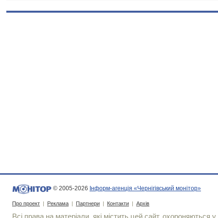
© 2005-2026
Інформ-агенція «Чернігівський монітор»
Про проект
|
Реклама
|
Партнери
|
Контакти
|
Архів
Всі права на матеріали, які містить цей сайт, охороняються у 