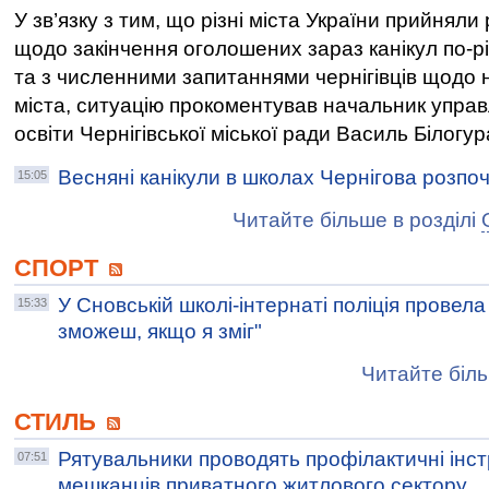
У зв’язку з тим, що різні міста України прийняли
щодо закінчення оголошених зараз канікул по-р
та з численними запитаннями чернігівців щодо
міста, ситуацію прокоментував начальник управ
освіти Чернігівської міської ради Василь Білогур
Весняні канікули в школах Чернігова розпоч
15:05
Читайте більше в розділі
СПОРТ
У Сновській школі-інтернаті поліція провел
15:33
зможеш, якщо я зміг"
Читайте біль
СТИЛЬ
Рятувальники проводять профілактичні інст
07:51
мешканців приватного житлового сектору