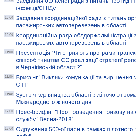
Засідання обласної ради з питань протидії 
10:00
інфекції/СНІДу
Засідання координаційної ради з питань орг
10:00
пасажирських автоперевезень в області
Координаційна рада облдержадміністрації з 
10:00
пасажирських автоперевезень в області
Презентація "Чи сприяють програми транс
11:00
співробітництва ЄС реалізації стратегії рег
в Чернігівській області?"
Брифінг "Виклики комунікації та вирішення 
11:00
ОТГ"
Зустріч керівництва області з жіночою гром
11:00
Міжнародного жіночого дня
Прес-брифінг "Про проведення призову на 
12:00
службу "Весна-2018"
Одруження 500-ої пари в рамках пілотного
12:00