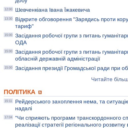
добу"
Шевченкіана Івана Їжакевича
12:00
Відкрите обговорення "Зарядись проти кору
13:30
тариф"
Засідання робочої групи з питань гуманіта
15:00
ОДА
Засідання робочої групи з питань гуманіта
15:00
обласній державній адміністрації
Засідання президії Громадської ради при о
15:00
Читайте більш
ПОЛІТИКА
Рейдерського захоплення нема, та ситуаці
15:11
надалі
"Чи сприяють програми транскордонного сп
17:04
реалізації стратегії регіонального розвитку 