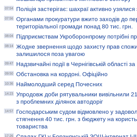
Поліція застерігає: шахраї активно узялися
07:54
Органами прокуратури вжито заходів до пе
07:56
територіальної громади понад 80 тис. грн.
Підприємствам Укроборонпрому потрібні пр
08:04
Жодне звернення щодо захисту прав спожив
08:14
залишилося поза увагою
Надзвичайні події в Чернігівській області з
09:47
Обстановка на кордоні. Офіційно
09:50
Наймолодший серед Почесних
10:36
Упродовж доби рятувальники вивільнили 21
14:23
з проблемних ділянок автодоріг
Господарським судом відмовлено у задовол
14:57
стягнення 40 тис. грн. з бюджету на корист
товариства
Cпалах ГКІ у Борзнянській ЗОШ-інтернат І-ІІІ
17:26