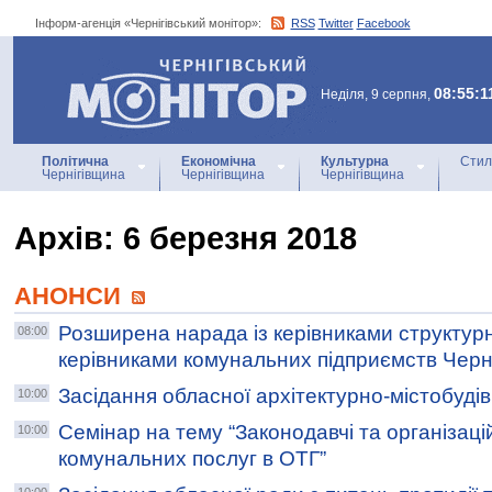
Інформ-агенція «Чернігівський монітор»:
RSS
Twitter
Facebook
Інформ-агенція
«Чернігівський монітор»
08:55:1
Неділя, 9 серпня,
Політична
Економічна
Культурна
Стил
Чернігівщина
Чернігівщина
Чернігівщина
Архiв: 6 березня 2018
АНОНСИ
Розширена нарада із керівниками структурн
08:00
керівниками комунальних підприємств Черніг
Засідання обласної архітектурно-містобудів
10:00
Семінар на тему “Законодавчі та організаці
10:00
комунальних послуг в ОТГ”