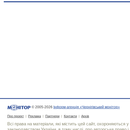
© 2005-2026
Інформ-агенція «Чернігівський монітор»
Про проект
|
Реклама
|
Партнери
|
Контакти
|
Архів
Всі права на матеріали, які містить цей сайт, охороняються у 
законодавством України, в тому числі, про авторське право і 