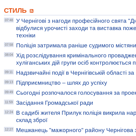
СТИЛЬ
У Чернігові з нагоди професійного свята "Д
07:48
відбулися урочисті заходи та виставка пож
техніки
Поліція затримала раніше судимого містян
07:58
Хід розслідування кримінального провадже
08:04
хуліганських дій групи осіб контролюється
Надзвичайні події в Чернігівській області з
09:11
Підприємництво – шлях до успіху
09:13
Сьогодні розпочалося голосування за прое
09:49
Засідання Громадської ради
11:59
В садибі жителя Прилук поліція викрила на
12:24
склад зброї
Мешканець "мажорного" району Чернігова з
12:27