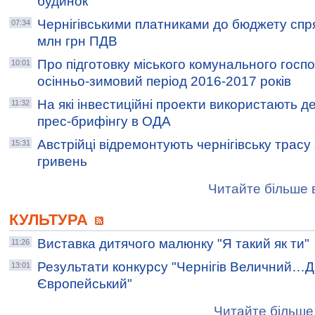
будинок
Чернігівськими платниками до бюджету сп
07:34
млн грн ПДВ
Про підготовку міського комунального госп
10:01
осінньо-зимовий період 2016-2017 років
На які інвестиційні проекти використають д
11:32
прес-брифінгу в ОДА
Австрійці відремонтують чернігівську трасу
15:31
гривень
Читайте більше в
КУЛЬТУРА
Виставка дитячого малюнку "Я такий як ти"
11:26
Результати конкурсу "Чернігів Величний
13:01
Європейський"
Читайте більше 