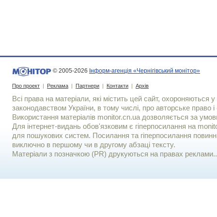
© 2005-2026
Інформ-агенція «Чернігівський монітор»
Про проект
|
Реклама
|
Партнери
|
Контакти
|
Архів
Всі права на матеріали, які містить цей сайт, охороняються у 
законодавством України, в тому числі, про авторське право і 
Використання матерiалiв monitor.cn.ua дозволяється за умов
Для iнтернет-видань обов'язковим є гiперпосилання на monito
для пошукових систем. Посилання та гіперпосилання повинні
виключно в першому чи в другому абзаці тексту.
Матеріали з позначкою (PR) друкуються на правах реклами..