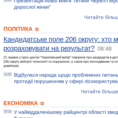
Презентація нової книги Тетяни Череп-Пер
15:00
дорослої жінки"
Читайте більш
ПОЛІТИКА
Кандидатське поле 206 округу: хто 
розраховувати на результат?
08:48
21 червня у прес-центрі "Чернігівський вибір" говорили про кандидатів в де
206 округу, виборчі технології та порушення, а також про несподіванки та ін
довиборів.
Відбулася нарада щодо проблемних питан
11:53
протидії порушенням у сфері лісокористув
Читайте більше
ЕКОНОМІКА
У найвіддаленішому райцентрі області зве
07:10