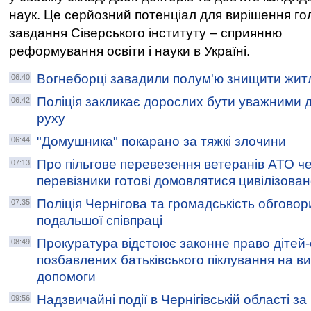
наук. Це серйозний потенціал для вирішення го
завдання Сіверського інституту – сприянню
реформування освіти і науки в Україні.
Вогнеборці завадили полум'ю знищити жит
06:40
Поліція закликає дорослих бути уважними д
06:42
руху
"Домушника" покарано за тяжкі злочини
06:44
Про пільгове перевезення ветеранів АТО чер
07:13
перевізники готові домовлятися цивілізова
Поліція Чернігова та громадськість обгово
07:35
подальшої співпраці
Прокуратура відстоює законне право дітей-
08:49
позбавлених батьківського піклування на в
допомоги
Надзвичайні події в Чернігівській області з
09:56