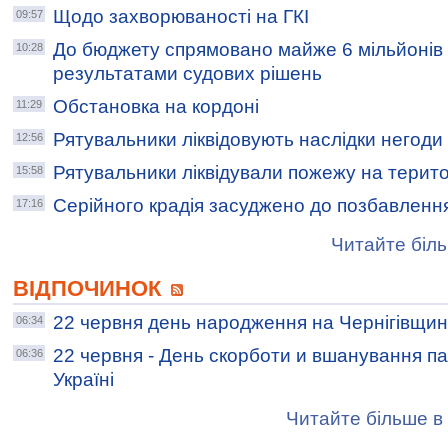
Щодо захворюваності на ГКІ
09:57
До бюджету спрямовано майже 6 мільйонів 
10:28
результатами судових рішень
Обстановка на кордоні
11:29
Рятувальники ліквідовують наслідки негоди
12:56
Рятувальники ліквідували пожежу на терито
15:58
Серійного крадія засуджено до позбавлення
17:16
Читайте біль
ВІДПОЧИНОК
22 червня день народження на Чернігівщин
06:34
22 червня - День скорботи и вшанування пам
06:36
Україні
Читайте більше в 