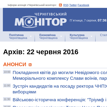
Інформ-агенція «Чернігівський монітор»:
RSS
Twitter
Facebook
Інформ-агенція
«Чернігівський монітор»
07:36
П`ятниця, 7 серпня,
Політична
Економічна
Культурна
Стил
Чернігівщина
Чернігівщина
Чернігівщина
Архiв: 22 червня 2016
АНОНСИ
Покладання квітів до могили Невідомого со
10:00
Меморіального комплексу Слави воїнів, парт
Зустріч кандидатів на посаду ректора ЧНПУ 
11:00
виборцями
Військово-історична конференція: “Тріумф і
11:30