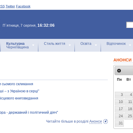
RSS
Twitter
Facebook
16:32:06
П`ятниця, 7 серпня,
Культурна
Стиль життя
Освіта
Відпочинок
Чернігівщина
АНОНСИ 
Пн
Вт
ди сьомого скликання
ші – з Україною в серці”
3
4
місцевого книговидання
10
11
17
18
ра - державний і політичний діяч"
24
25
Читайте більше в розділі
Анонси
31