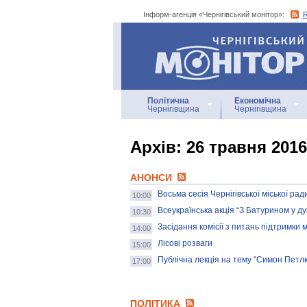
Інформ-агенція «Чернігівський монітор»:
Інформ-агенція
«Чернігівський монітор»
Політична
Економічна
Чернігівщина
Чернігівщина
Архiв: 26 травня 2016
АНОНСИ
Восьма сесія Чернігівської міської ра
10:00
Всеукраїнська акція “З Батурином у ду
10:30
Засідання комісії з питань підтримки 
14:00
Лісові розваги
15:00
Публічна лекція на тему "Симон Петлю
17:00
ПОЛІТИКА