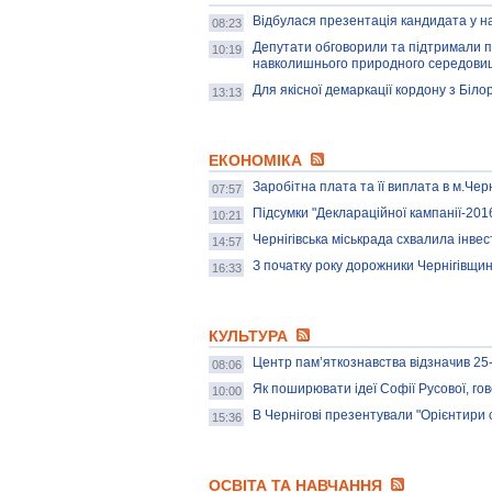
Відбулася презентація кандидата у на
08:23
Депутати обговорили та підтримали п
10:19
навколишнього природного середовищ
Для якісної демаркації кордону з Біл
13:13
ЕКОНОМІКА
Заробітна плата та її виплата в м.Черн
07:57
Підсумки "Деклараційної кампанії-201
10:21
Чернігівська міськрада схвалила інв
14:57
З початку року дорожники Чернігівщини
16:33
КУЛЬТУРА
Центр пам’яткознавства відзначив 25-
08:06
Як поширювати ідеї Софії Русової, го
10:00
В Чернігові презентували "Орієнтири 
15:36
ОСВІТА ТА НАВЧАННЯ