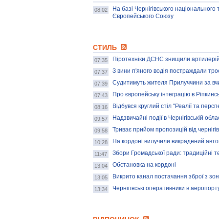
На базі Чернігівського національного
08:02
Європейського Союзу
СТИЛЬ
Піротехніки ДСНС знищили артилері
07:35
З вини п'яного водія постраждали тро
07:37
Судитимуть жителя Прилуччини за вчи
07:39
Про європейську інтеграцію в Ріпкинсь
07:43
Відбувся круглий стіл "Реалії та перс
08:16
Надзвичайні події в Чернігівській обла
09:57
Триває прийом пропозицій від чернігів
09:58
На кордоні вилучили викрадений авто
10:28
Збори Громадської ради: традиційні те
11:47
Обстановка на кордоні
13:04
Викрито канал постачання зброї з зо
13:05
Чернігівські оперативники в аеропорт
13:34