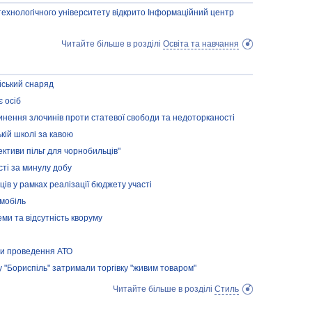
 технологічного університету відкрито Інформаційний центр
Читайте більше в розділі
Освіта та навчання
йський снаряд
є осіб
нення злочинів проти статевої свободи та недоторканості
кій школі за кавою
пективи пільг для чорнобильців"
сті за минулу добу
ців у рамках реалізації бюджету участі
мобіль
ми та відсутність кворуму
ни проведення АТО
у "Бориспіль" затримали торгівку "живим товаром"
Читайте більше в розділі
Стиль