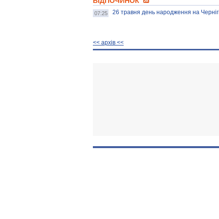
ВІДПОЧИНОК
26 травня день народження на Черніг
07:25
<< архiв <<