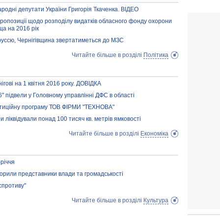
родні депутати України Григорія Ткаченка. ВІДЕО
ропозиції щодо розподілу видатків обласного фонду охорони
а на 2016 рік
оруссю, Чернігівщина звертатиметься до МЗС
Читайте більше в розділі
Політика
ігові на 1 квітня 2016 року. ДОВІДКА
6" підвели у Головному управлінні ДФС в області
естиційну програму ТОВ ФІРМИ "ТЕХНОВА"
 ліквідували понад 100 тисяч кв. метрів ямковості
Читайте більше в розділі
Економіка
річчя
ворили представники влади та громадськості
спротиву"
Читайте більше в розділі
Культура