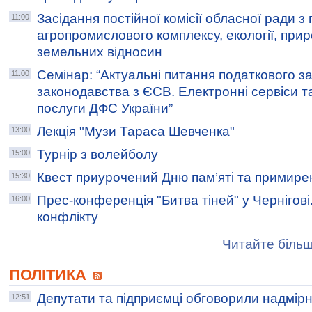
Засідання постійної комісії обласної ради з
11:00
агропромислового комплексу, екології, при
земельних відносин
Семінар: “Актуальні питання податкового з
11:00
законодавства з ЄСВ. Електронні сервіси та
послуги ДФС України”
Лекція "Музи Тараса Шевченка"
13:00
Турнір з волейболу
15:00
Квест приурочений Дню пам’яті та примире
15:30
Прес-конференція "Битва тіней" у Чернігові
16:00
конфлікту
Читайте більш
ПОЛІТИКА
Депутати та підприємці обговорили надмірн
12:51