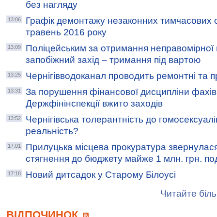
без нагляду
Графік демонтажу незаконних тимчасових об’
13:06
травень 2016 року
Поліцейським за отримання неправомірної
13:09
запобіжний захід – тримання під вартою
Чернігівводоканал проводить ремонтні та п
13:25
За порушення фінансової дисципліни фахі
13:31
Держфінінспекції вжито заходів
Чернігівська толерантність до гомосексуалі
13:52
реальність?
Прилуцька місцева прокуратура звернулася
17:01
стягнення до бюджету майже 1 млн. грн. по
Новий дитсадок у Старому Білоусі
17:18
Читайте біль
ВІДПОЧИНОК