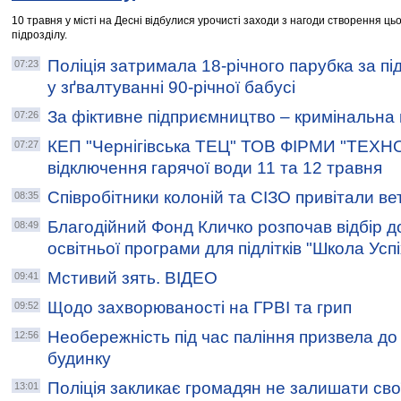
10 травня у місті на Десні відбулися урочисті заходи з нагоди створення ць
підрозділу.
Поліція затримала 18-річного парубка за п
07:23
у зґвалтуванні 90-річної бабусі
За фіктивне підприємництво – кримінальна 
07:26
КЕП "Чернігівська ТЕЦ" ТОВ ФІРМИ "ТЕХНО
07:27
відключення гарячої води 11 та 12 травня
Співробітники колоній та СІЗО привітали ве
08:35
Благодійний Фонд Кличко розпочав відбір д
08:49
освітньої програми для підлітків "Школа Успі
Мстивий зять. ВІДЕО
09:41
Щодо захворюваності на ГРВІ та грип
09:52
Необережність під час паління призвела до
12:56
будинку
Поліція закликає громадян не залишати сво
13:01