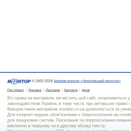
© 2005-2026
Інформ-агенція «Чернігівський монітор»
Про проект
|
Реклама
|
Партнери
|
Контакти
|
Архів
Всі права на матеріали, які містить цей сайт, охороняються у 
законодавством України, в тому числі, про авторське право і 
Використання матерiалiв monitor.cn.ua дозволяється за умов
Для iнтернет-видань обов'язковим є гiперпосилання на monito
для пошукових систем. Посилання та гіперпосилання повинні
виключно в першому чи в другому абзаці тексту.