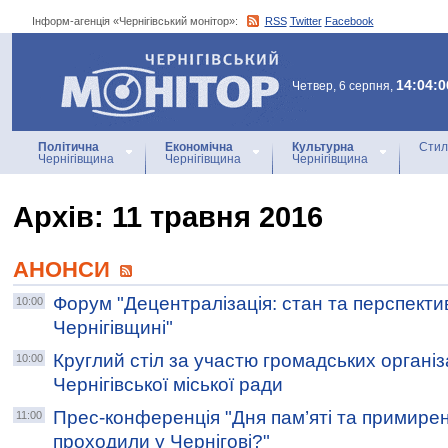
Інформ-агенція «Чернігівський монітор»:
RSS
Twitter
Facebook
Інформ-агенція
«Чернігівський монітор»
14:04:0
Четвер, 6 серпня,
Політична
Економічна
Культурна
Стил
Чернігівщина
Чернігівщина
Чернігівщина
Архiв: 11 травня 2016
АНОНСИ
Форум "Децентралізація: стан та перспект
10:00
Чернігівщині"
Круглий стіл за участю громадських організ
10:00
Чернігівської міської ради
Прес-конференція "Дня пам’яті та примирен
11:00
проходили у Чернігові?"