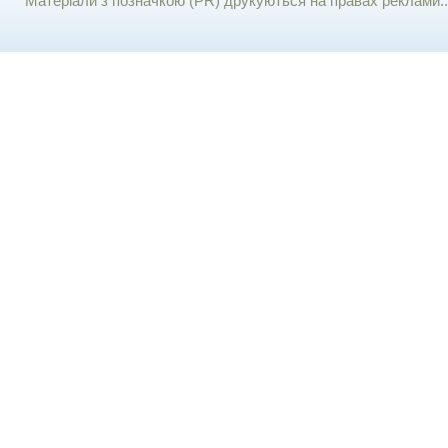
Матеріали з позначкою (PR) друкуються на правах реклами..