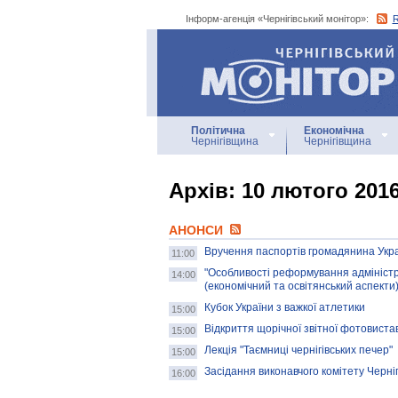
Інформ-агенція «Чернігівський монітор»:
Інформ-агенція
«Чернігівський монітор»
Політична
Економічна
Чернігівщина
Чернігівщина
Архiв: 10 лютого 201
АНОНСИ
Вручення паспортів громадянина Укра
11:00
"Особливості реформування адміністр
14:00
(економічний та освітянський аспекти)
Кубок України з важкої атлетики
15:00
Відкриття щорічної звітної фотовиста
15:00
Лекція "Таємниці чернігівських печер"
15:00
Засідання виконавчого комітету Черніг
16:00