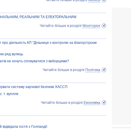
Читайте більше в розділі
Анонси
ІОНАЛЬНИМ, РЕАЛЬНИМ ТА ЕЛЕКТОРАЛЬНИМ
Читайте більше в розділі
Моніторінг
іт про діяльність КП "Дільниця з контролю за благоустроєм
ню ряд вулиць
татів не хочуть спілкуватися з виборцями?
Читайте більше в розділі
Політика
жувати систему харчової безпеки ХАССП
 т. вугілля
Читайте більше в розділі
Економіка
 відвідала гостя з Голландії