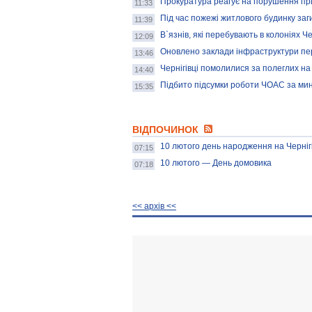
Прокуратура реагує на порушення при
11:33
Під час пожежі житлового будинку заг
11:39
В`язнів, які перебувають в колоніях Че
12:09
Оновлено заклади інфраструктури пе
13:46
Чернігівці помолилися за полеглих на 
14:40
Підбито підсумки роботи ЧОАС за мин
15:35
ВІДПОЧИНОК
10 лютого день народження на Черніг
07:15
10 лютого — День домовика
07:18
<< архiв <<