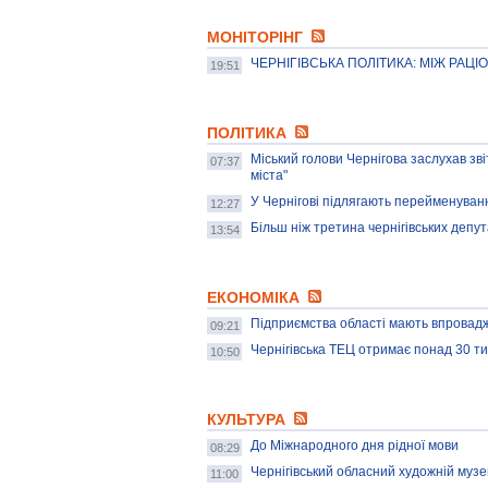
МОНІТОРІНГ
ЧЕРНІГІВСЬКА ПОЛІТИКА: МІЖ РАЦ
19:51
ПОЛІТИКА
Міський голови Чернігова заслухав зв
07:37
міста"
У Чернігові підлягають перейменуван
12:27
Більш ніж третина чернігівських депу
13:54
ЕКОНОМІКА
Підприємства області мають впровад
09:21
Чернігівська ТЕЦ отримає понад 30 тис.
10:50
КУЛЬТУРА
До Міжнародного дня рідної мови
08:29
Чернігівський обласний художній музей
11:00