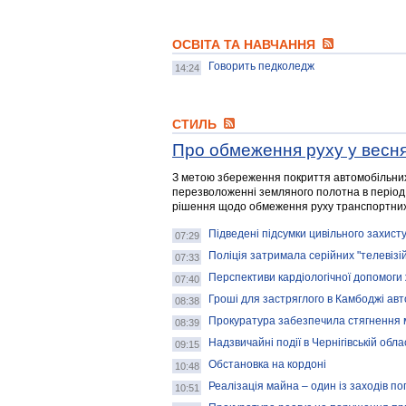
ОСВІТА ТА НАВЧАННЯ
Говорить педколедж
14:24
СТИЛЬ
Про обмеження руху у весня
З метою збереження покриття автомобільних
перезволоженні земляного полотна в період
рішення щодо обмеження руху транспортних
Підведені підсумки цивільного захисту 
07:29
Поліція затримала серійних "телевізій
07:33
Перспективи кардіологічної допомоги
07:40
Гроші для застряглого в Камбоджі авт
08:38
Прокуратура забезпечила стягнення м
08:39
Надзвичайні події в Чернігівській обла
09:15
Обстановка на кордоні
10:48
Реалізація майна – один із заходів п
10:51