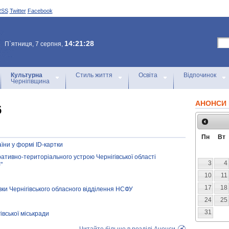
RSS
Twitter
Facebook
14:21:28
П`ятниця, 7 серпня,
Культурна
Стиль життя
Освіта
Відпочинок
Чернігівщина
АНОНСИ 
6
Пн
Вт
їни у формі ІD-картки
ативно-територіального устрою Чернігівської області
3
4
"
10
11
17
18
вки Чернігівського обласного відділення НСФУ
24
25
31
івської міськради