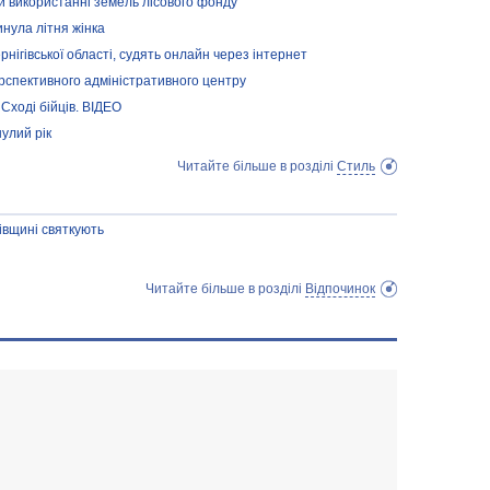
 використанні земель лісового фонду
инула літня жінка
рнігівської області, судять онлайн через інтернет
рспективного адміністративного центру
Сході бійців. ВІДЕО
улий рік
Читайте більше в розділі
Стиль
івщині святкують
Читайте більше в розділі
Відпочинок