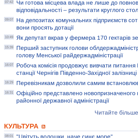
Чи готова місцева влада не лише до повнов
07:42
відповідальності – результати круглого сто
На депозитах комунальних підприємств сотн
09:07
вони просять дотації
Як депутат вкрав у фермера 170 гектарів з
10:49
Перший заступник голови облдержадміністр
15:39
голову Менської райдержадміністрації
Робоча комісія продовжує вивчати питання 
16:07
станції Чернігів Південно-Західної залізниці
Перевізникам дозволили самим встановлюва
16:29
Офіційно представлено новопризначеного г
16:31
районної державної адміністрації
Читайте більше
КУЛЬТУРА
"Цвітуть волошки, наче синє море"
08:01