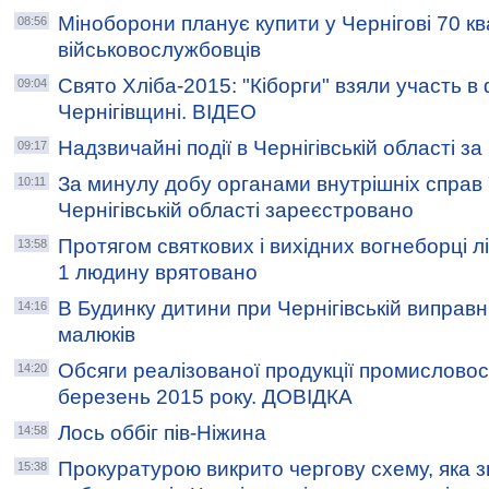
Міноборони планує купити у Чернігові 70 к
08:56
військовослужбовців
Свято Хліба-2015: "Кіборги" взяли участь в
09:04
Чернігівщині. ВІДЕО
Надзвичайні події в Чернігівській області з
09:17
За минулу добу органами внутрішніх справ
10:11
Чернігівській області зареєстровано
Протягом святкових і вихідних вогнеборці л
13:58
1 людину врятовано
В Будинку дитини при Чернігівській виправн
14:16
малюків
Обсяги реалізованої продукції промисловост
14:20
березень 2015 року. ДОВІДКА
Лось оббіг пів-Ніжина
14:58
Прокуратурою викрито чергову схему, яка 
15:38