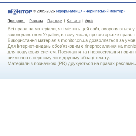
© 2005-2026
Інформ-агенція «Чернігівський монітор»
Про проект
|
Реклама
|
Партнери
|
Контакти
|
Архів
Всі права на матеріали, які містить цей сайт, охороняються у 
законодавством України, в тому числі, про авторське право і 
Використання матерiалiв monitor.cn.ua дозволяється за умов
Для iнтернет-видань обов'язковим є гiперпосилання на monito
для пошукових систем. Посилання та гіперпосилання повинні
виключно в першому чи в другому абзаці тексту.
Матеріали з позначкою (PR) друкуються на правах реклами..