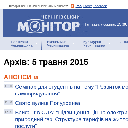
Інформ-агенція «Чернігівський монітор»:
RSS
Twitter
Facebook
Інформ-агенція
«Чернігівський монітор»
15:00
П`ятниця, 7 серпня,
Політична
Економічна
Культурна
Стил
Чернігівщина
Чернігівщина
Чернігівщина
Архiв: 5 травня 2015
АНОНСИ
Семінар для студентів на тему “Розвиток м
11:00
самоврядування”
Свято вулиці Попудренка
11:00
Брифінг в ОДА: "Підвищення цін на електри
12:00
природний газ. Структура тарифів на житл
послуги"