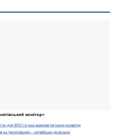
рнігівський монітор»
житло для ВПО та інші важливі питання розвитку
ом на Чернігівщині – латвійська делегація