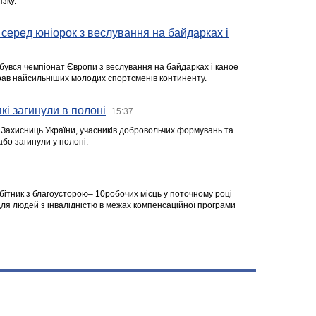
зку.
серед юніорок з веслування на байдарках і
ідбувся чемпіонат Європи з веслування на байдарках і каное
ібрав найсильніших молодих спортсменів континенту.
кі загинули в полоні
15:37
а Захисниць України, учасників добровольчих формувань та
 або загинули у полоні.
робітник з благоусторою– 10робочих місць у поточному році
я людей з інвалідністю в межах компенсаційної програми