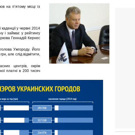
ов на п’ятому місці із
ї каденції у червні 2014
ну і займає у рейтингу
аркова Геннадій Кернес
голова Ужгороду. Його
грн, але слід відмітити,
асних центрів, окрім
ної платні в 200 тисяч