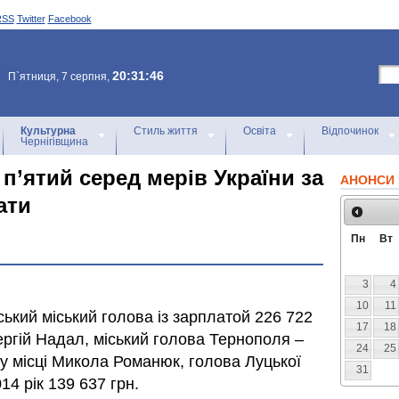
RSS
Twitter
Facebook
20:31:46
П`ятниця, 7 серпня,
Культурна
Стиль життя
Освіта
Відпочинок
Чернігівщина
п’ятий серед мерів України за
АНОНСИ 
ати
Пн
Вт
3
4
10
11
ький міський голова із зарплатой 226 722
17
18
Сергій Надал, міський голова Тернополя –
24
25
ому місці Микола Романюк, голова Луцької
31
14 рік 139 637 грн.