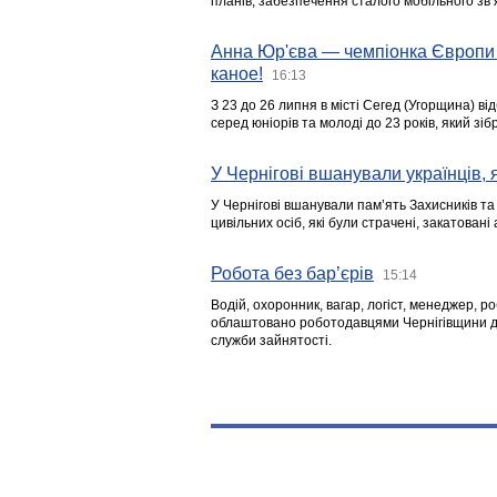
планів, забезпечення сталого мобільного зв’я
Анна Юр'єва — чемпіонка Європи 
каное!
16:13
З 23 до 26 липня в місті Сегед (Угорщина) в
серед юніорів та молоді до 23 років, який з
У Чернігові вшанували українців, я
У Чернігові вшанували пам’ять Захисників т
цивільних осіб, які були страчені, закатовані
Робота без бар’єрів
15:14
Водій, охоронник, вагар, логіст, менеджер, 
облаштовано роботодавцями Чернігівщини дл
служби зайнятості.