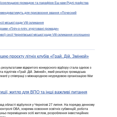
 Козелецькою громадою та парафією Еш-кам-Рідлі графства
комендуватимуть для присвоєння звання «Почесний
сії міської ради VIII скликання
рами «Пліч-о-пліч: згуртовані громади»
вої) сесії Чернігівської міської ради VIII скликання оголошено
цею проєкту літніх клубів «Грай. Дій. Змінюй»
а результатами відкритого конкурсного відбору стала однією з
та підлітків «Грай. Дій. Змінюй», який реалізує громадська
rward у співпраці з міжнародною неурядовою організацією War
стиції, житло для ВПО та інші важливі питання
ад області відбулося у Чернігові 27 липня. На порядку денному
 контролі ОВА, зокрема освоєння освітніх субвенцій, робота
ішньо переміщених осіб житлом, розроблення інвестиційних