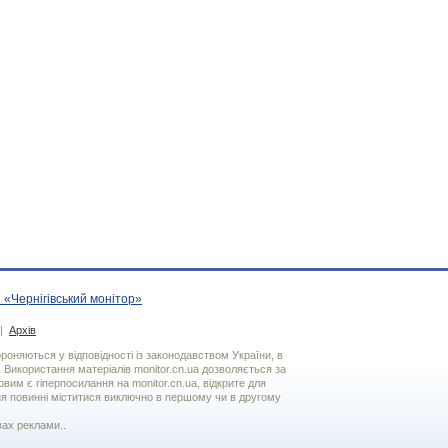
 «Чернігівський монітор»
|
Архів
хороняються у відповідності із законодавством України, в
. Використання матерiалiв monitor.cn.ua дозволяється за
вим є гiперпосилання на monitor.cn.ua, відкрите для
я повинні міститися виключно в першому чи в другому
вах реклами..