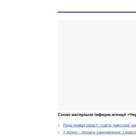
Схожі матеріали інформ-агенції «Че
Рада громад області: освіта, інвестиції, 
У фокусі – проєкти з відновлення: з візит