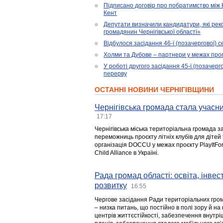
Підписано договір про побратимство між
Кент
Депутати визначили кандидатури, які ре
громадянин Чернігівської області»
Відбулося засідання 46-ї (позачергової) се
Холми та Дубове – партнери у межах прог
У роботі другого засідання 45-ї (позачерго
перерву
ОСТАННІ НОВИНИ ЧЕРНІГІВЩИНИ
Чернігівська громада стала учасни
17:17
Чернігівська міська територіальна громада з
переможниць проєкту літніх клубів для дітей 
організація DOCCU у межах проєкту PlayItFo
Child Alliance в Україні.
Рада громад області: освіта, інве
розвитку
16:55
Чергове засідання Ради територіальних гром
– низка питань, що постійно в полі зору й на
центрів життєстійкості, забезпечення внутр