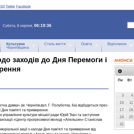
RSS
Twitter
Facebook
06:19:36
Субота, 8 серпня,
Культурна
Стиль життя
Освіта
Відпочинок
Чернігівщина
до заходів до Дня Перемоги і
АНОНСИ 
ирення
Пн
Вт
3
4
10
11
тна думка» (м. Чернігів,вул. Г. Полуботка, 6а) відбудеться прес-
17
18
 Дня пам'яті та примирення.
к управління культури міської ради Юрій Ткач та заступник
24
25
ганізації «Центр прогресивної молоді «Апельсин» Станіслав
31
оріальної акції з нагоди Дня пам’яті та примирення від