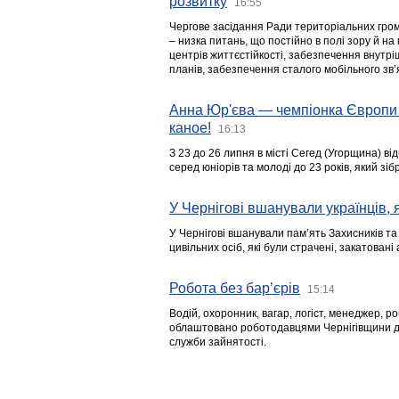
розвитку
16:55
Чергове засідання Ради територіальних гром
– низка питань, що постійно в полі зору й на
центрів життєстійкості, забезпечення внутр
планів, забезпечення сталого мобільного зв’я
Анна Юр'єва — чемпіонка Європи 
каное!
16:13
З 23 до 26 липня в місті Сегед (Угорщина) в
серед юніорів та молоді до 23 років, який з
У Чернігові вшанували українців, я
У Чернігові вшанували пам’ять Захисників т
цивільних осіб, які були страчені, закатовані
Робота без бар’єрів
15:14
Водій, охоронник, вагар, логіст, менеджер, 
облаштовано роботодавцями Чернігівщини дл
служби зайнятості.