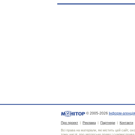
© 2005-2026
Інформ-агенція
Про проект
|
Реклама
|
Партнери
|
Контакти
Всі права на матеріали, які містить цей сайт, о
тому числі, про авторське право і суміжні права