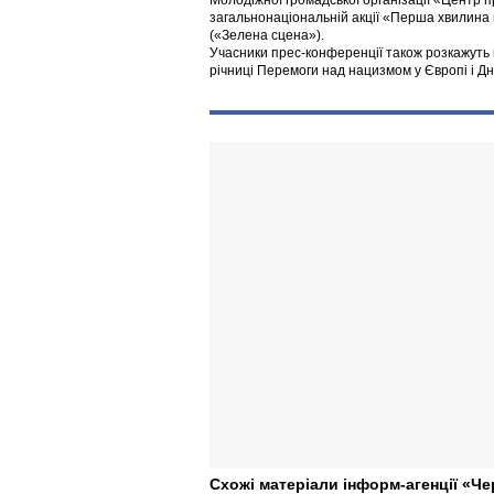
Молодіжної громадської організації «Центр п
загальнонаціональній акції «Перша хвилина ми
(«Зелена сцена»).
Учасники прес-конференції також розкажуть про
річниці Перемоги над нацизмом у Європі і Дн
Схожі матеріали інформ-агенції «Че