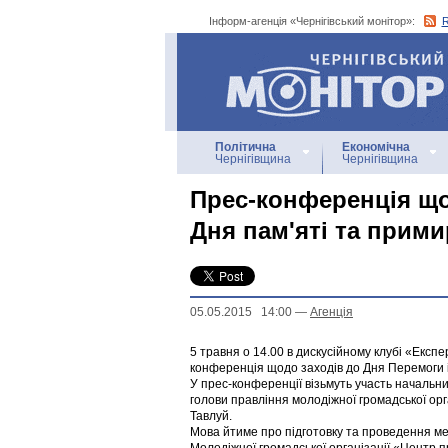
Інформ-агенція «Чернігівський монітор»:
Інформ-агенція
«Чернігівський монітор»
Політична
Економічна
Чернігівщина
Чернігівщина
Прес-конференція що
Дня пам'яті та прим
05.05.2015 14:00
—
Агенцiя
5 травня о 14.00 в дискусійному клубі «Експер
конференція щодо заходів до Дня Перемоги і
У прес-конференції візьмуть участь начальни
голови правління молодіжної громадської ор
Тавлуй.
Мова йтиме про підготовку та проведення мем