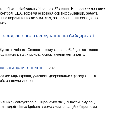
ад області відбулося у Чернігові 27 липня. На порядку денному
 контролі ОВА, зокрема освоєння освітніх субвенцій, робота
ішньо переміщених осіб житлом, розроблення інвестиційних
зку.
серед юніорок з веслування на байдарках і
ідбувся чемпіонат Європи з веслування на байдарках і каное
ібрав найсильніших молодих спортсменів континенту.
кі загинули в полоні
15:37
а Захисниць України, учасників добровольчих формувань та
 або загинули у полоні.
робітник з благоусторою– 10робочих місць у поточному році
я людей з інвалідністю в межах компенсаційної програми