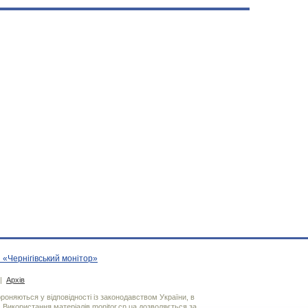
 «Чернігівський монітор»
|
Архів
хороняються у відповідності із законодавством України, в
. Використання матерiалiв monitor.cn.ua дозволяється за