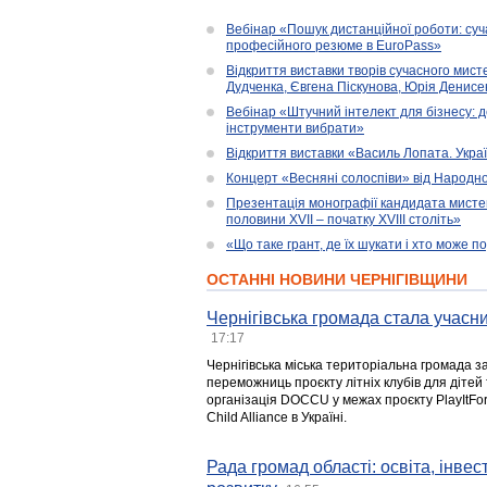
Вебінар «Пошук дистанційної роботи: су
професійного резюме в EuroPass»
Відкриття виставки творів сучасного мист
Дудченка, Євгена Піскунова, Юрія Денисенк
Вебінар «Штучний інтелект для бізнесу: д
інструменти вибрати»
Відкриття виставки «Василь Лопата. Укра
Концерт «Весняні солоспіви» від Народно
Презентація монографії кандидата мисте
половини XVII – початку XVIII століть»
«Що таке грант, де їх шукати і хто може 
ОСТАННІ НОВИНИ ЧЕРНІГІВЩИНИ
Чернігівська громада стала учасни
17:17
Чернігівська міська територіальна громада з
переможниць проєкту літніх клубів для дітей 
організація DOCCU у межах проєкту PlayItFo
Child Alliance в Україні.
Рада громад області: освіта, інве