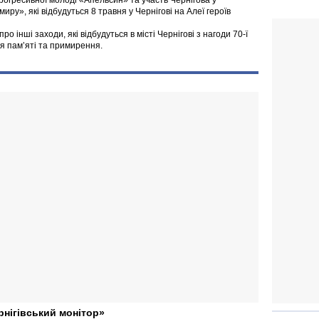
рогресивної молоді «Апельсин» та участь Чернігова у
ру», які відбудуться 8 травня у Чернігові на Алеї героїв
 інші заходи, які відбудуться в місті Чернігові з нагоди 70-ї
я пам’яті та примирення.
рнігівський монітор»