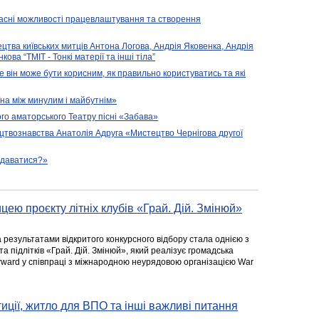
часні можливості працевлаштування та створення
ецтва київських митців Антона Логова, Андрія Яковенка, Андрія
ова “ТМІТ - Тонкі матерії та інші тіла”
е він може бути корисним, як правильно користуватись та які
їна між минулим і майбутнім»
го аматорського Театру пісні «Забава»
цтвознавства Анатолія Адруга «Мистецтво Чернігова другої
подаватися?»
цею проєкту літніх клубів «Грай. Дій. Змінюй»
а результатами відкритого конкурсного відбору стала однією з
та підлітків «Грай. Дій. Змінюй», який реалізує громадська
rward у співпраці з міжнародною неурядовою організацією War
стиції, житло для ВПО та інші важливі питання