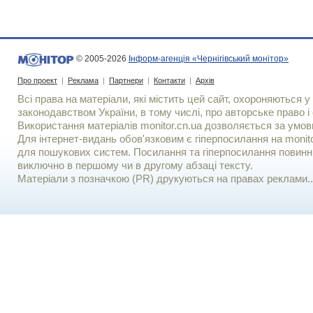
© 2005-2026
Інформ-агенція «Чернігівський монітор»
Про проект
|
Реклама
|
Партнери
|
Контакти
|
Архів
Всі права на матеріали, які містить цей сайт, охороняються у 
законодавством України, в тому числі, про авторське право і 
Використання матерiалiв monitor.cn.ua дозволяється за умов
Для iнтернет-видань обов'язковим є гiперпосилання на monito
для пошукових систем. Посилання та гіперпосилання повинні
виключно в першому чи в другому абзаці тексту.
Матеріали з позначкою (PR) друкуються на правах реклами..