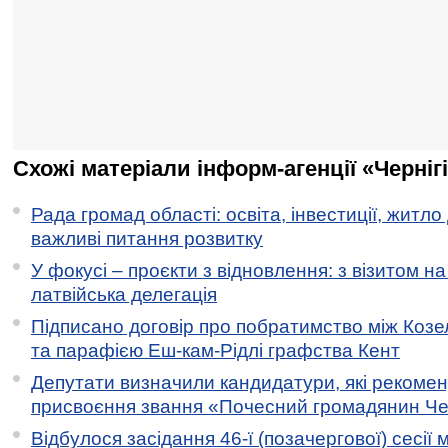
Схожі матеріали інформ-агенції «Черніг
Рада громад області: освіта, інвестиції, житло
важливі питання розвитку
У фокусі – проєкти з відновлення: з візитом на
латвійська делегація
Підписано договір про побратимство між Коз
та парафією Еш-кам-Рідлі графства Кент
Депутати визначили кандидатури, які рекоме
присвоєння звання «Почесний громадянин Черн
Відбулося засідання 46-ї (позачергової) сесії м