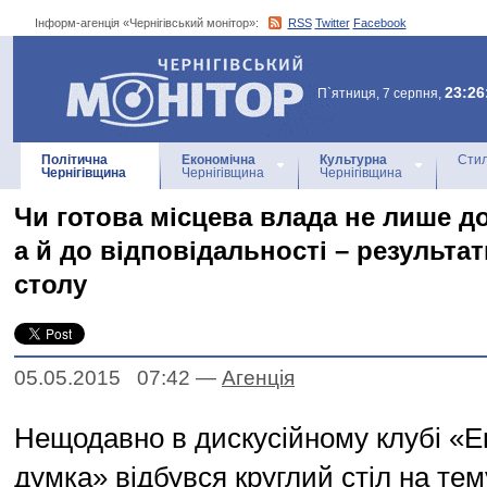
Інформ-агенція «Чернігівський монітор»:
RSS
Twitter
Facebook
Інформ-агенція
«Чернігівський монітор»
23:26
П`ятниця, 7 серпня,
Політична
Економічна
Культурна
Стил
Чернігівщина
Чернігівщина
Чернігівщина
Чи готова місцева влада не лише д
а й до відповідальності – результат
столу
05.05.2015 07:42
—
Агенцiя
Нещодавно в дискусійному клубі «Е
думка» відбувся круглий стіл на тем