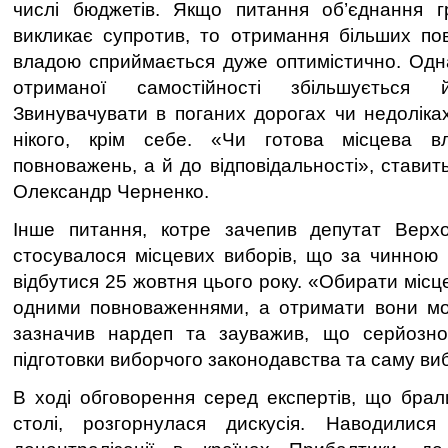
числі бюджетів. Якщо питання об’єднання 
викликає супротив, то отримання більших по
владою сприймається дуже оптимістично. Одна
отриманої самостійності збільшується й 
Звинувачувати в поганих дорогах чи недоліка
нікого, крім себе. «Чи готова місцева
повноважень, а й до відповідальності», стави
Олександр Черненко.
Інше питання, котре зачепив депутат Верхо
стосувалося місцевих виборів, що за чинною
відбутися 25 жовтня цього року. «Обирати місц
одними повноваженнями, а отримати вони мож
зазначив нардеп та зауважив, що серйозн
підготовки виборчого законодавства та саму ви
В ході обговорення серед експертів, що брал
столі, розгорнулася дискусія. Наводилис