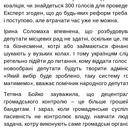
коаліція, чи знайдеться 300 голосів для проведе
Експерт згоден, що до будь-яких реформ треба
і поступово, але втрачати час уже не можна.
Ірина Соломаха впевнена, що розбудовува
депутати місцевих рад не здатні, оскільки це, 
та бізнесмени, котрі або займаються фінан
шукають у вузьких колах. І тому українцям слі
ретельно підійти до питання, кому віддати голо
новообрані депутати будуть творити адміні
«Який вибір буде зроблено, таку систему г
матимемо», вважає помічник народного депутат
Тетяна Бойко зауважила, що децентрал
громадського контролю – це більше гроше
бандитам. І зараз, коли громадянське суспі
пасивність не контролює владу, навчати лю
задача, котру виконують саме громадські організ