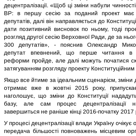
децентралізації. «Щоб ці зміни набули чинності
ВР: в першу сесію за поданий проект має
депутатів, далі він направляється до Конституц
дати позитивний висновок по ньому, тоді про
розгляд другої сесію Верховної Ради, де за ньо
300 депутатів», - пояснив Олександр Мик
депутат впевнений, що перше читання в 
реформи пройде, але далі можуть початися скл
затягуванням розгляду проекту Конституційним
Якщо все йтиме за ідеальним сценарієм, зміни д
отримає вже в жовтні 2015 року, припуск
наголошує, що зміни до Конституції нададут
базу, але сам процес децентралізації 
завершиться не раніше кінці 2016-початку 2017 
У процесі децентралізації влади Україну очікує
передача більшості повноважень місцевим ор