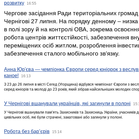
розвитку
16:55
Чергове засідання Ради територіальних громад 
Чернігові 27 липня. На порядку денному – низка
в полі зору й на контролі ОВА, зокрема освоєння
робота центрів життєстійкості, забезпечення вн
переміщених осіб житлом, розроблення інвестиц
забезпечення сталого мобільного зв’язку.
Анна Юр'єва — чемпіонка Європи серед юніорок з веслув
каное!
16:13
З 23 до 26 липня в місті Сегед (Угорщина) відбувся чемпіонат Європи з вес
серед юніорів та молоді до 23 років, який зібрав найсильніших молодих спо
У Чернігові вшанували українців, які загинули в полоні
15:
У Чернігові вшанували пам’ять Захисників та Захисниць України, учасників
цивільних осіб, які були страчені, закатовані або загинули у полоні.
Робота без бар’єрів
15:14