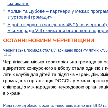
скликання
Холми та Дубове – партнери у межах програми
згуртовані громади»
У роботі другого засідання 45-ї (позачергової) 
міської ради VIII скликання оголошено перерв
ОСТАННІ НОВИНИ ЧЕРНІГІВЩИНИ
Чернігівська громада стала учасницею проєкту літніх клуб
17:17
Чернігівська міська територіальна громада за 
відкритого конкурсного відбору стала однією з
літніх клубів для дітей та підлітків «Грай. Дій. З
громадська організація DOCCU у межах проєкту 
співпраці з міжнародною неурядовою організаціє
в Україні.
Рада громад області: освіта, інвестиції, житло для ВПО та