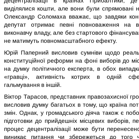
децентралізації в країнах Прибалтики, 
виділялися кошти, але вони були спрямовані н
Олександр Соломаха вважає, що завдяки конс
депутат отримає певні повноваження на в
виконавчу владу, але без стартового фінансув
не матимуть повномасштабного ефекту.
Юрій Паперний висловив сумніви щодо реаль
конституційної реформи на фоні виборів до міс
на думку політичного експерта, в обох випадках
«гравці», активність котрих в одній сф
гальмування в іншій.
Віктор Тарасов, представник правозахисної гром
висловив думку багатьох в тому, що країна по
змін. Однак, у громадського діяча також є по
підготовки до прийдешніх місцевих виборів, пер
процес децентралізації може бути перенесено
виникає питання чи збережеться до того 