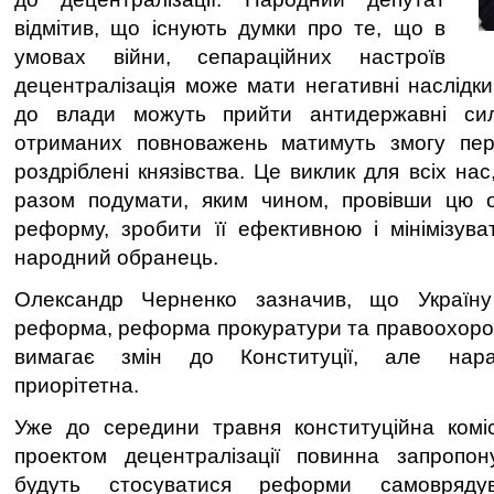
відмітив, що існують думки про те, що в
умовах війни, сепараційних настроїв
децентралізація може мати негативні наслідк
до влади можуть прийти антидержавні сил
отриманих повноважень матимуть змогу пер
роздріблені князівства. Це виклик для всіх нас,
разом подумати, яким чином, провівши цю о
реформу, зробити її ефективною і мінімізува
народний обранець.
Олександр Черненко зазначив, що Україн
реформа, реформа прокуратури та правоохоронн
вимагає змін до Конституції, але нараз
приорітетна.
Уже до середини травня конституційна комі
проектом децентралізації повинна запропон
будуть стосуватися реформи самовряд