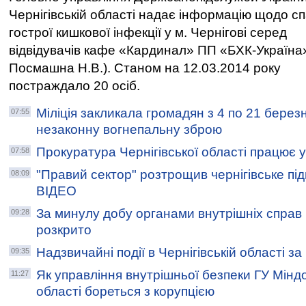
Чернігівській області надає інформацію щодо с
гострої кишкової інфекції у м. Чернігові серед
відвідувачів кафе «Кардинал» ПП «БХК-Україн
Посмашна Н.В.). Станом на 12.03.2014 року
постраждало 20 осіб.
Міліція закликала громадян з 4 по 21 берез
07:55
незаконну вогнепальну зброю
Прокуратура Чернігівської області працює 
07:58
"Правий сектор" розтрощив чернігівське під
08:09
ВІДЕО
За минулу добу органами внутрішніх справ Ч
09:28
розкрито
Надзвичайні події в Чернігівській області з
09:35
Як управління внутрішньої безпеки ГУ Міндо
11:27
області бореться з корупцією