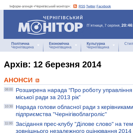
Інформ-агенція «Чернігівський монітор»:
RSS
Twitter
Facebook
Інформ-агенція
«Чернігівський монітор»
20:46
П`ятниця, 7 серпня,
Політична
Економічна
Культурна
Стил
Чернігівщина
Чернігівщина
Чернігівщина
Архiв: 12 березня 2014
АНОНСИ
Розширена нарада “Про роботу управління
08:00
міської ради за 2013 рік”
Нарада голови обласної ради з керівникам
10:30
підприємства "Чернігівоблагроліс"
Засідання прес-клубу "Ділове слово" на тем
11:00
зовнішнього незалежного оцінювання 2014 