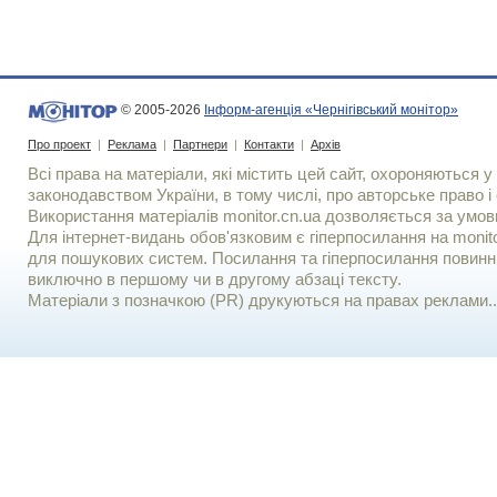
© 2005-2026
Інформ-агенція «Чернігівський монітор»
Про проект
|
Реклама
|
Партнери
|
Контакти
|
Архів
Всі права на матеріали, які містить цей сайт, охороняються у 
законодавством України, в тому числі, про авторське право і 
Використання матерiалiв monitor.cn.ua дозволяється за умов
Для iнтернет-видань обов'язковим є гiперпосилання на monito
для пошукових систем. Посилання та гіперпосилання повинні
виключно в першому чи в другому абзаці тексту.
Матеріали з позначкою (PR) друкуються на правах реклами..