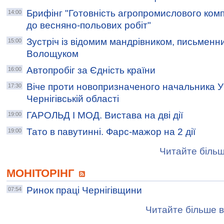
Брифінг "Готовність агропромислового ком
14:00
до весняно-польових робіт"
Зустріч із відомим мандрівником, письмен
15:00
Волощуком
Автопробіг за Єдність країни
16:00
Віче проти новопризначеного начальника 
17:30
Чернігівській області
ГАРОЛЬД І МОД. Bистава на дві дії
19:00
Тато в павутинні. Фарс-мажор на 2 дії
19:00
Читайте більш
МОНІТОРІНГ
Ринок праці Чернігівщини
07:54
Читайте більше в