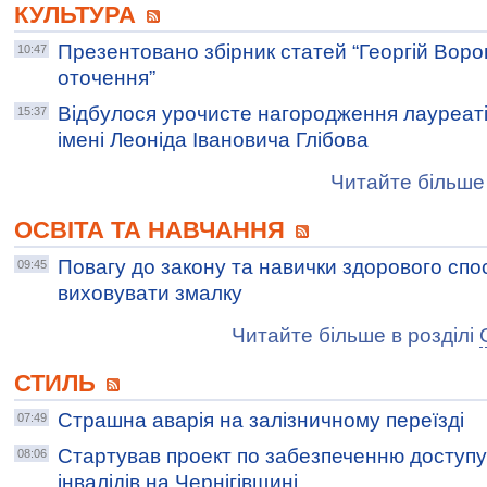
КУЛЬТУРА
Презентовано збірник статей “Георгій Воро
10:47
оточення”
Відбулося урочисте нагородження лауреатів
15:37
імені Леоніда Івановича Глібова
Читайте більше 
ОСВІТА ТА НАВЧАННЯ
Повагу до закону та навички здорового спо
09:45
виховувати змалку
Читайте більше в розділі
СТИЛЬ
Страшна аварія на залізничному переїзді
07:49
Стартував проект по забезпеченню доступу
08:06
інвалідів на Чернігівщині