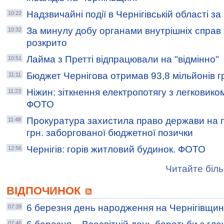
Надзвичайні події в Чернігівській області з
10:22
За минулу добу органами внутрішніх справ Ч
10:32
розкрито
Лайма з Претті відпрацювали на "відмінно"
10:51
Бюджет Чернігова отримав 93,8 мільйонів 
11:11
Ніжин: зіткнення електропотягу з легковиком
11:23
ФОТО
Прокуратура захистила право держави на 
11:48
грн. заборгованої бюджетної позички
Чернігів: горів житловий будинок. ФОТО
12:56
Читайте біль
ВІДПОЧИНОК
6 березня день народження на Чернігівщин
07:39
07:46