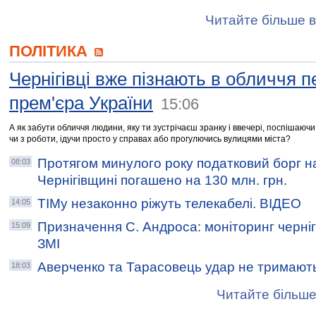
Читайте більше в
ПОЛІТИКА
Чернігівці вже пізнають в обличчя п
прем'єра України
15:06
А як забути обличчя людини, яку ти зустрічаєш зранку і ввечері, поспішаюч
чи з роботи, ідучи просто у справах або прогулючись вулицями міста?
Протягом минулого року податковий борг н
08:03
Чернігівщині погашено на 130 млн. грн.
ТІМу незаконно ріжуть телекабелі. ВІДЕО
14:05
Призначення С. Андроса: моніторинг черніг
15:09
ЗМІ
Аверченко та Тарасовець удар не тримают
18:03
Читайте більше