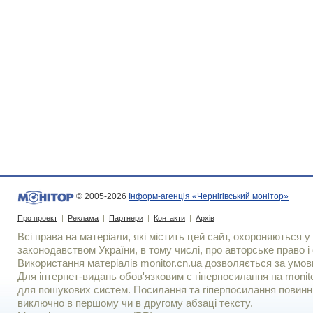
© 2005-2026
Інформ-агенція «Чернігівський монітор»
Про проект
|
Реклама
|
Партнери
|
Контакти
|
Архів
Всі права на матеріали, які містить цей сайт, охороняються у 
законодавством України, в тому числі, про авторське право і 
Використання матерiалiв monitor.cn.ua дозволяється за умов
Для iнтернет-видань обов'язковим є гiперпосилання на monito
для пошукових систем. Посилання та гіперпосилання повинні
виключно в першому чи в другому абзаці тексту.