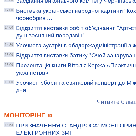
Засідання виконавчого комітету Чернігівсько
10:00
Виставка української народної картини "Ко
12:00
чорнобриві…"
Відкриття виставки робіт об’єднання “Арт-с
14:00
душ весняний передзвін”
Урочиста зустріч в облдержадміністрації з 
14:30
Відкриття виставки батику "Очей зачаруван
15:00
Презентація книги Віталія Коржа «Практич
15:00
українства»
Урочисті збори та святковий концерт до Мі
16:00
дня
Читайте більш
МОНІТОРІНГ
ПРИЗНАЧЕННЯ С. АНДРОСА: МОНІТОРИН
14:58
ЕЛЕКТРОННИХ ЗМІ