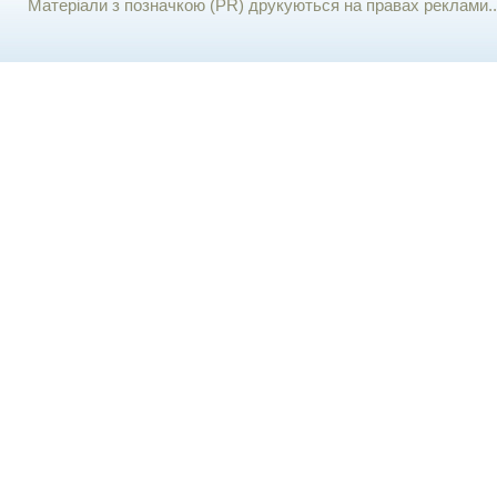
Матеріали з позначкою (PR) друкуються на правах реклами..