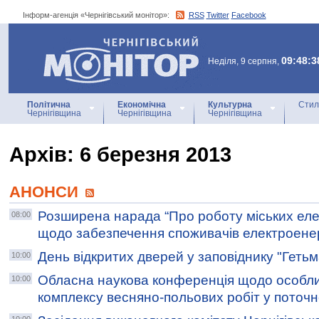
Інформ-агенція «Чернігівський монітор»:
RSS
Twitter
Facebook
Інформ-агенція
«Чернігівський монітор»
09:48:3
Неділя, 9 серпня,
Політична
Економічна
Культурна
Стил
Чернігівщина
Чернігівщина
Чернігівщина
Архiв: 6 березня 2013
АНОНСИ
Розширена нарада “Про роботу міських ел
08:00
щодо забезпечення споживачів електроенер
День відкритих дверей у заповіднику "Геть
10:00
Обласна наукова конференція щодо особл
10:00
комплексу весняно-польових робіт у поточн