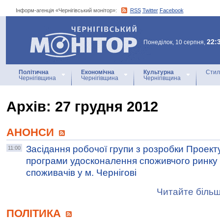
Інформ-агенція «Чернігівський монітор»:
RSS
Twitter
Facebook
Інформ-агенція
«Чернігівський монітор»
22:
Понеділок, 10 серпня,
Політична
Економічна
Культурна
Стил
Чернігівщина
Чернігівщина
Чернігівщина
Архiв: 27 грудня 2012
АНОНСИ
Засідання робочої групи з розробки Проект
11:00
програми удосконалення споживчого ринку 
споживачів у м. Чернігові
Читайте більш
ПОЛІТИКА