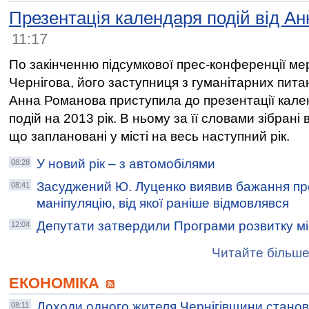
Презентація календаря подій від А
11:17
По закінченню підсумкової прес-конференції ме
Чернігова, його заступниця з гуманітарних пита
Анна Романова приступила до презентації кал
подій на 2013 рік. В ньому за її словами зібрані вс
що заплановані у місті на весь наступний рік.
У новий рік – з автомобілями
08:28
Засуджений Ю. Луценко виявив бажання п
08:41
маніпуляцію, від якої раніше відмовлявся
Депутати затвердили Програми розвитку мі
12:04
Читайте більше
ЕКОНОМІКА
Доходи одного жителя Чернігівщини стано
08:11