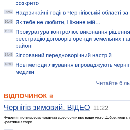
розкрито
Надзвичайні події в Чернігівській області з
09:57
Як тебе не любити, Ніжине мій…
10:46
Прокуратура контролює виконання рішення
11:07
реєстрацію договорів оренди земельних па
районі
Зіпсований передноворічний настрій
14:46
Нові методи лікування впроваджують чернігів
16:08
медики
Читайте біль
ВІДПОЧИНОК
Чернігів зимовий. ВІДЕО
11:22
Чудовий і по-зимовому чарівний відео-ролик про наше місто. Добре, коли є т
креативні автори.