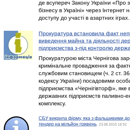
де всупереч Закону України «Про 
бізнесу в Україні» через Інтернет 
доступу до участі в азартних іграх.
Прокуратура встановила факт неп
виведення майна та діяльності де
підприємства з-під контролю держ
Прокуратурою міста Чернігова за
кримінальне провадження за фак
службовим становищем (ч. 2 ст. 3
кодексу України) посадовими осо
підприємства «Чернігівторф», яке
державних підприємств паливно-е
комплексу.
СБУ викрила фірму, яка з фальшивими д
тендер на мільйон гривень
23.06.2015 16:52