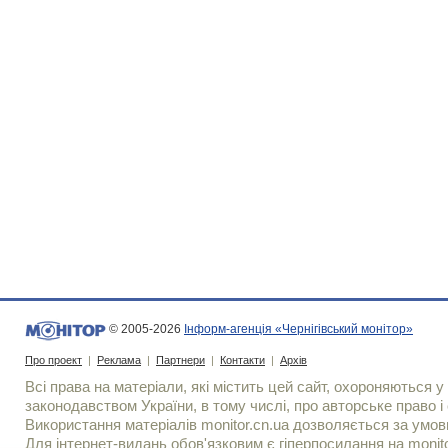
© 2005-2026
Інформ-агенція «Чернігівський монітор»
Про проект
|
Реклама
|
Партнери
|
Контакти
|
Архів
Всі права на матеріали, які містить цей сайт, охороняються у 
законодавством України, в тому числі, про авторське право і 
Використання матерiалiв monitor.cn.ua дозволяється за умов
Для iнтернет-видань обов'язковим є гiперпосилання на monito