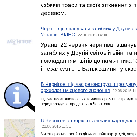
узбіччя траси та скоїв зіткнення з
деревом.
Чернігівці вшанували загиблих у Другій сві
України. ВІДЕО
22.06.2015 14:00
Уранці 22 червня чернігівці вшану
загиблих у Другій світовій війні та 
покладанням квітів до пам'ятника 
і незалежність Батьківщини" у скве
В Чернігові під час реконструкції тротуар
археології місцевого значення
22.06.2015 11
Під час несанкціонованих земляних робіт постраждали 
передгороддя стародавнього Чернігова.
В Чернігові створюють онлайн-карту для п
22.06.2015 11:31
Ми створюємо постійно діючу онлайн-карту ідей, як зр