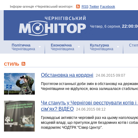
Інформ-агенція «Чернігівський монітор»:
RSS
Twitter
Facebook
Інформ-агенція
«Чернігівський монітор»
22:00:0
Четвер, 6 серпня,
Політична
Економічна
Культурна
Стил
Чернігівщина
Чернігівщина
Чернігівщина
СТИЛЬ
Обстановка на кордоні
24.06.2015 09:07
Протягом останньої доби змін в обстановці на державн
Чернігівщини не відбулося, вона залишалася стабільн
Чи стануть у Чернігові реєструвати котів і
сім’ях? ВІДЕО
24.06.2015 08:12
Громадські активісти черговий раз на цьому наголошую
місцевій владі, що притулок для бездомних котів і собак
повідомляє ЧОДТРК "Сівер Центр".