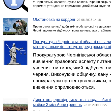
У Чернігівській області Служба безпеки України викрил
перемоги у тендері на харчування дітей сфальшували
Обстановка на кордоні
23.06.2015 14:18
Протягом останньої доби змін в обстановці на державн
Чернігівщини не відбулося, вона залишалася стабільн
Прокуратура Чернігівської області не за
мітингувальників і звітує перед громадськ
Прокуратурою Чернігівської облас
вивчення правового аспекту питан
учасників мітингу, який відбувся в м
червня. Виконуючи обіцянку, дану 
прокуратури протестувальникам, р
вивчення оприлюднюються.
Директор держпідприємства завдав збиткі
майже 3 мільйони гривень
23.06.2015 12:22