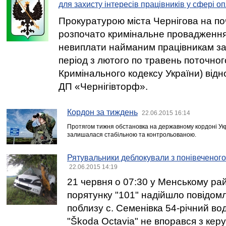
для захисту інтересів працівників у сфері о
Прокуратурою міста Чернігова на по
розпочато кримінальне провадженн
невиплати найманим працівникам зар
період з лютого по травень поточного 
Кримінального кодексу України) відн
ДП «Чернігівторф».
Кордон за тиждень
22.06.2015 16:14
Протягом тижня обстановка на державному кордоні Ук
залишалася стабільною та контрольованою.
Рятувальники деблокували з понівеченого
22.06.2015 14:19
21 червня о 07:30 у Менському ра
порятунку "101" надійшло повідом
поблизу с. Семенівка 54-річний во
"Škoda Octavia" не впорався з керу