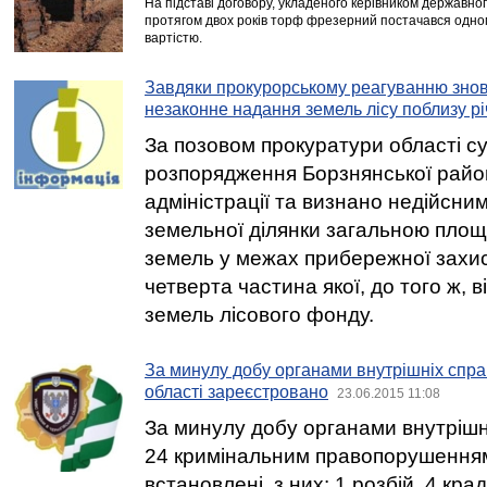
На підставі договору, укладеного керівником державно
протягом двох років торф фрезерний постачався одно
вартістю.
Завдяки прокурорському реагуванню зно
незаконне надання земель лісу поблизу р
За позовом прокуратури області с
розпорядження Борзнянської райо
адміністрації та визнано недійсни
земельної ділянки загальною пло
земель у межах прибережної захис
четверта частина якої, до того ж, 
земель лісового фонду.
За минулу добу органами внутрішніх спра
області зареєстровано
23.06.2015 11:08
За минулу добу органами внутрішні
24 кримінальним правопорушенням о
встановлені, з них: 1 розбій, 4 кра