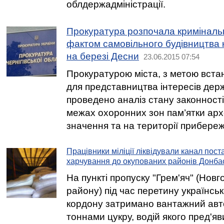
облдержадміністрації.
Прокуратура розпочала криміналь
фактом самовільного будівництва к
на березі Десни
23.06.2015 07:54
Прокуратурою міста, з метою вста
для представництва інтересів держ
проведено аналіз стану законності
межах охоронних зон пам’ятки архе
значення та на території прибереж
Працівники міліції ліквідували канал пост
харчування до окупованих районів Донба
На пункті пропуску "Грем'яч" (Нов
району) під час перетину українськ
кордону затримано вантажний авт
тоннами цукру, водій якого пред'я