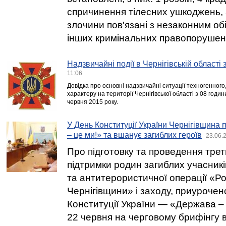
спричинення тілесних ушкоджень, 
злочини пов'язані з незаконним обі
інших кримінальних правопорушен
Надзвичайні події в Чернігівській області
11:06
Довідка про основні надзвичайні ситуації техногенного
характеру на території Чернігівської області з 08 годи
червня 2015 року.
У День Конституції України Чернігівщина
– це ми!» та вшанує загиблих героїв
23.06.
Про підготовку та проведення тре
підтримки родин загиблих учасників
та антитерористичної операції «Р
Чернігівщини» і заходу, приурочен
Конституції України — «Держава –
22 червня на черговому брифінгу 