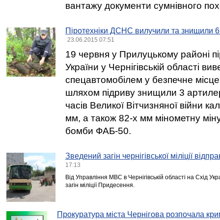
вантажу документи сумнівного по
Піротехніки ДСНС вилучили та знищили 6 
23.06.2015 07:51
19 червня у Прилуцькому районі п
України у Чернігівській області вив
спецавтомобілем у безпечне місце 
шляхом підриву знищили 3 артиле
часів Великої Вітчизняної війни кал
мм, а також 82-х мм мінометну міну 
бомби ФАБ-50.
Зведений загін чернігівської міліції відпр
17:13
Від Управління МВС в Чернігівській області на Схід Ук
загін міліції Придесення.
Прокуратура міста Чернігова розпочала кр