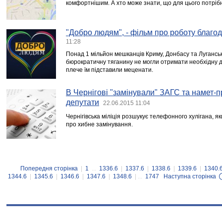
комфортнішим. А хто може знати, що для цього потрібно
"Добро людям", - фільм про роботу благод
11:28
Понад 1 мільйон мешканців Криму, Донбасу та Лугансько
бюрократичну тяганину не могли отримати необхідну д
плече їм підставили меценати.
В Чернігові "замінували" ЗАГС та намет-
депутати
22.06.2015 11:04
Чернігівська міліція розшукує телефонного хулігана, я
про хибне замінування.
Попередня сторінка
|
1
...
1336.6
|
1337.6
|
1338.6
|
1339.6
|
1340.
1344.6
|
1345.6
|
1346.6
|
1347.6
|
1348.6
| ...
1747
Наступна сторінка