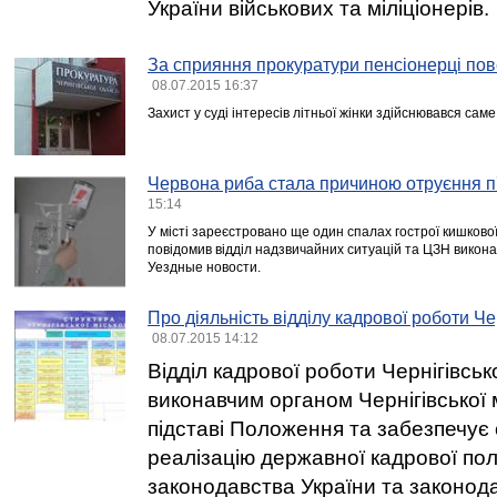
України військових та міліціонерів.
За сприяння прокуратури пенсіонерці пов
08.07.2015 16:37
Захист у суді інтересів літньої жінки здійснювався сам
Червона риба стала причиною отруєння п'
15:14
У місті зареєстровано ще один спалах гострої кишкової 
повідомив відділ надзвичайних ситуацій та ЦЗН викона
Уездные новости.
Про діяльність відділу кадрової роботи Чер
08.07.2015 14:12
Відділ кадрової роботи Чернігівсько
виконавчим органом Чернігівської м
підставі Положення та забезпечує 
реалізацію державної кадрової пол
законодавства України та законод