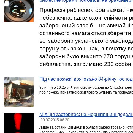
рибінспекторами полювали на браконьєрі
Професія рибінспектора важка, інк
небезпечна, адже охочі спіймати р
заборонений спосіб – це звичайні зл
останнього намагаються зберегти с
всі заборони українського законо
порушують закон. Так, із початку в
заборони було викрито 270 поруш
рибальства, затримано 233 особи.
Під час пожежі врятовано 84-річну господ
8 липня о 10:25 у Ріпкинському районі до Служби пор
про пожежу приватного житлового будинку та господарч
Міліція застерігає: на Чернігівщині дедал
09.07.2015 06:30
Лише за останні дві доби в області зареєстровано чот
«телефонних» шахрайств, внаслідок яких потерпілі о