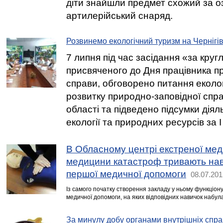
діти знайшли предмет схожий за о
артилерійський снаряд.
Розвинемо екологічний туризм на Чернігі
7 липня під час засідання «за круг
присвяченого до Дня працівника п
справи, обговорено питання еколог
розвитку природно-заповідної спра
області та підведено підсумки дія
екології та природних ресурсів за І 
В Обласному центрі екстреної мед
медицини катастроф тривають нав
першої медичної допомоги
08.07.201
Із самого початку створення закладу у ньому функціо
медичної допомоги, на яких відповідних навичок набул
За минулу добу органами внутрішніх спра