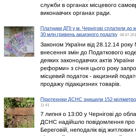
служби в органах місцевого самов
виконавчих органах ради.
Платники ДПІ у м. Чернігові сплатили до
30 млн.гривень акцизного податку
08.07.20
Законом України від 28.12.14 року
внесення змін до Податкового коде
деяких законодавчих актів України
реформи» з січня цього року зап
місцевий податок - акцизний подат
продажу підакцизних товарів.
Піротехніки ДСНС знищили 152-міліметр
11:41
7 липня о 13:00 у Чернігові до обл
ДСНС надійшло повідомлення про т
Береговій, неподалік від житлових б