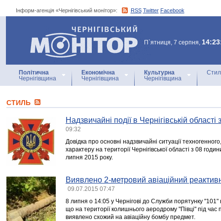
Інформ-агенція «Чернігівський монітор»:
RSS
Twitter
Facebook
Інформ-агенція
«Чернігівський монітор»
14:23
П`ятниця, 7 серпня,
Політична
Економічна
Культурна
Стил
Чернігівщина
Чернігівщина
Чернігівщина
СТИЛЬ
Надзвичайні події в Чернігівській області
09:32
Довідка про основні надзвичайні ситуації техногенного
характеру на території Чернігівської області з 08 годи
липня 2015 року.
Виявлено 2-метровий авіаційний реактив
09.07.2015 07:47
8 липня о 14:05 у Чернігові до Служби порятунку "101
що на території колишнього аеродрому "Півці" під час
виявлено схожий на авіаційну бомбу предмет.