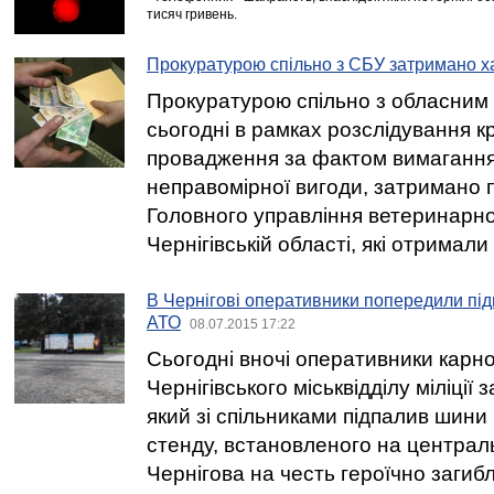
тисяч гривень.
Прокуратурою спільно з СБУ затримано х
Прокуратурою спільно з обласним
сьогодні в рамках розслідування к
провадження за фактом вимаганн
неправомірної вигоди, затримано 
Головного управління ветеринарно
Чернігівській області, які отримали
В Чернігові оперативники попередили підп
АТО
08.07.2015 17:22
Сьогодні вночі оперативники карн
Чернігівського міськвідділу міліції
який зі спільниками підпалив шини 
стенду, встановленого на центра
Чернігова на честь героїчно загиб