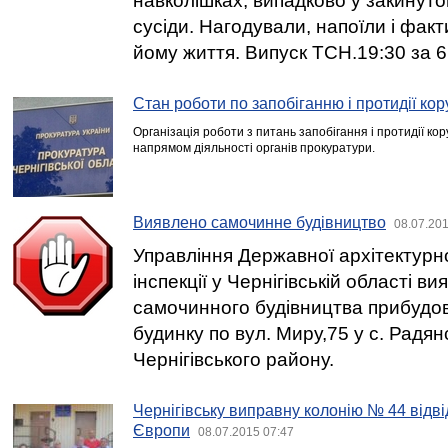
навколішках, випадково у закинуто
сусіди. Нагодували, напоїли і фак
йому життя. Випуск ТСН.19:30 за 6
Стан роботи по запобіганню і протидії кор
Організація роботи з питань запобігання і протидії ко
напрямом діяльності органів прокуратури.
Виявлено самочинне будівництво
08.07.201
Управління Державної архітектурн
інспекції у Чернігівській області в
самочинного будівництва прибудо
будинку по вул. Миру,75 у с. Радя
Чернігівського району.
Чернігівську виправну колонію № 44 відв
Європи
08.07.2015 07:47