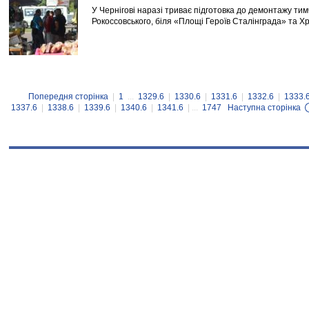
У Чернігові наразі триває підготовка до демонтажу тим
Рокоссовського, біля «Площі Героїв Сталінграда» та Хр
Попередня сторінка
|
1
...
1329.6
|
1330.6
|
1331.6
|
1332.6
|
1333.
1337.6
|
1338.6
|
1339.6
|
1340.6
|
1341.6
| ...
1747
Наступна сторінка