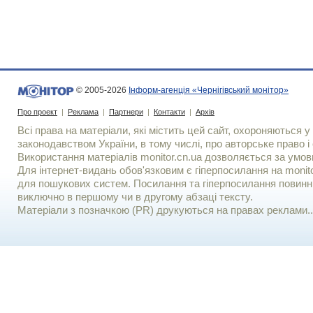
© 2005-2026
Інформ-агенція «Чернігівський монітор»
Про проект
|
Реклама
|
Партнери
|
Контакти
|
Архів
Всі права на матеріали, які містить цей сайт, охороняються у 
законодавством України, в тому числі, про авторське право і 
Використання матерiалiв monitor.cn.ua дозволяється за умов
Для iнтернет-видань обов'язковим є гiперпосилання на monito
для пошукових систем. Посилання та гіперпосилання повинні
виключно в першому чи в другому абзаці тексту.
Матеріали з позначкою (PR) друкуються на правах реклами..