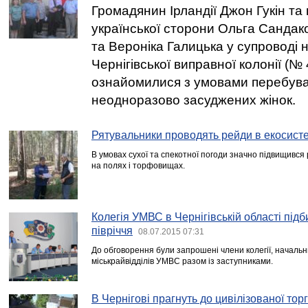
Громадянин Ірландії Джон Гукін та
української сторони Ольга Сандак
та Вероніка Галицька у супроводі 
Чернігівської виправної колонії (№
ознайомилися з умовами перебува
неодноразово засуджених жінок.
Рятувальники проводять рейди в екосист
В умовах сухої та спекотної погоди значно підвищився 
на полях і торфовищах.
Колегія УМВС в Чернігівській області підб
півріччя
08.07.2015 07:31
До обговорення були запрошені члени колегії, начальн
міськрайвідділів УМВС разом із заступниками.
В Чернігові прагнуть до цивілізованої торг