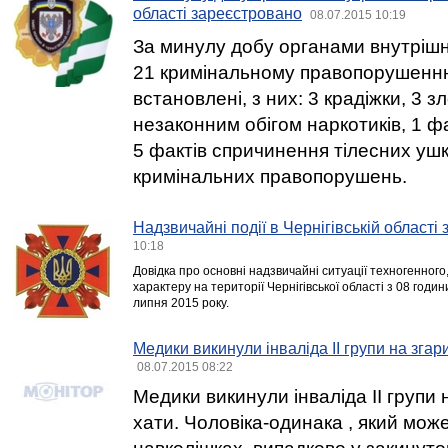
області зареєстровано
08.07.2015 10:19
За минулу добу органами внутрішні
21 кримінальному правопорушенню о
встановлені, з них: 3 крадіжки, 3 з
незаконним обігом наркотиків, 1 ф
5 фактів спричинення тілесних уш
кримінальних правопорушень.
Надзвичайні події в Чернігівській області
10:18
Довідка про основні надзвичайні ситуації техногенного
характеру на території Чернігівської області з 08 годи
липня 2015 року.
Медики викинули інваліда ІІ групи на зга
08.07.2015 08:22
Медики викинули інваліда ІІ групи
хати. Чоловіка-одинака , який мо