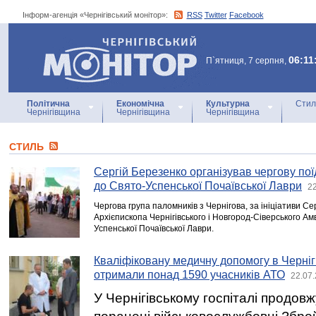
Інформ-агенція «Чернігівський монітор»:
RSS
Twitter
Facebook
Інформ-агенція
«Чернігівський монітор»
06:11
П`ятниця, 7 серпня,
Політична
Економічна
Культурна
Стил
Чернігівщина
Чернігівщина
Чернігівщина
СТИЛЬ
Сергій Березенко організував чергову поїд
до Свято-Успенської Почаївської Лаври
22
Чергова група паломників з Чернігова, за ініціативи С
Архієпископа Чернігівського і Новгород-Сіверського Ам
Успенської Почаївської Лаври.
Кваліфіковану медичну допомогу в Чернігі
отримали понад 1590 учасників АТО
22.07.
У Чернігівському госпіталі продов