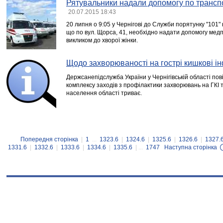
Рятувальники надали допомогу по трансп
20.07.2015 18:43
20 липня о 9:05 у Чернігові до Служби порятунку "101
що по вул. Щорса, 41, необхідно надати допомогу медп
викликом до хворої жінки.
Щодо захворюваності на гострі кишкові ін
Держсанепідслужба України у Чернігівській області по
комплексу заходів з профілактики захворювань на ГКІ
населення області триває.
Попередня сторінка
|
1
...
1323.6
|
1324.6
|
1325.6
|
1326.6
|
1327.
1331.6
|
1332.6
|
1333.6
|
1334.6
|
1335.6
| ...
1747
Наступна сторінка