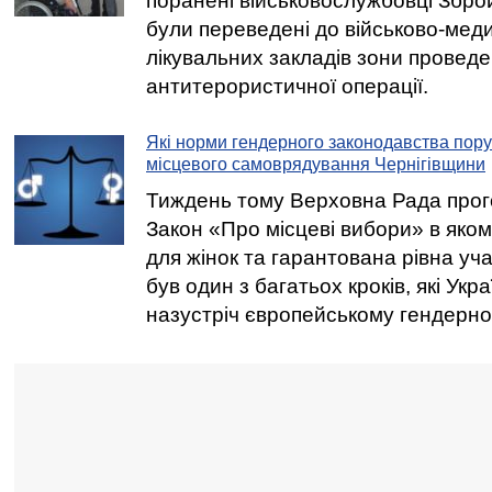
поранені військовослужбовці Зброй
були переведені до військово-меди
лікувальних закладів зони провед
антитерористичної операції.
Які норми гендерного законодавства пор
місцевого самоврядування Чернігівщини
Тиждень тому Верховна Рада про
Закон «Про місцеві вибори» в яком
для жінок та гарантована рівна уч
був один з багатьох кроків, які Укр
назустріч європейському гендерно