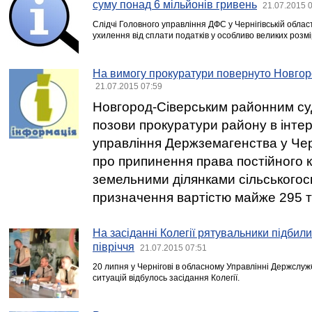
суму понад 6 мільйонів гривень
21.07.2015 
Слідчі Головного управління ДФС у Чернігівській облас
ухилення від сплати податків у особливо великих розмі
На вимогу прокуратури повернуто Новгоро
21.07.2015 07:59
Новгород-Сіверським районним с
позови прокуратури району в інте
управління Держземагенства у Черн
про припинення права постійного 
земельними ділянками сільськогос
призначення вартістю майже 295 ти
На засіданні Колегії рятувальники підбили
півріччя
21.07.2015 07:51
20 липня у Чернігові в обласному Управлінні Держслуж
ситуацій відбулось засідання Колегії.