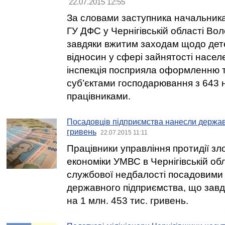
22.07.2015 12:55
За словами заступника начальника 
ГУ ДФС у Чернігівській області В
завдяки вжитим заходам щодо детен
відносин у сфері зайнятості населе
інспекція посприяла оформленню 
суб’єктами господарювання з 643
працівниками.
Посадовців підприємства нанесли державі
гривень
22.07.2015 11:11
Працівники управління протидії зл
економіки УМВС в Чернігівській об
службової недбалості посадовими
державного підприємства, що завд
на 1 млн. 453 тис. гривень.