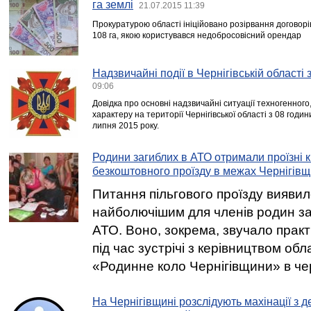
га землі
21.07.2015 11:39
Прокуратурою області ініційовано розірвання договор
108 га, якою користувався недобросовісний орендар
Надзвичайні події в Чернігівській області
09:06
Довідка про основні надзвичайні ситуації техногенного
характеру на території Чернігівської області з 08 годи
липня 2015 року.
Родини загиблих в АТО отримали проїзні 
безкоштовного проїзду в межах Чернігів
Питання пільгового проїзду виявил
найболючішим для членів родин за
АТО. Воно, зокрема, звучало практи
під час зустрічі з керівництвом обла
«Родинне коло Чернігівщини» в чер
На Чернігівщині розслідують махінації з