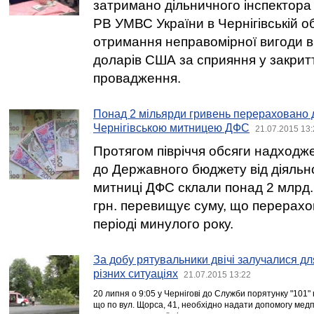
затримано дільничного інспектора
РВ УМВС України в Чернігівській об
отримання неправомірної вигоди в 
доларів США за сприяння у закрит
провадження.
Понад 2 мільярди гривень перераховано 
Чернігівською митницею ДФС
21.07.2015 13:
Протягом півріччя обсяги надходж
до Державного бюджету від діяльно
митниці ДФС склали понад 2 млрд. 
грн. перевищує суму, що перерахо
періоді минулого року.
За добу рятувальники двічі залучалися д
різних ситуаціях
21.07.2015 13:22
20 липня о 9:05 у Чернігові до Служби порятунку "101
що по вул. Щорса, 41, необхідно надати допомогу медп