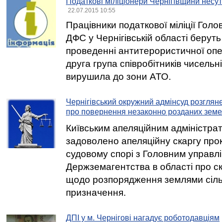
Податкові міліціонери Чернігівщини несут
22.07.2015 10:55
Працівники податкової міліції Голо
ДФС у Чернігівській області беруть
проведенні антитерористичної опе
друга група співробітників чисельн
вирушила до зони АТО.
Чернігівський окружний адмінсуд розгляне
про повернення незаконно розданих земе
Київським апеляційним адміністра
задоволено апеляційну скаргу прок
судовому спорі з Головним управл
Держземагентства в області про с
щодо розпорядження землями сіль
призначення.
ДПІ у м. Чернігові нагадує роботодавціям