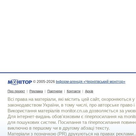
© 2005-2026
Інформ-агенція «Чернігівський монітор»
Про проект
|
Реклама
|
Партнери
|
Контакти
|
Архів
Всі права на матеріали, які містить цей сайт, охороняються у 
законодавством України, в тому числі, про авторське право і 
Використання матерiалiв monitor.cn.ua дозволяється за умов
Для iнтернет-видань обов'язковим є гiперпосилання на monito
для пошукових систем. Посилання та гіперпосилання повинні
виключно в першому чи в другому абзаці тексту.
Матеріали з позначкою (PR) друкуються на правах реклами..