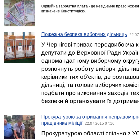
Офіційна заробітна плата - це невід’ємне право кожно
визначене Конституцією.
Пожежна безпека виборчих дільниць
22.07
У Чернігові триває передвиборча к
депутати до Верховної Ради Украї
одномандатному виборчому округу
розпочнуть роботу виборчі дільниці.
керівники тих об’єктів, де розташо
дільниці, та голови виборчих коміс
подбати про виконання заходів тех
безпеки й організувати їх дотрима
Прокуратурою за отримання неправомірно
працівника міліції
22.07.2015 07:16
Прокуратурою області спільно з У