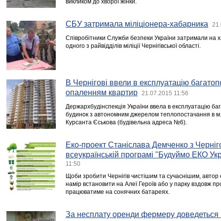
викликом до хворої жінки.
СБУ затримала міліціонера-хабарника
21.
Співробітники Служби безпеки України затримали на х
одного з райвідділів міліції Чернігівської області.
В Чернігові ввели в експлуатацію багато
опаленням квартир
21.07.2015 11:56
Держархбудінспекція України ввела в експлуатацію б
будинок з автономним джерелом теплопостачання в м. Ч
Курсанта Єськова (будівельна адреса №6).
Еко-проект Станіслава Демченко з Черніг
всеукраїнській програмі "Будуймо ЕКО Укр
11:50
Щоби зробити Чернігів чистішим та сучаснішим, автор 
намір встановити на Алеї Героїв або у парку вздовж пр
працюватиме на сонячних батареях.
За несплату оренди фермеру доведеться 