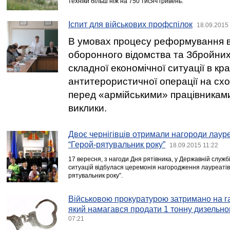
техніки більш ніж на 750 тисяч гривень.
Іспит для військових профспілок
18.09.2015
В умовах процесу реформування в
оборонного відомства та Збройних
складної економічної ситуації в кр
антитерористичної операції на сх
перед «армійськими» працівникам
виклики.
Двоє чернігівців отримали нагороди лауреа
“Герой-рятувальник року”
18.09.2015 11:22
17 вересня, з нагоди Дня рятівника, у Державній служб
ситуацій відбулася церемонія нагородження лауреатів В
рятувальник року”.
Військовою прокуратурою затримано на 
який намагався продати 1 тонну дизельно
07:21