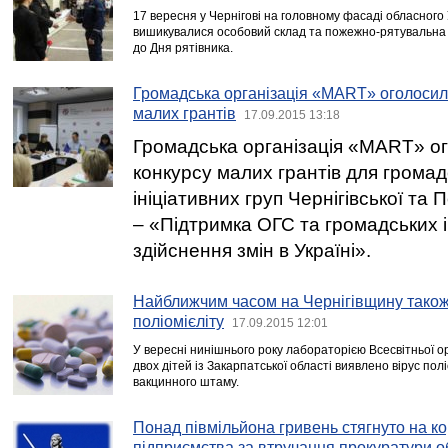
17 вересня у Чернігові на головному фасаді обласного
вишикувалися особовий склад та пожежно-рятувальна т
до Дня рятівника.
Громадська організація «MART» оголосил
малих грантів
17.09.2015 13:18
Громадська організація «MART» о
конкурсу малих грантів для громад
ініціативних груп Чернігівської та
– «Підтримка ОГС та громадських і
здійснення змін в Україні».
Найближчим часом на Чернігівщину також
поліомієліту
17.09.2015 12:01
У вересні нинішнього року лабораторією Всесвітньої ор
двох дітей із Закарпатської області виявлено вірус полі
вакцинного штаму.
Понад півмільйона гривень стягнуто на к
підприємства за втручання прокуратури о