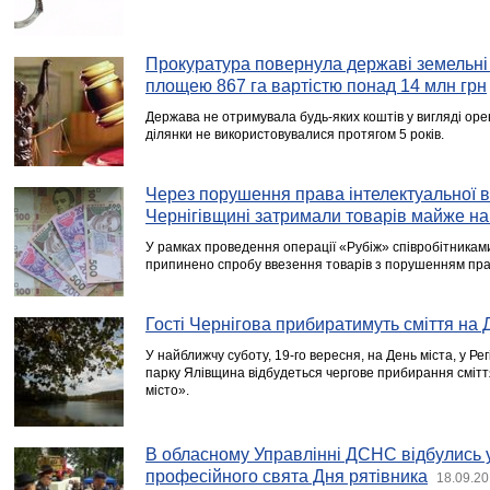
Прокуратура повернула державі земельні
площею 867 га вартістю понад 14 млн грн
Держава не отримувала будь-яких коштів у вигляді орен
ділянки не використовувалися протягом 5 років.
Через порушення права інтелектуальної в
Чернігівщині затримали товарів майже на 
У рамках проведення операції «Рубіж» співробітниками
припинено спробу ввезення товарів з порушенням прав
Гості Чернігова прибиратимуть сміття на 
У найближчу суботу, 19-го вересня, на День міста, у 
парку Ялівщина відбудеться чергове прибирання смітт
місто».
В обласному Управлінні ДСНС відбулись у
професійного свята Дня рятівника
18.09.20