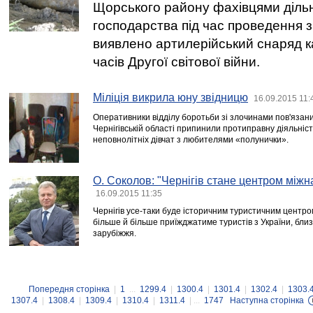
Щорського району фахівцями дільн
господарства під час проведення з
виявлено артилерійський снаряд 
часів Другої світової війни.
Міліція викрила юну звідницю
16.09.2015 11:
Оперативники відділу боротьби зі злочинами пов'язан
Чернігівській області припинили протиправну діяльність
неповнолітніх дівчат з любителями «полунички».
О. Соколов: "Чернігів стане центром між
16.09.2015 11:35
Чернігів усе-таки буде історичним туристичним центром
більше й більше приїжджатиме туристів з України, близ
зарубіжжя.
Попередня сторінка
|
1
...
1299.4
|
1300.4
|
1301.4
|
1302.4
|
1303.
1307.4
|
1308.4
|
1309.4
|
1310.4
|
1311.4
| ...
1747
Наступна сторінка