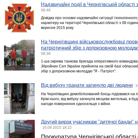
Надзвичайні події в Чернігівській області
08:48
Довідка про основні надзвичайні ситуації техногенного
характеру на території Чернігівської області з 08 годи
вересня 2015 року
На Чернігівщині військовослужбовці пров
патріотичний збір з допризовною молоддю 
08:38
1-ша окрема танкова бригада оперативного командуван
Збройних Сил України прийняла на своїй базі обласни
збір з допризовною молоддю "Я - Патріот".
Від вибуху гранати загинуло дві людини
1
На Чернігівщині демобілізований боєць підірвався на п
Крім нього, від вибуху загинула місцева жителька, в буд
нагоди повернення односельця з війни.
Другий вирок учасникам "дитячої банди" 
16.09.2015 18:22
Прокуратура Чернігівської області