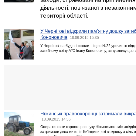
діяльності, пов'язаної з незаконн
території області.
У Чернігові відкрили пам’ятну дошку заги
Кононовича
18.09.2015 15:35
У Чернігові на будівлі школи–ліцею №22 урочисто від
загиблому воїну АТО Івану Кононовичу, випускнику цьог
Ніжинські правоохоронці затримали викра
18.09.2015 14:36
Оперативники карного розшуку Ніжинського міськвідділ
затримали двох жителів Київщини, які в одному з сіль