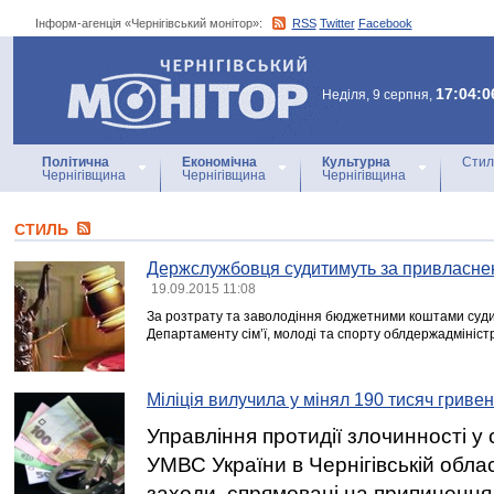
Інформ-агенція «Чернігівський монітор»:
RSS
Twitter
Facebook
Інформ-агенція
«Чернігівський монітор»
17:04:0
Неділя, 9 серпня,
Політична
Економічна
Культурна
Стил
Чернігівщина
Чернігівщина
Чернігівщина
СТИЛЬ
Держслужбовця судитимуть за привласне
19.09.2015 11:08
За розтрату та заволодіння бюджетними коштами суд
Департаменту сім’ї, молоді та спорту облдержадміністр
Міліція вилучила у мінял 190 тисяч гриве
Управління протидії злочинності у
УМВС України в Чернігівській обла
заходи, спрямовані на припинення