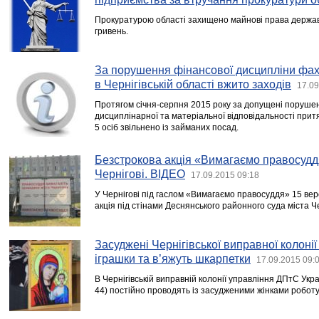
Прокуратурою області захищено майнові права держав
гривень.
За порушення фінансової дисципліни фах
в Чернігівській області вжито заходів
17.09
Протягом січня-серпня 2015 року за допущені порушен
дисциплінарної та матеріальної відповідальності притя
5 осіб звільнено із займаних посад.
Безстрокова акція «Вимагаємо правосудд
Чернігові. ВІДЕО
17.09.2015 09:18
У Чернігові під гаслом «Вимагаємо правосуддя» 15 ве
акція під стінами Деснянського районного суда міста Ч
Засуджені Чернігівської виправної колоні
іграшки та в’яжуть шкарпетки
17.09.2015 09:
В Чернігівській виправній колонії управління ДПтС Укра
44) постійно проводять із засудженими жінками роботу 