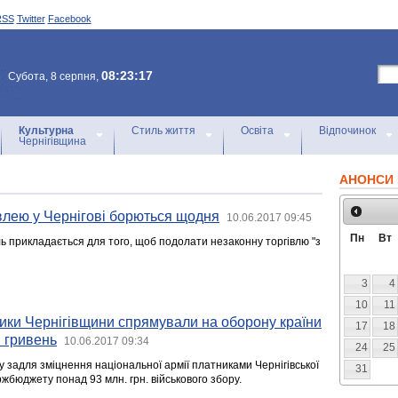
RSS
Twitter
Facebook
08:23:17
Субота, 8 серпня,
Культурна
Стиль життя
Освіта
Відпочинок
Чернігівщина
АНОНСИ 
івлею у Чернігові борються щодня
10.06.2017 09:45
Пн
Вт
ль прикладається для того, щоб подолати незаконну торгівлю "з
3
4
10
11
ники Чернігівщини спрямували на оборону країни
17
18
 гривень
10.06.2017 09:34
24
25
у задля зміцнення національної армії платниками Чернігівської
31
жбюджету понад 93 млн. грн. військового збору.