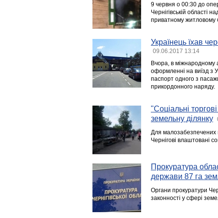
9 червня о 00:30 до оп
Чернігівській області 
приватному житловому б
Українець їхав че
09.06.2017 13:14
Вчора, в міжнародному 
оформленні на виїзд з 
паспорт одного з пасажи
прикордонного наряду.
"Соціальні торгов
земельну ділянку
Для малозабезпечених в
Чернігові влаштовані со
Прокуратура облас
держави 87 га земл
Органи прокуратури Че
законності у сфері земе