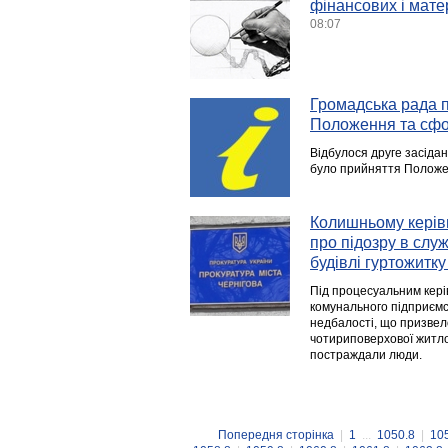
фінансових і мате
08:07
Громадська рада п
Положення та сфо
Відбулося друге засіда
було прийняття Положен
Колишньому керів
про підозру в слу
будівлі гуртожитку
Під процесуальним кері
комунального підприємс
недбалості, що призвел
чотириповерхової житлов
постраждали люди.
Попередня сторінка
|
1
...
1050.8
|
10