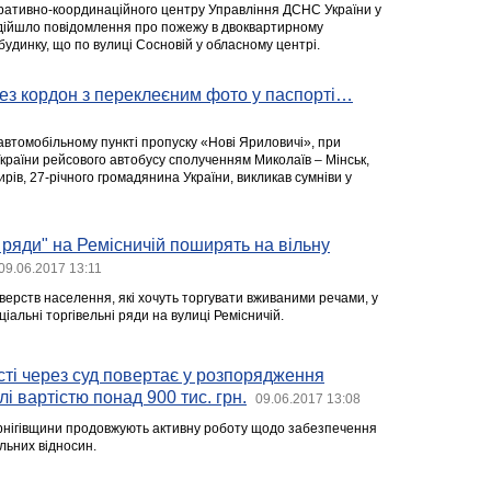
еративно-координаційного центру Управління ДСНС України у
надійшло повідомлення про пожежу в двоквартирному
удинку, що по вулиці Сосновій у обласному центрі.
рез кордон з переклеєним фото у паспорті…
автомобільному пункті пропуску «Нові Яриловичі», при
України рейсового автобусу сполученням Миколаїв – Мінськ,
рів, 27-річного громадянина України, викликав сумніви у
і ряди" на Ремісничій поширять на вільну
09.06.2017 13:11
ерств населення, які хочуть торгувати вживаними речами, у
ціальні торгівельні ряди на вулиці Ремісничій.
ті через суд повертає у розпорядження
і вартістю понад 900 тис. грн.
09.06.2017 13:08
рнігівщини продовжують активну роботу щодо забезпечення
льних відносин.