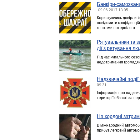
Банкіри-самозванц
09.06.2017 13:05
Користуючись довірливі
повідомити конфіденційн
коштами потерпілого.
Рятувальники та з
дії з рятування лю
Під час купального сезо
недотримання громадян
Надзвичайні події 
09:31
Інформація про надзвича
території області за пер
На кордоні затри
В міжнародний автомобіл
прибув легковий автомо