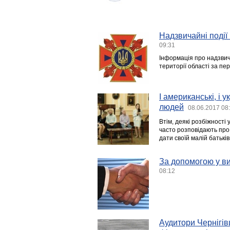
Надзвичайні події 
09:31
Інформація про надзвича
території області за пер
І американські, і 
людей
08.06.2017 08
Втім, деякі розбіжності 
часто розповідають про 
дати своїй малій батькі
За допомогою у ви
08:12
Аудитори Чернігів