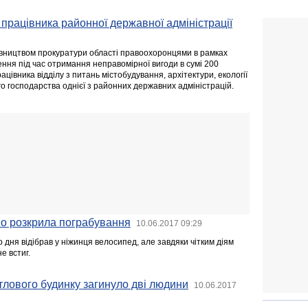
 працівника районної державної адміністрації
вництвом прокуратури області правоохоронцями в рамках
ння під час отримання неправомірної вигоди в сумі 200
цівника відділу з питань містобудування, архітектури, екології
о господарства однієї з районних державних адміністрацій.
но розкрила пограбування
10.06.2017 09:29
 дня відібрав у ніжинця велосипед, але завдяки чітким діям
е встиг.
тлового будинку загинуло дві людини
10.06.2017