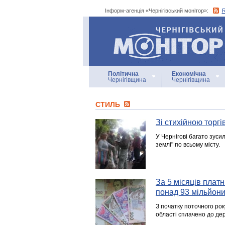
Інформ-агенція «Чернігівський монітор»:
Інформ-агенція
«Чернігівський монітор»
Політична
Економічна
Чернігівщина
Чернігівщина
СТИЛЬ
Зі стихійною торг
У Чернігові багато зуси
землі" по всьому місту.
За 5 місяців плат
понад 93 мільйони
З початку поточного рок
області сплачено до дер