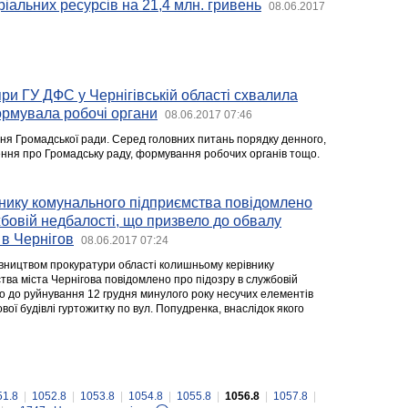
ріальних ресурсів на 21,4 млн. гривень
08.06.2017
ри ГУ ДФС у Чернігівській області схвалила
рмувала робочі органи
08.06.2017 07:46
ння Громадської ради. Серед головних питань порядку денного,
ня про Громадську раду, формування робочих органів тощо.
нику комунального підприємства повідомлено
жбовій недбалості, що призвело до обвалу
 в Чернігов
08.06.2017 07:24
вництвом прокуратури області колишньому керівнику
тва міста Чернігова повідомлено про підозру в службовій
о до руйнування 12 грудня минулого року несучих елементів
ої будівлі гуртожитку по вул. Попудренка, внаслідок якого
51.8
|
1052.8
|
1053.8
|
1054.8
|
1055.8
|
1056.8
|
1057.8
|