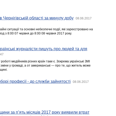
в Чернігівській області за минулу добу
08.06.2017
йні ситуації та основні небезпечні події, які зареєстровано на
іод з 8:00 07 червня до 8:00 08 червня 2017 року.
українські журналісти пишуть про людей та для
:47
у роботі медійників різних країн таки є. Зокрема українські ЗМІ
зміни у громаді, а от американські — про те, що житель може
вщині.
борі професії - до служби зайнятості
08.06.2017
щини за п’ять місяців 2017 року виявили втрат