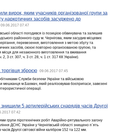
или вирок, яким учасників організованої групи за
ігу наркотичних засобів засуджено до
09.06.2017 07:47
вської області погодився із позицією обвинувача та залишив
дського районного суду м. Чернігова, яким засудив місцевих
берігання, перевезення, виготовлення з метою збуту та
чних засобів, скоєні повторно організованою групою, та
я місця для незаконного виготовлення та вживання
 2, 3 ст. 307, ч. 3 ст. 28, ч. 1 ст. 317 КК України).
 торгівця зброєю
09.06.2017 07:45
робітниками Служби безпеки України та військовою
 мешканця м.Бахмач, який реалізовував боєприпаси, завезені
итерористичної операції.
знищили 5 артилерійських снарядів часів Другої
6.2017 07:42
ями групи піротехнічних робіт Аварійно-рятувального загону
іння ДСНС України у Чернігівській області знищено п`ять
часів Другої світової війни калібром 152 та 122 мм.