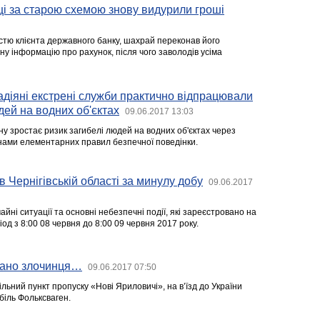
і за старою схемою знову видурили гроші
стю клієнта державного банку, шахрай переконав його
у інформацію про рахунок, після чого заволодів усіма
адіяні екстрені служби практично відпрацювали
дей на водних об'єктах
09.06.2017 13:03
ну зростає ризик загибелі людей на водних об'єктах через
ами елементарних правил безпечної поведінки.
в Чернігівській області за минулу добу
09.06.2017
йні ситуації та основні небезпечні події, які зареєстровано на
іод з 8:00 08 червня до 8:00 09 червня 2017 року.
мано злочинця…
09.06.2017 07:50
ьний пункт пропуску «Нові Яриловичі», на в’їзд до України
біль Фольксваген.