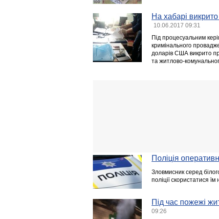
На хабарі викрито
10.06.2017 09:31
Під процесуальним кері
кримінального провадже
доларів США викрито пра
та житлово-комунальног
Поліція оператив
Зловмисник серед білого
поліції скористатися їм н
Під час пожежі жи
09:26