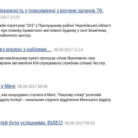
ережність у поводженні з вогнем загинув 76-
.2017 12:23
жби порятунку "101" у Прилуцькому районі Чернігівської області
про пожежу приватного житлового будинку у селі Знам’янка,
 районного центру.
рез кордон з набоями…
08.06.2017 11:14
автомобільному пункті пропуску «Нові Яриловичі» при
України автомобіля KIA спрацювала службова собака Честер.
 у Мені
08.06.2017 09:38
, яка нещодавно сталася в Мені, “Нашому слову” розповів
дділу поліції – начальник слідчого відділення Менського відділу
ітей бути успішними. ВІДЕО
08.06.2017 09:33