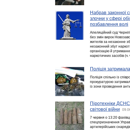
Набрав законної с
злочни у сфері об
позбавлення волі
Апеляційний суд Чернігі
без змін вирок Новозаво
жителів за незаконне з
незаконний збут наркоти
організацію й утриманн
наркотичних засобів (ч. ч.
Поліція затримала
Поліція спільно із спів
прокуратурою затримали
із зони проведення ант
Піротехніки ДСНС 
світової війни
09.0
7 червня о 13:20 фахівц
спецпризначення Управл
артилерійських снарядів 