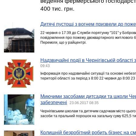
ведення фермерського господарст
400 тис. грн.
Дитячі пустощі з вогнем призвели до поже
22 червня о 17:39 до Служби порятунку "101" у Бобро
повідомлення про пожежу двоквартирного житлового бу
Перемоги, що у райцентрі.
Надзвичайні події в Чернігівській області
09:43
Інформація про надзвичайні ситуації та основні небезп
території області за період з 8:00 22 червня до 8:00 23
Миючими засобами дитсадки та школи Черн
забезпечені
23.06.2017 08:35
Чернігівським школам та дитячим садочкам місто цього 
засоби та пральний порошок на загальну суму 625,5 тис.
Колишній безробітний робить бізнес на смі