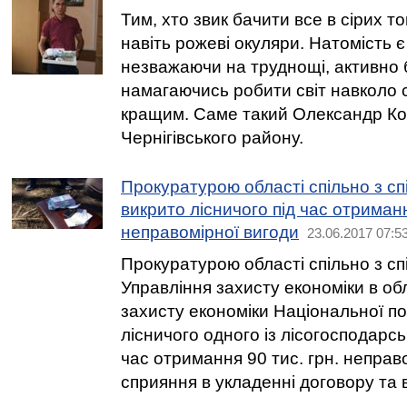
Тим, хто звик бачити все в сірих т
навіть рожеві окуляри. Натомість є 
незважаючи на труднощі, активно 
намагаючись робити світ навколо 
кращим. Саме такий Олександр Кол
Чернігівського району.
Прокуратурою області спільно з спі
викрито лісничого під час отриманн
неправомірної вигоди
23.06.2017 07:5
Прокуратурою області спільно з сп
Управління захисту економіки в о
захисту економіки Національної пол
лісничого одного із лісогосподарсь
час отримання 90 тис. грн. неправ
сприяння в укладенні договору та в