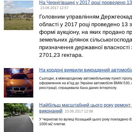
На Чернігівщині у 2017 році проведено 13
23.06.2017 12:57
Головним управлінням Держгеокада
області у 2017 році проведено 13 
формі аукціону, на яких продано п
земельних ділянок сільськогоспод
призначення державної власності
2701,23 гектара.
На кордоні виявили викрадений автомобі
Сьогодні, в міжнародному автомобільному пункті пропу
оформлення на в’їзд до України автомобіля BMW-530, 
реєстрації, спрацювала база даних Інтерполу.
Найбільш масштабний цього року ремонт 
виконаний
23.06.2017 12:08
У Чернігові по вулиці Козацькій цього року покладено 
1000 м2 плитки.