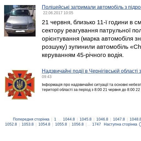
Поліцейські затримали автомобіль з під
22.06.2017 10:05
21 червня, близько 11-ї години в см
сектору реагування патрульної полі
орієнтування (марка автомобіля з
розшуку) зупинили автомобіль «Che
керуванням 45-річного водія.
Надзвичайні події в Чернігівській області
09:43
Інформація про надзвичайні ситуації та основні небезп
території області за період з 8:00 21 червня до 8:00 22
Попередня сторінка
|
1
...
1044.8
|
1045.8
|
1046.8
|
1047.8
|
1048.
1052.8
|
1053.8
|
1054.8
|
1055.8
|
1056.8
| ...
1747
Наступна сторінка