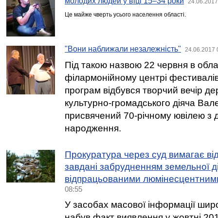
молодих людей у віці 15–34 роки
24.06.2017
Це майже чверть усього населення області.
"Вони наближали незалежність"
24.06.2017 
Під такою назвою 22 червня в обл
філармонійному центрі фестивалів
програм відбувся творчий вечір де
культурно-громадського діяча Вал
присвячений 70-річному ювілею з 
народження.
Прокуратура через суд вимагає ві
завдані забрудненням земельної д
відпрацьованими люмінесцентним
08:55
У засобах масової інформації шир
набув факт виявлення у жовтні 201