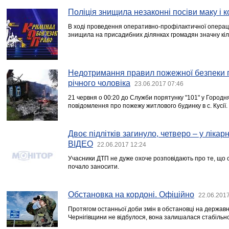
Поліція знищила незаконні посіви маку і 
В ході проведення оперативно-профілактичної операці
знищила на присадибних ділянках громадян значну кіл
Недотримання правил пожежної безпеки п
річного чоловіка
23.06.2017 07:46
21 червня о 00:20 до Служби порятунку "101" у Город
повідомлення про пожежу житлового будинку в с. Кусії.
Двоє підлітків загинуло, четверо – у лікар
ВІДЕО
22.06.2017 12:24
Учасники ДТП не дуже охоче розповідають про те, що 
почало заносити.
Обстановка на кордоні. Офіційно
22.06.2017
Протягом останньої доби змін в обстановці на державн
Чернігівщини не відбулося, вона залишалася стабільн