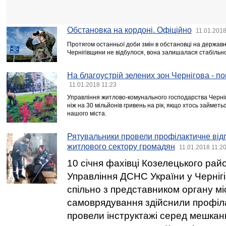
Обстановка на кордоні. Офіційно
11.01.2018
Протягом останньої доби змін в обстановці на державн
Чернігівщини не відбулося, вона залишалася стабільн
На благоустрій зелених зон Чернігова - п
11.01.2018 11:23
Управління житлово-комунального господарства Черні
ніж на 30 мільйонів гривень на рік, якщо хтось займет
нашого міста.
Рятувальники провели профілактичне ві
житлового сектору громадян
11.01.2018 11:2
10 січня фахівці Козелецького райо
Управління ДСНС України у Чернігі
спільно з представником органу м
самоврядування здійснили профіл
провели інструктажі серед мешкан