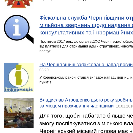
Фіскальна служба Чернігівщини о
мільйона звернень щодо надання 
консультативних та інформаційних
Протягом 2017 року до органів ДФС Чернігівської облас
від платників для отримання адміністративних, консу
послуг.
На Чернігівщині зафіксовано напад вовчи
08:20
У Коропському районі стався випадок нападу вовчиці н
пунктів.
Владислав Атрошенко цього року зробить з
за місцем проживання частішими
10.01.201
Для того, щоби набагато більше че
змогу поспілкуватися з міською вл
Чернігівський міський голова має 