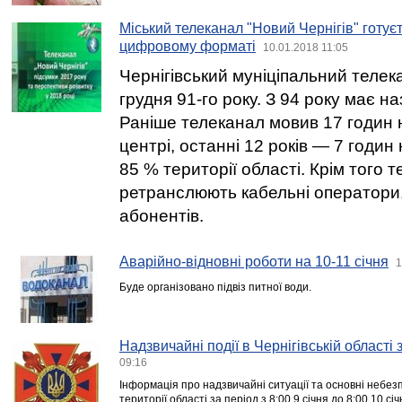
Міський телеканал "Новий Чернігів" готує
цифровому форматі
10.01.2018 11:05
Чернігівський муніціпальний телека
грудня 91-го року. З 94 року має на
Раніше телеканал мовив 17 годин 
центрі, останні 12 років — 7 годин 
85 % території області. Крім того 
ретранслюють кабельні оператори,
абонентів.
Аварійно-відновні роботи на 10-11 січня
1
Буде організовано підвіз питної води.
Надзвичайні події в Чернігівській області
09:16
Інформація про надзвичайні ситуації та основні небезп
території області за період з 8:00 9 січня до 8:00 10 сі