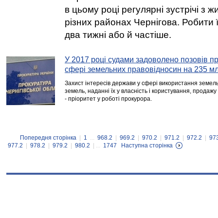
в цьому році регулярні зустрічі з ж
різних районах Чернігова. Робити ї
два тижні або й частіше.
У 2017 році судами задоволено позовів п
сфері земельних правовідносин на 235 млн
Захист інтересів держави у сфері використання земель
земель, наданні їх у власність і користування, продажу
- пріоритет у роботі прокурора.
Попередня сторінка
|
1
...
968.2
|
969.2
|
970.2
|
971.2
|
972.2
|
97
977.2
|
978.2
|
979.2
|
980.2
| ...
1747
Наступна сторінка