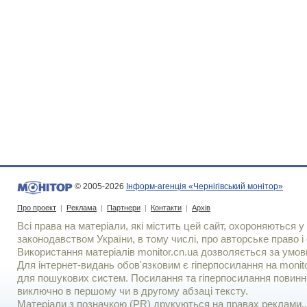
© 2005-2026
Інформ-агенція «Чернігівський монітор»
Про проект
|
Реклама
|
Партнери
|
Контакти
|
Архів
Всі права на матеріали, які містить цей сайт, охороняються у 
законодавством України, в тому числі, про авторське право і 
Використання матерiалiв monitor.cn.ua дозволяється за умов
Для iнтернет-видань обов'язковим є гiперпосилання на monito
для пошукових систем. Посилання та гіперпосилання повинні
виключно в першому чи в другому абзаці тексту.
Матеріали з позначкою (PR) друкуються на правах реклами..