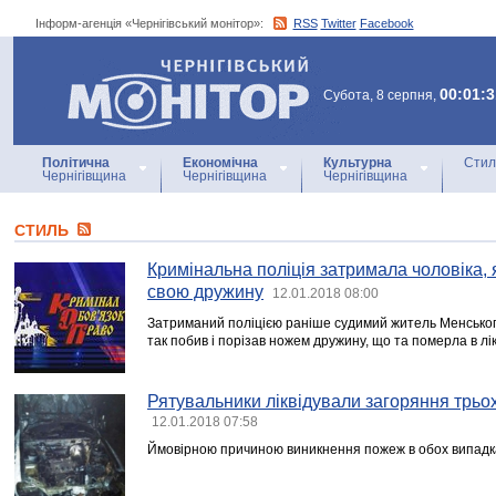
Інформ-агенція «Чернігівський монітор»:
RSS
Twitter
Facebook
Інформ-агенція
«Чернігівський монітор»
00:01:3
Субота, 8 серпня,
Політична
Економічна
Культурна
Стил
Чернігівщина
Чернігівщина
Чернігівщина
СТИЛЬ
Кримінальна поліція затримала чоловіка, 
свою дружину
12.01.2018 08:00
Затриманий поліцією раніше судимий житель Менського
так побив і порізав ножем дружину, що та померла в лік
Рятувальники ліквідували загоряння трьо
12.01.2018 07:58
Ймовірною причиною виникнення пожеж в обох випадка