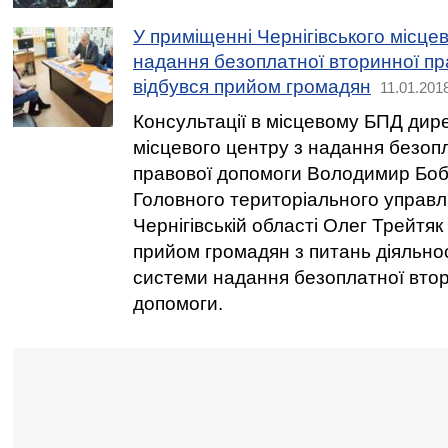
У приміщенні Чернігівського місце
надання безоплатної вторинної пр
відбувся прийом громадян
11.01.201
Консультації в місцевому БПД дире
місцевого центру з надання безоп
правової допомоги Володимир Боб
Головного територіального управлі
Чернігівській області Олег Трейтяк
прийом громадян з питань діяльност
системи надання безоплатної втор
допомоги.