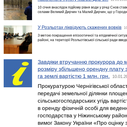
10 січня внаслідок підйому рівня води у річці Снов ста
селами Великий Дирчин та Малий Дирчин, що у Городн
У Розльотах ліквідують скажених вовків
1
З метою покращення епізоотичної та епідемічної ситуац
районі, на території Розльотівської сільської ради вв
Завдяки втручанню прокурора до 
розміру збільшено орендну плату 
га землі вартістю 1 млн. грн.
10.01.2
Прокуратурою Чернігівської облас
передачі земельної ділянки площе
сільськогосподарських угідь вартіс
в оренду фізичній особі для веде
господарства у Ніжинському райо
вимог Закону України «Про оцінку 