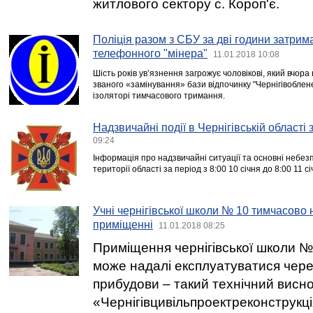
житлового сектору с. Короп'є.
Поліція разом з СБУ за дві години затрим
телефонного "мінера"
11.01.2018 10:08
Шість років ув’язнення загрожує чоловікові, який вчор
званого «замінування» бази відпочинку "Чернігівоблен
ізоляторі тимчасового тримання.
Надзвичайні події в Чернігівській області
09:24
Інформація про надзвичайні ситуації та основні небезп
території області за період з 8:00 10 січня до 8:00 11 с
Учні чернігівської школи № 10 тимчасово
приміщенні
11.01.2018 08:25
Приміщення чернігівської школи №
може надалі експлуатуватися чере
прибудови – такий технічний висн
«Чернігівцивільпроектреконструкці