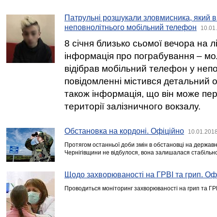
Патрульні розшукали зловмисника, який в
неповнолітнього мобільний телефон
10.01
8 січня близько сьомої вечора на 
інформація про пограбування – мо
відібрав мобільний телефон у непо
повідомленні містився детальний 
також інформація, що він може пе
території залізничного вокзалу.
Обстановка на кордоні. Офіційно
10.01.2018
Протягом останньої доби змін в обстановці на державн
Чернігівщини не відбулося, вона залишалася стабільн
Щодо захворюваності на ГРВІ та грип. Оф
Проводиться моніторинг захворюваності на грип та ГРВ