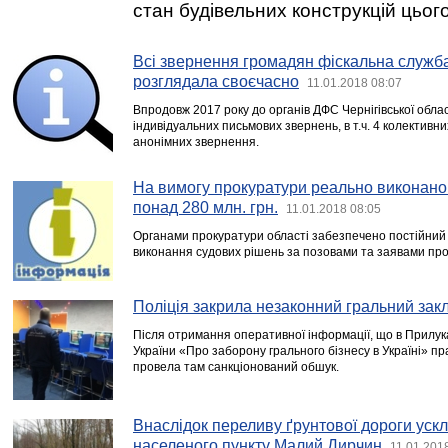
стан будівельних конструкцій цьог
Всі звернення громадян фіскальна служб
розглядала своєчасно
11.01.2018 08:07
Впродовж 2017 року до органів ДФС Чернігівської обла
індивідуальних письмових звернень, в т.ч. 4 колективни
анонімних звернення.
На вимогу прокуратури реально виконано
понад 280 млн. грн.
11.01.2018 08:05
Органами прокуратури області забезпечено постійний
виконання судових рішень за позовами та заявами про
Поліція закрила незаконний гральний зак
Після отримання оперативної інформації, що в Прилук
України «Про заборону грального бізнесу в Україні» пр
провела там санкціонований обшук.
Внаслідок переливу ґрунтової дороги уск
населеного пункту Малий Дирчин
11.01.201