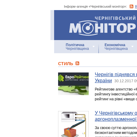
Інформ-агенція «Чернігівський монітор»:
Інформ-агенція
«Чернігівський монітор»
Політична
Економічна
Чернігівщина
Чернігівщина
СТИЛЬ
Чернігів піднявся 
України
30.12.2017 0
Рейтингове агентство «
рейтингу інвестиційної е
рейтинг на рівні «вище 
У Чернігівському 
аргоноплазменної 
За своєю суттю аргоноп
безконтактним методом 