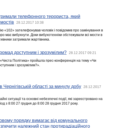
тримали телефонного терориста, який
 мостів
28.12.2017 10:38
нію «102» зателефонував чоловік і повідомив про замінування в
коро має вибухнути. Доки вибухотехніки обстежували всі мости в
ративники затримали жартівника.
ромад доступним і зрозумілим?
28.12.2017 09:21
і «Чиста Політика» пройшла прес-конференція на тему «Чи
ступним і зрозумілим?».
в Чернігівській області за минулу добу
28.12.2017
йні ситуації та основні небезпечні події, які зареєстровано на
іод з 8:00 27 грудня до 8:00 28 грудня 2017 року.
овому порядку вимагає від комунального
зпечити належний стан протирадіаційного