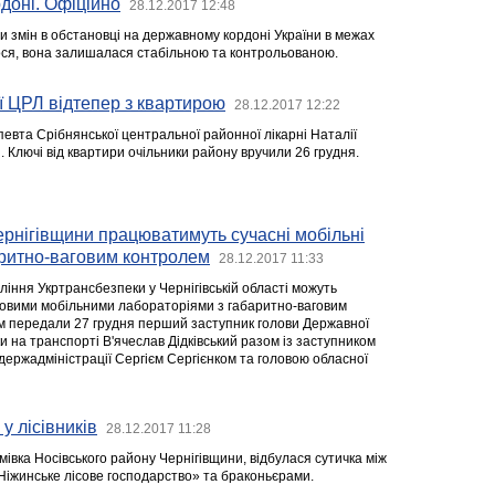
доні. Офіційно
28.12.2017 12:48
и змін в обстановці на державному кордоні України в межах
ося, вона залишалася стабільною та контрольованою.
ї ЦРЛ відтепер з квартирою
28.12.2017 12:22
евта Срібнянської центральної районної лікарні Наталії
 Ключі від квартири очільники району вручили 26 грудня.
рнігівщини працюватимуть сучасні мобільні
аритно-ваговим контролем
28.12.2017 11:33
іння Укртрансбезпеки у Чернігівській області можуть
новими мобільними лабораторіями з габаритно-ваговим
їм передали 27 грудня перший заступник голови Державної
и на транспорті В'ячеслав Дідківський разом із заступником
лдержадміністрації Сергієм Сергієнком та головою обласної
у лісівників
28.12.2017 11:28
амівка Носівського району Чернігівщини, відбулася сутичка між
іжинське лісове господарство» та браконьєрами.