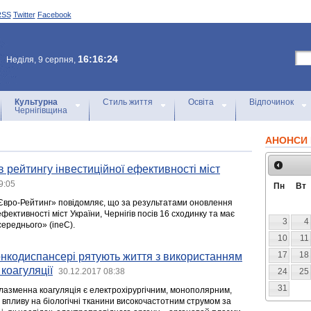
RSS
Twitter
Facebook
16:16:24
Неділя, 9 серпня,
Культурна
Стиль життя
Освіта
Відпочинок
Чернігівщина
АНОНСИ 
в рейтингу інвестиційної ефективності міст
9:05
Пн
Вт
Євро-Рейтинг» повідомляє, що за результатами оновлення
фективності міст України, Чернігів посів 16 сходинку та має
3
4
середнього» (ineС).
10
11
17
18
онкодиспансері рятують життя з використанням
коагуляції
30.12.2017 08:38
24
25
31
лазменна коагуляція є електрохірургічним, монополярним,
впливу на біологічні тканини високочастотним струмом за