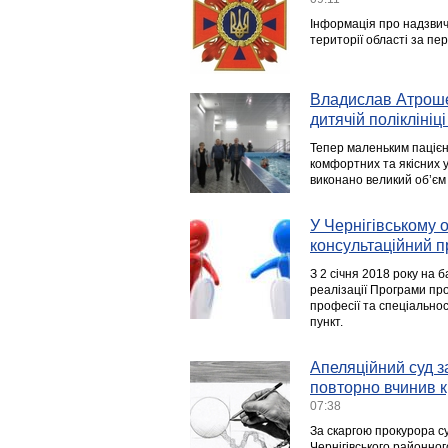
Інформація про надзвича
території області за пер
Владислав Атроше
дитячій поліклініц
Тепер маленьким пацієнта
комфортних та якісних у
виконано великий об’єм 
У Чернігівському 
консультаційний п
З 2 січня 2018 року на 
реалізації Програми про
професії та спеціально
пункт.
Апеляційний суд з
повторно вчинив к
07:38
За скаргою прокурора су
Чернігівського районног