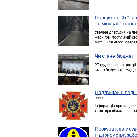
Поліція та СБУ за
"замінував" кілька
Увечері 27 грудня на лі
Чернігові мосту, який с
місті і біля нього, опе
Чи стане бюджет г
27 грудня в прес-центр
стане бюджет громад до
Надзвичайні події 
09:08
Інформація про надзвича
території області за пер
Прокуратура у суд
підприємства забе