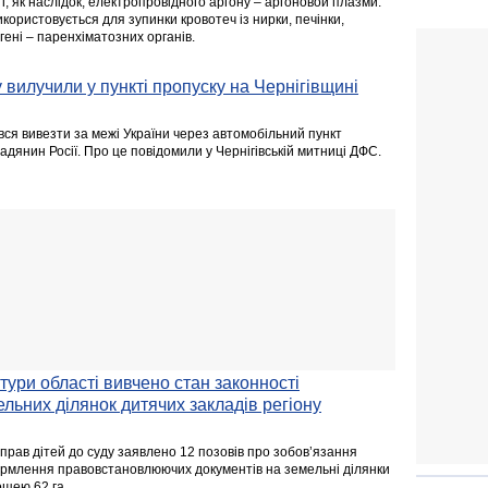
і, як наслідок, електропровідного аргону – аргоновой плазми.
ористовується для зупинки кровотеч із нирки, печінки,
гені – паренхіматозних органів.
 вилучили у пункті пропуску на Чернігівщині
вся вивезти за межі України через автомобільний пункт
адянин Росії. Про це повідомили у Чернігівській митниці ДФС.
ури області вивчено стан законності
льних ділянок дитячих закладів регіону
прав дітей до суду заявлено 12 позовів про зобов’язання
рмлення правовстановлюючих документів на земельні ділянки
ощею 62 га.