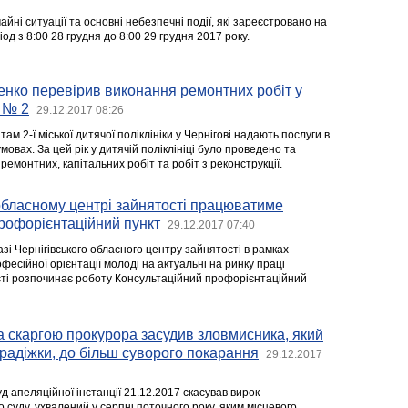
йні ситуації та основні небезпечні події, які зареєстровано на
іод з 8:00 28 грудня до 8:00 29 грудня 2017 року.
нко перевірив виконання ремонтних робіт у
і № 2
29.12.2017 08:26
м 2-ї міської дитячої поліклініки у Чернігові надають послуги в
мовах. За цей рік у дитячій поліклініці було проведено та
ремонтних, капітальних робіт та робіт з реконструкції.
обласному центрі зайнятості працюватиме
рофорієнтаційний пункт
29.12.2017 07:40
базі Чернігівського обласного центру зайнятості в рамках
фесійної орієнтації молоді на актуальні на ринку праці
сті розпочинає роботу Консультаційний профорієнтаційний
а скаргою прокурора засудив зловмисника, який
радіжки, до більш суворого покарання
29.12.2017
д апеляційної інстанції 21.12.2017 скасував вирок
о суду, ухвалений у серпні поточного року, яким місцевого