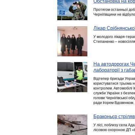
Обстановка на кор
Протягом останньої доб
Чернігівщини не відбул
Лікар Срібнянсько
У молодого лікаря-терап
Степаненко – новосілля.
На автодорогах Че
лабораторії з габ
Відтепер бригади Управл
користуватися трьома 
контролем. Автомобілі 
служби України з безпек
голови Чернігівської об
ради Ігорем Вдовенком.
Браконьєр стріляв 
У лісі, поблизу села Ад
лісовою охороною ДП «Н