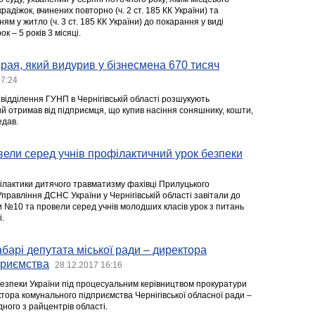
радіжок, вчинених повторно (ч. 2 ст. 185 КК України) та
ям у житло (ч. 3 ст. 185 КК України) до покарання у виді
к – 5 років 3 місяці.
рая, який видурив у бізнесмена 670 тисяч
07:24
 відділення ГУНП в Чернігівській області розшукують
й отримав від підприємця, що купив насіння соняшнику, кошти,
едав.
ели серед учнів профілактичний урок безпеки
ілактики дитячого травматизму фахівці Прилуцького
Управління ДСНС України у Чернігівській області завітали до
и №10 та провели серед учнів молодших класів урок з питань
.
барі депутата міської ради – директора
приємства
28.12.2017 16:16
езпеки України під процесуальним керівництвом прокуратури
тора комунального підприємства Чернігівської обласної ради ‒
дного з райцентрів області.