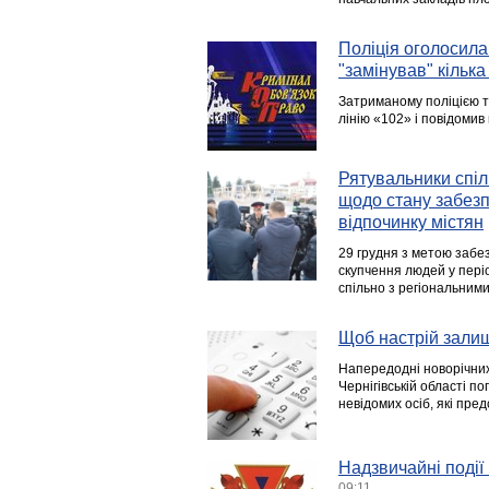
Поліція оголосила
"замінував" кілька
Затриманому поліцією т
лінію «102» і повідомив
Рятувальники спіл
щодо стану забез
відпочинку містян
29 грудня з метою забе
скупчення людей у пері
спільно з регіональним
Щоб настрій зали
Напередодні новорічних
Чернігівській області п
невідомих осіб, які пре
Надзвичайні події 
09:11