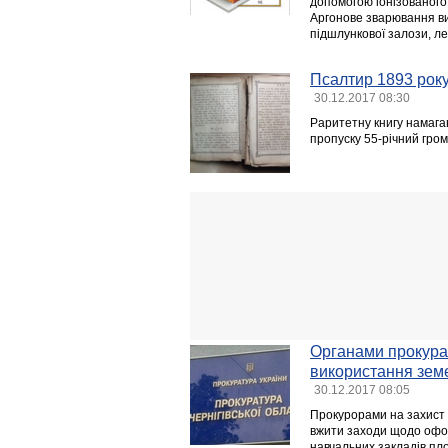
допомогою іонізованого 
Аргонове зварювання вик
підшлункової залози, ле
Псалтир 1893 року
30.12.2017 08:30
Раритетну книгу намага
пропуску 55-річний гром
Органами прокурат
використання земе
30.12.2017 08:05
Прокурорами на захист 
вжити заходи щодо офо
навчальних закладів пл