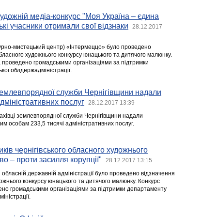
удожній медіа-конкурс "Моя Україна – єдина
вські учасники отримали свої відзнаки
28.12.2017
турно-мистецький центр) «Інтермеццо» було проведено
обласного художнього конкурсу юнацького та дитячого малюнку.
а проведено громадськими організаціями за підтримки
кої облдержадміністрації.
 землевпорядної служби Чернігівщини надали
адміністративних послуг
28.12.2017 13:39
фахівці землевпорядної служби Чернігівщини надали
м особам 233,5 тисячі адміністративних послуг.
ків чернігівського обласного художнього
во – проти засилля корупції"
28.12.2017 13:15
ій обласній державній адміністрації було проведено відзначення
ожнього конкурсу юнацького та дитячого малюнку. Конкурс
ено громадськими організаціями за підтримки департаменту
іністрації.