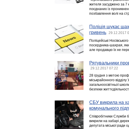
жителя засуджено за 7 к
поєднаних із проникненн
позбавлення волі на стро
Поліція шукає шах
гривень
29.12.2017 
Поліцейські Носівського
посердника-шахрая, яки
але продавцю їх не пер
Рятувальники пров
29.12.2017 07:22
28 грудня з метою проф
міськрайонного відділу 
загальноосвітньої школ
безпеки життєдіяльності
СБУ викрила на ха
комунального під
Співробітники Служби б
викрили на хабарі дирек
депутата міської ради о