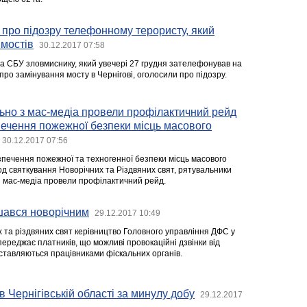
 про підозру телефонному терористу, який
 мостів
30.12.2017 07:58
а СБУ зловмиснику, який увечері 27 грудня зателефонував на
 про замінування мосту в Чернігові, оголосили про підозру.
ьно з мас-медіа провели профілактичний рейд
печення пожежної безпеки місць масового
30.12.2017 07:56
зпечення пожежної та техногенної безпеки місць масового
од святкування Новорічних та Різдвяних свят, рятувальники
и мас-медіа провели профілактичний рейд.
шався новорічним
29.12.2017 10:49
 та різдвяних свят керівництво Головного управління ДФС у
опереджає платників, що можливі провокаційні дзвінки від
дставляються працівниками фіскальних органів.
в Чернігівській області за минулу добу
29.12.2017