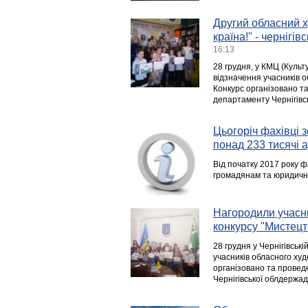
Другий обласний х
країна!" - чернігі
16:13
28 грудня, у КМЦ (Куль
відзначення учасників 
Конкурс організовано т
департаменту Чернігівсь
Цьогоріч фахівці
понад 233 тисячі 
Від початку 2017 року 
громадянам та юридични
Нагородили учасни
конкурсу "Мистецт
28 грудня у Чернігівськ
учасників обласного худ
організовано та провед
Чернігівської облдержадм