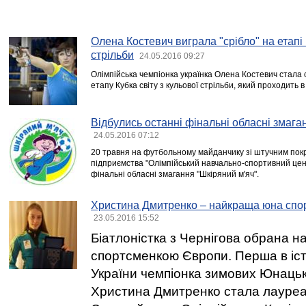
Олена Костевич виграла "срібло" на етапі 
стрільби
24.05.2016 09:27
Олімпійська чемпіонка українка Олена Костевич стала
етапу Кубка світу з кульової стрільби, який проходить 
Відбулись останні фінальні обласні змага
24.05.2016 07:12
20 травня на футбольному майданчику зі штучним по
підприємства "Олімпійський навчально-спортивний цент
фінальні обласні змагання "Шкіряний м'яч".
Христина Дмитренко – найкраща юна спо
23.05.2016 15:52
Біатлоністка з Чернігова обрана
спортсменкою Європи. Перша в іст
України чемпіонка зимових Юнацьк
Христина Дмитренко стала лауреа