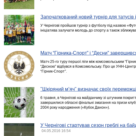
Започаткований новий турнір для татусів і 
У Чернігові пройшов турнір з футболу під назвою «Фут
ініціатива залучати молодь до спорту а також зближува
Матч “Гірника-Спорт” і “Десни” завершивс
Матч 25-го туру першої ліги між комсомольським “Гірни
“Десною” відбувся в Комсомольську. Про це УНН-Центр
“Гірник-Спорт”.
"Шкіряний м’яч" визначає своїх переможц
6 травня, в Чернігові на майданчику зі штучним покрит
завершилися обласні фінальні змагання на призи клуб
2004 року народження («Кубок Данон»).
У Чернігові стартував сезон греблі на ба
04.05.2016 16:54