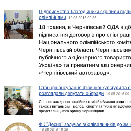
Підприємства-благодійники скріпили підп
олімпійцями
19.05.2016 09:36
18 травня, в Чернігівській ОДА ві
підписання договорів про співпрац
Національного олімпійського коміт
Чернігівській області, Чернігівськи
публічного акціонерного товарист
Україна» та приватним акціонерн
«Чернігівський автозавод».
Стан фінансування фізичної культури та с
розглядали депутати облради
19.05.2016 09:
Спільне засідання постійних комісій обласної ради з п
також з питань сім’ї, молоді, спорту та туризму відбул
представницького органу Чернігівщини.
ФК "Десна" залучає вболівальників до зм
18.05.2016 15:38