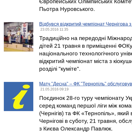
Європейських Олімпійських Комітет
Пьотра Нуровського.
Відбувся відкритий чемпіонат Чернігова з
23.05.2016 11:35
Традиційно на передодні Міжнаро
дітей 21 травня в приміщенні ФОКу
національного технологічного унів
відкритий чемпіонат міста з кіокуш
розділі "куміте".
Матч "Десна" – ФК "Тернопіль" обслугову
21.05.2016 09:19
Поєдинок 28-го туру чемпіонату Ук
серед команд першої ліги між ко
(Чернігів) та ФК «Тернопіль», який 
Чернігові в суботу, 21 травня, обс
з Києва Олександр Павлюк.