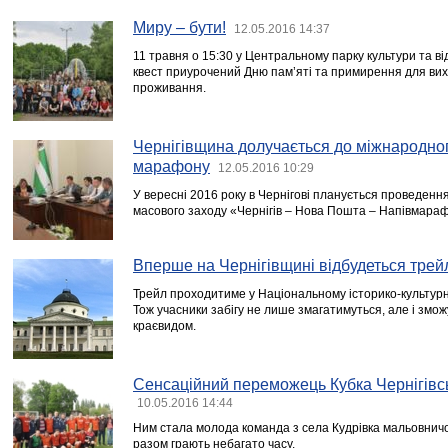
Миру – бути!
12.05.2016 14:37
11 травня о 15:30 у Центральному парку культури та в
квест приурочений Дню пам’яті та примирення для вихо
проживання.
Чернігівщина долучається до міжнародно
марафону
12.05.2016 10:29
У вересні 2016 року в Чернігові планується проведенн
масового заходу «Чернігів – Нова Пошта – Напівмара
Вперше на Чернігівщині відбудеться трей
Трейл проходитиме у Національному історико-культурно
Тож учасники забігу не лише змагатимуться, але і зм
краєвидом.
Сенсаційний переможець Кубка Чернігівсь
10.05.2016 14:44
Ним стала молода команда з села Кудрівка мальовничо
разом грають небагато часу.