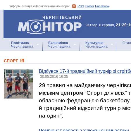
Інформ-агенція «Чернігівський монітор»:
RSS
Twitter
Facebook
Інформ-агенція
«Чернігівський монітор»
21:29:1
Четвер, 6 серпня,
Політична
Економічна
Культурна
Стил
Чернігівщина
Чернігівщина
Чернігівщина
СПОРТ
Відбувся 17-й традиційний турнір зі стріт
30.05.2016 16:35
29 травня на майданчику чернігів
міським центром "Спорт для всіх" 
обласною федерацією баскетболу 
й традиційний відкритий турнір міс
на один".
Чемпіонат області з художньої гімнастики