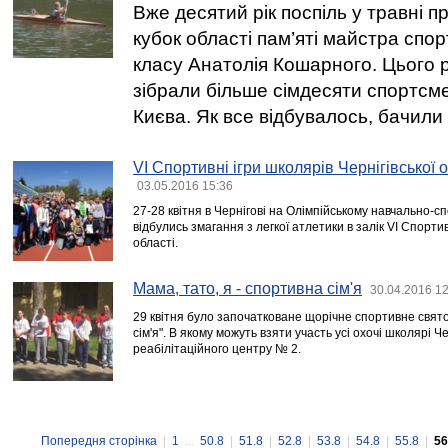
Вже десятий рік поспіль у травні п
кубок області пам’яті майстра спо
класу Анатолія Кошарного. Цього 
зібрали більше сімдесяти спортсме
Києва. Як все відбувалось, бачили
VІ Спортивні ігри школярів Чернігівської о
03.05.2016 15:36
27-28 квітня в Чернігові на Олімпійському навчально-с
відбулись змагання з легкої атлетики в залік VІ Спортив
області.
Мама, тато, я - спортивна сім'я
30.04.2016 12
29 квітня було започатковане щорічне спортивне свято
сім'я". В якому можуть взяти участь усі охочі школярі Ч
реабілітаційного центру № 2.
Попередня сторінка
|
1
...
50.8
|
51.8
|
52.8
|
53.8
|
54.8
|
55.8
|
56