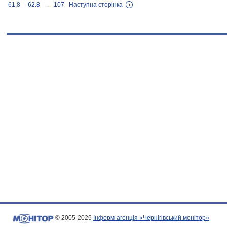
61.8
|
62.8
| ...
107
Наступна сторінка
© 2005-2026
Інформ-агенція «Чернігівський монітор»