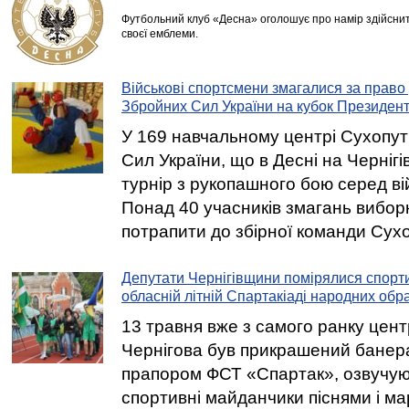
Футбольний клуб «Десна» оголошує про намір здійснит
своєї емблеми.
Військові спортсмени змагалися за право 
Збройних Сил України на кубок Президент
У 169 навчальному центрі Сухопут
Сил України, що в Десні на Чернігі
турнір з рукопашного бою серед в
Понад 40 учасників змагань вибо
потрапити до збірної команди Сухо
Депутати Чернігівщини помірялися спорт
обласній літній Спартакіаді народних обр
13 травня вже з самого ранку цен
Чернігова був прикрашений банер
прапором ФСТ «Спартак», озвучую
спортивні майданчики піснями і м