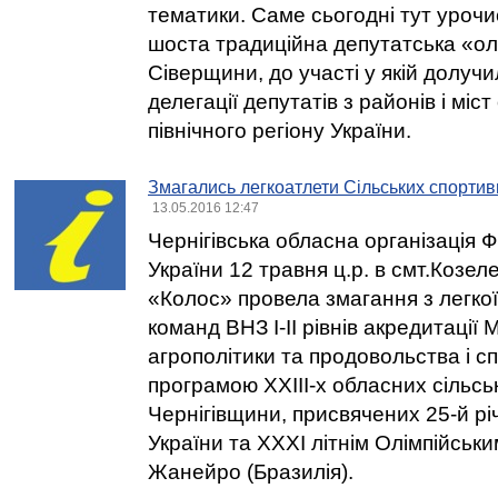
тематики. Саме сьогодні тут урочи
шоста традиційна депутатська «ол
Сіверщини, до участі у якій долуч
делегації депутатів з районів і мі
північного регіону України.
Змагались легкоатлети Сільських спортив
13.05.2016 12:47
Чернігівська обласна організація
України 12 травня ц.р. в смт.Козеле
«Колос» провела змагання з легко
команд ВНЗ I-II рівнів акредитації 
агрополітики та продовольства і с
програмою XXIII-х обласних сільсь
Чернігівщини, присвячених 25-й рі
України та ХХХІ літнім Олімпійським
Жанейро (Бразилія).