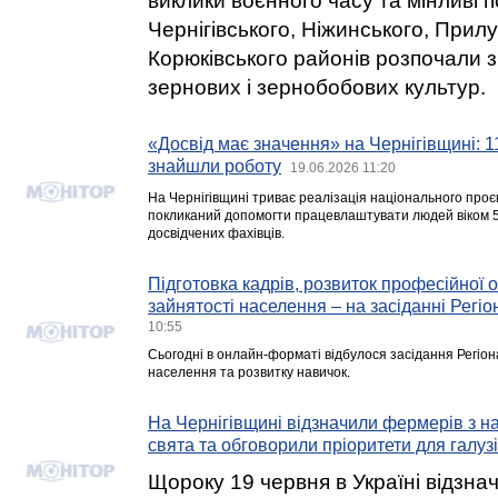
виклики воєнного часу та мінливі п
Чернігівського, Ніжинського, Прилу
Корюківського районів розпочали 
зернових і зернобобових культур.
«Досвід має значення» на Чернігівщині: 1
знайшли роботу
19.06.2026 11:20
На Чернігівщині триває реалізація національного проє
покликаний допомогти працевлаштувати людей віком 
досвідчених фахівців.
Підготовка кадрів, розвиток професійної о
зайнятості населення – на засіданні Регіо
10:55
Сьогодні в онлайн-форматі відбулося засідання Регіон
населення та розвитку навичок.
На Чернігівщині відзначили фермерів з н
свята та обговорили пріоритети для галузі
Щороку 19 червня в Україні відзна