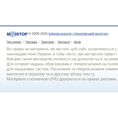
© 2005-2026
Інформ-агенція «Чернігівський монітор»
Про проект
|
Реклама
|
Партнери
|
Контакти
|
Архів
Всі права на матеріали, які містить цей сайт, охороняються у 
законодавством України, в тому числі, про авторське право і 
Використання матерiалiв monitor.cn.ua дозволяється за умов
Для iнтернет-видань обов'язковим є гiперпосилання на monito
для пошукових систем. Посилання та гіперпосилання повинні
виключно в першому чи в другому абзаці тексту.
Матеріали з позначкою (PR) друкуються на правах реклами..