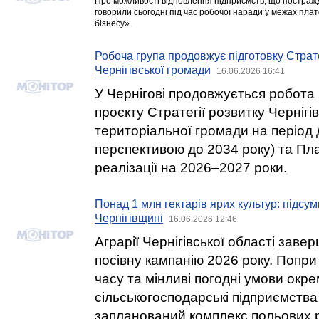
Про можливості відновлення підприємств, що постражд
говорили сьогодні під час робочої наради у межах пла
бізнесу».
Робоча група продовжує підготовку Страте
Чернігівської громади
16.06.2026 16:41
У Чернігові продовжується робота
проєкту Стратегії розвитку Чернігів
територіальної громади на період 
перспективою до 2034 року) та План
реалізації на 2026–2027 роки.
Понад 1 млн гектарів ярих культур: підсум
Чернігівщині
16.06.2026 12:46
Аграрії Чернігівської області зав
посівну кампанію 2026 року. Попри
часу та мінливі погодні умови окре
сільськогосподарські підприємства
запланований комплекс польових р