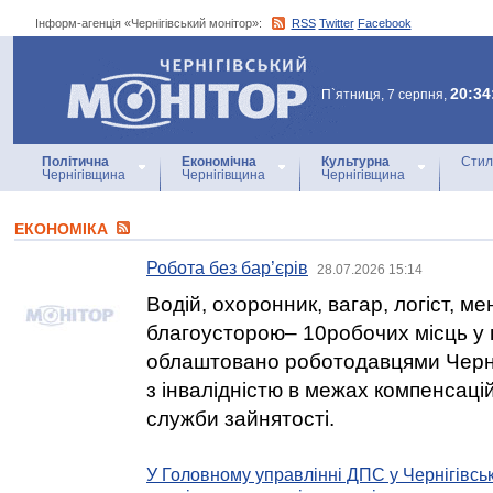
Інформ-агенція «Чернігівський монітор»:
RSS
Twitter
Facebook
Інформ-агенція
«Чернігівський монітор»
20:34
П`ятниця, 7 серпня,
Політична
Економічна
Культурна
Стил
Чернігівщина
Чернігівщина
Чернігівщина
ЕКОНОМІКА
Робота без бар’єрів
28.07.2026 15:14
Водій, охоронник, вагар, логіст, ме
благоусторою– 10робочих місць у 
облаштовано роботодавцями Черн
з інвалідністю в межах компенсаці
служби зайнятості.
У Головному управлінні ДПС у Чернігівськ