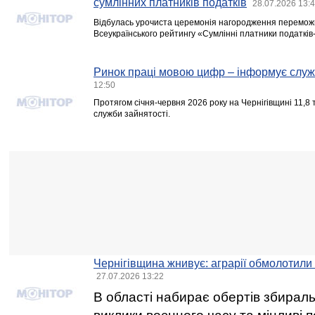
сумлінних платників податків
28.07.2026 13:
Відбулась урочиста церемонія нагородження переможц
Всеукраїнського рейтингу «Сумлінні платники податків
Ринок праці мовою цифр – інформує служ
12:50
Протягом січня-червня 2026 року на Чернігівщині 11,8
служби зайнятості.
Чернігівщина жнивує: аграрії обмолотили 
27.07.2026 13:22
В області набирає обертів збирал