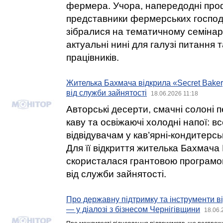
фермера. Учора, напередодні про
представники фермерських господ
зібралися на тематичному семінар
актуальні нині для галузі питання 
працівників.
Жителька Бахмача відкрила «Secret Baker
від служби зайнятості
18.06.2026 11:18
Авторські десерти, смачні солоні 
каву та освіжаючі холодні напої: в
відвідувачам у кав’ярні-кондитерсь
Для її відкриття жителька Бахмача
скористалася грантовою програм
від служби зайнятості.
Про державну підтримку та інструменти в
— у діалозі з бізнесом Чернігівщини
18.06.