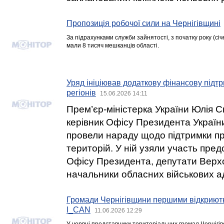
Пропозиція робочої сили на Чернігівщині
За підрахунками служби зайнятості, з початку року (сі
мали 8 тисяч мешканців області.
Уряд ініціював додаткову фінансову підт
регіонів
15.06.2026 14:11
Прем’єр-міністерка України Юлія 
керівник Офісу Президента Україн
провели нараду щодо підтримки 
територій. У ній узяли участь пред
Офісу Президента, депутати Верх
начальники обласних військових ад
Громади Чернігівщини першими відкриють
I_CAN
11.06.2026 12:29