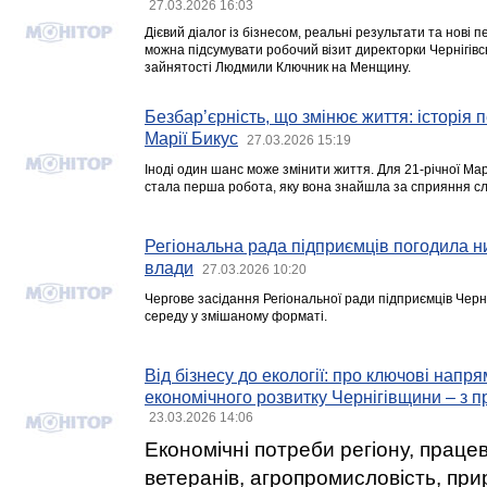
27.03.2026 16:03
Дієвий діалог із бізнесом, реальні результати та нові 
можна підсумувати робочий візит директорки Чернігівс
зайнятості Людмили Ключник на Менщину.
Безбар’єрність, що змінює життя: історія
Марії Бикус
27.03.2026 15:19
Іноді один шанс може змінити життя. Для 21-річної Ма
стала перша робота, яку вона знайшла за сприяння сл
Регіональна рада підприємців погодила ни
влади
27.03.2026 10:20
Чергове засідання Регіональної ради підприємців Черніг
середу у змішаному форматі.
Від бізнесу до екології: про ключові напр
економічного розвитку Чернігівщини – з 
23.03.2026 14:06
Економічні потреби регіону, прац
ветеранів, агропромисловість, пр