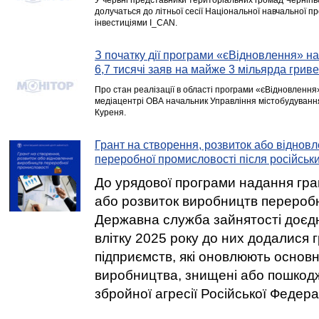
У червні представники територіальних громад Чернігівс
долучаться до літньої сесії Національної навчальної п
інвестиціями I_CAN.
З початку дії програми «єВідновлення» н
6,7 тисячі заяв на майже 3 мільярда грив
Про стан реалізації в області програми «єВідновлення»
медіацентрі ОВА начальник Управління містобудування
Куреня.
Грант на створення, розвиток або віднов
переробної промисловості після російськи
До урядової програми надання гра
або розвиток виробництв перероб
Державна служба зайнятості доєдн
влітку 2025 року до них додалися 
підприємств, які оновлюють основн
виробництва, знищені або пошкодж
збройної агресії Російської Федерац