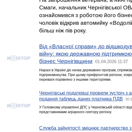
Смаги, начальник Чернігівської О
ознайомився з роботою його бізнес
чоловік відкрив автомийку «Водолі
більш ніж пів року.
Від «Власної справи» до відшкодув
війну: якою державною підтримко
бізнес Чернігівщини
01.04.2026 11:37
Наразі в Україні діє низка державних програм, спрямов
підприємництва. При цьому прифронтові регіони, зокр
переваги порівняно з іншими територіями.
Чернігівські податківці провели зустріч з 
подання таблиць даних платника ПДВ
30.
У Головному управлінні ДПС у Чернігівській області від
представниками аграрного сектору регіону.
Служба зайнятості зміцнює партнерство 