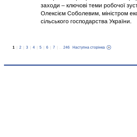
заходи – ключові теми робочої зус
Олексієм Соболевим, міністром еко
сільського господарства України.
1
|
2
|
3
|
4
|
5
|
6
|
7
| ...
246
Наступна сторінка