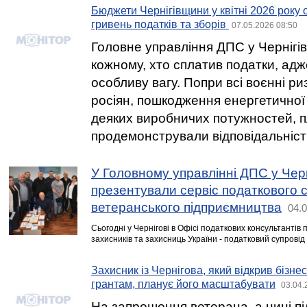
Бюджети Чернігівщини у квітні 2026 року 
гривень податків та зборів
07.05.2026 08:50
Головне управління ДПС у Чернігів
кожному, хто сплатив податки, адж
особливу вагу. Попри всі воєнні риз
росіян, пошкодження енергетичної
деяких виробничих потужностей, п
продемонстрували відповідальніст
У Головному управлінні ДПС у Черні
презентували сервіс податкового 
ветеранського підприємництва
04.0
Сьогодні у Чернігові в Офісі податкових консультантів
захисників та захисниць України - податковий супрові
Захисник із Чернігова, який відкрив бізн
грантам, планує його масштабувати
03.04.
На запрошення ветерана, а нині п