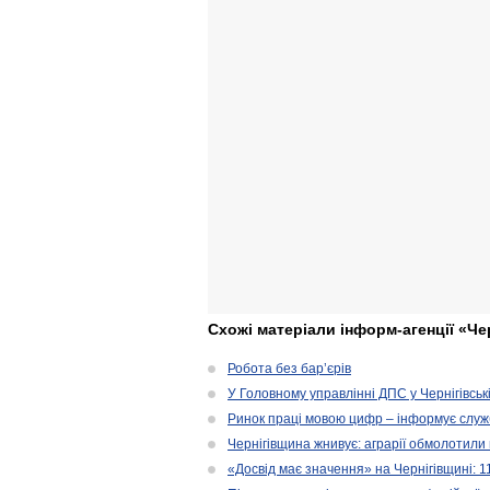
Схожі матеріали інформ-агенції «Че
Робота без бар’єрів
У Головному управлінні ДПС у Чернігівськ
Ринок праці мовою цифр – інформує служ
Чернігівщина жнивує: аграрії обмолотили 
«Досвід має значення» на Чернігівщині: 