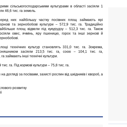
рими сільськогосподарськими культурами в області засіяли 1
лн 46,6 тис. га земель.
еред них найбільшу частку посівних площ займають ярі
ернові та зернобобові культури – 572,9 тис. га. Традиційно
айбільше площ відвели під кукурудзу – 512,3 тис. га. Також
осіяли овес, ячмінь, яру пшеницю, горох та інші зернові й
ернобобові.
лощі технічних культур становлять 331,0 тис. га. Зокрема,
оняшником засіяли 213,5 тис. га, соєю – 104,1 тис. га,
 га займають інші технічні культури.
тис. га. Під кормові культури – 75,8 тис. га.
на догляді за посівами, захисті рослин від шкідників і хвороб, а
лового розвитку
ії