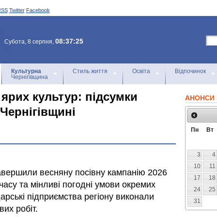
RSS
Twitter
Facebook
08:37:25
Субота, 8 серпня,
Культурна
Стиль життя
Освіта
Відпочинок
Чернігівщина
 ярих культур: підсумки
АНОНСИ 
 Чернігівщині
Пн
Вт
3
4
10
11
 завершили весняну посівну кампанію 2026
17
18
часу та мінливі погодні умови окремих
24
25
дарські підприємства регіону виконали
31
их робіт.