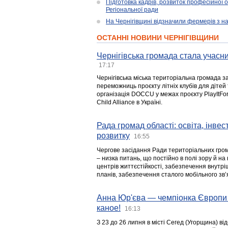
Підготовка кадрів, розвиток професійної 
Регіональної ради
На Чернігівщині відзначили фермерів з н
ОСТАННІ НОВИНИ ЧЕРНІГІВЩИНИ
Чернігівська громада стала учасни
17:17
Чернігівська міська територіальна громада з
переможниць проєкту літніх клубів для дітей 
організація DOCCU у межах проєкту PlayItFo
Child Alliance в Україні.
Рада громад області: освіта, інве
розвитку
16:55
Чергове засідання Ради територіальних гром
– низка питань, що постійно в полі зору й на
центрів життєстійкості, забезпечення внутр
планів, забезпечення сталого мобільного зв’я
Анна Юр'єва — чемпіонка Європи 
каное!
16:13
З 23 до 26 липня в місті Сегед (Угорщина) в