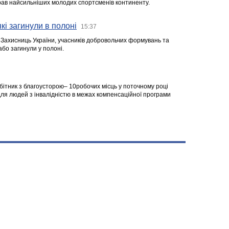
ібрав найсильніших молодих спортсменів континенту.
кі загинули в полоні
15:37
а Захисниць України, учасників добровольчих формувань та
 або загинули у полоні.
робітник з благоусторою– 10робочих місць у поточному році
я людей з інвалідністю в межах компенсаційної програми