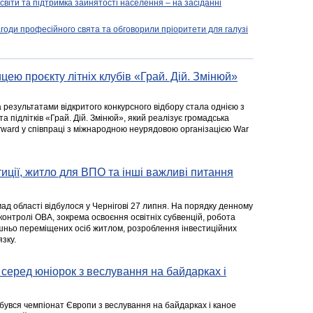
освіти та підтримка зайнятості населення – на засіданні
агоди професійного свята та обговорили пріоритети для галузі
цею проєкту літніх клубів «Грай. Дій. Змінюй»
а результатами відкритого конкурсного відбору стала однією з
та підлітків «Грай. Дій. Змінюй», який реалізує громадська
rward у співпраці з міжнародною неурядовою організацією War
стиції, житло для ВПО та інші важливі питання
ад області відбулося у Чернігові 27 липня. На порядку денному
 контролі ОВА, зокрема освоєння освітніх субвенцій, робота
ішньо переміщених осіб житлом, розроблення інвестиційних
зку.
серед юніорок з веслування на байдарках і
ідбувся чемпіонат Європи з веслування на байдарках і каное