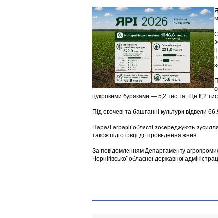
Я
м
С
з
н
п
з
П
с
цукровими буряками — 5,2 тис. га. Ще 8,2 тис.
Під овочеві та баштанні культури відвели 66,9 
Наразі аграрії області зосереджують зусилля 
також підготовці до проведення жнив.
За повідомленням Департаменту агропромис
Чернігівської обласної державної адміністрац