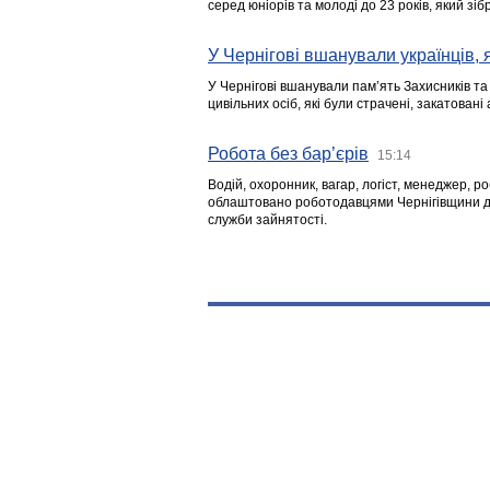
серед юніорів та молоді до 23 років, який з
У Чернігові вшанували українців, я
У Чернігові вшанували пам’ять Захисників т
цивільних осіб, які були страчені, закатовані
Робота без бар’єрів
15:14
Водій, охоронник, вагар, логіст, менеджер, 
облаштовано роботодавцями Чернігівщини дл
служби зайнятості.