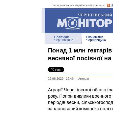
Інформ-агенція «Чернігівський монітор»:
Інформ-агенція
«Чернігівський монітор»
Політична
Економічна
Чернігівщина
Чернігівщина
Понад 1 млн гектарів
весняної посівної на
16.06.2026 12:46
—
Агенцiя
Аграрії Чернігівської області
року. Попри виклики воєнного 
періодів весни, сільськогоспо
запланований комплекс польов