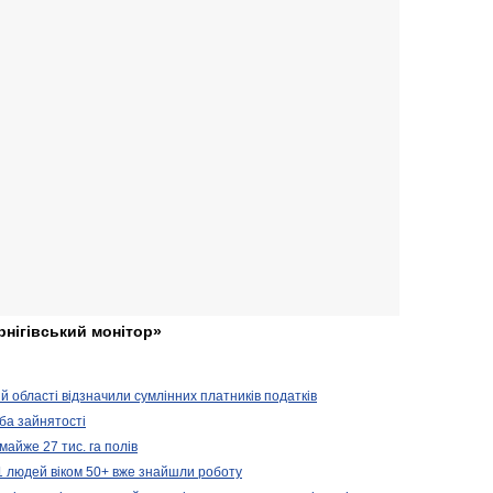
рнігівський монітор»
ій області відзначили сумлінних платників податків
ба зайнятості
майже 27 тис. га полів
11 людей віком 50+ вже знайшли роботу