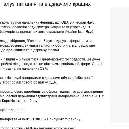
 галузі питання та відзначили кращих
чі долучилися начальник Чернігівської ОВА В’ячеслав Чаус,
 голови обласної ради Дмитро Блауш та віцепрезидент
 фермерів та приватних землевласників України Іван Якуб.
сь до зібрання, В’ячеслав Чаус подякував фермерам за
мовах воєнних викликів та частих обстрілів, відповідальне
 до працівників та підтримку громад.
гівщині – більше тисячі фермерських господарств. Це дуже
 робочі місця і податки, це підтримка соціальної сфери. Села і
», – зазначив начальник ОВА.
ників галузі нагородили відзнаками обласної військової
ту агропромислового розвитку ОДА.
опромислового виробництва області, вагомі трудові досягнення
 обласної державної адміністрації нагороджено Валерія ЧЕПУ,
 Корюківського району.
ації оголошено:
осподарства «ОАЗИС ПЛЮС» Прилуцького району;
осподарства «АЛІНА» Чернігівського району;