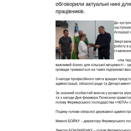
обговорили актуальні нині для
працівників.
До зустрі
заступник
Асоціації
Звертаючи
роботу в у
ставлення
«На Черні
важливий бізнес для сільської місцевості – це
громади тримаються на таких підприємствах
З нагоди професійного свята кращих представ
адміністрації, обласної ради та Департамен
За значний особистий внесок у розвиток агр
та з нагоди Дня фермера Почесною грамотою
голову Фермерського господарства «ЧЕПА» із
Подяку голови обласної державної адміністр
Миколі БОЙКУ – директору Фермерського г
Дмитру БОНДАРЕНКУ – голові Фермерського г