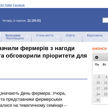
RSS
Twitter
Facebook
11:24:01
Четвер, 6 серпня,
Культурна
Стиль життя
Освіта
Відпочинок
Чернігівщина
значили фермерів з нагоди
АНОНСИ 
та обговорили пріоритети для
Пн
Вт
3
4
10
11
17
18
ідзначають День фермера. Учора,
24
25
ята представники фермерських
31
ралися на тематичному семінарі –