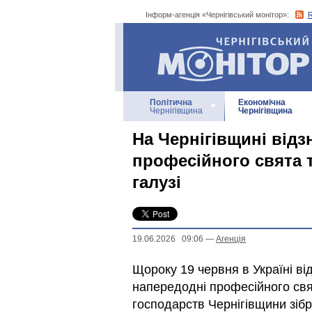
Інформ-агенція «Чернігівський монітор»:
Інформ-агенція
«Чернігівський монітор»
Політична
Економічна
Чернігівщина
Чернігівщина
На Чернігівщині від
професійного свята 
галузі
19.06.2026 09:06
—
Агенцiя
Щороку 19 червня в Україні в
напередодні професійного св
господарств Чернігівщини зіб