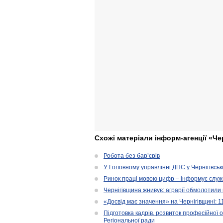
Схожі матеріали інформ-агенції «Че
Робота без бар’єрів
У Головному управлінні ДПС у Чернігівськ
Ринок праці мовою цифр – інформує служ
Чернігівщина жнивує: аграрії обмолотили 
«Досвід має значення» на Чернігівщині: 
Підготовка кадрів, розвиток професійної 
Регіональної ради