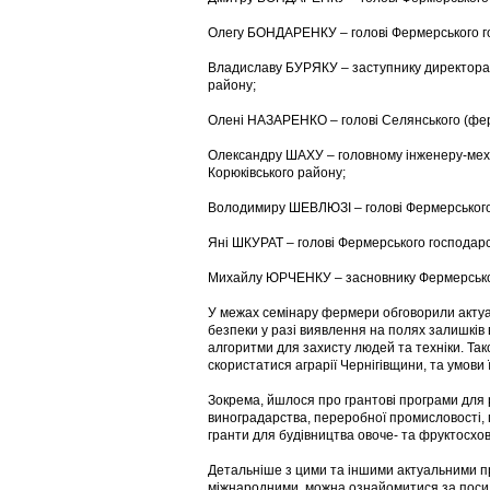
Олегу БОНДАРЕНКУ – голові Фермерського г
Владиславу БУРЯКУ – заступнику директора
району;
Олені НАЗАРЕНКО – голові Селянського (фер
Олександру ШАХУ – головному інженеру-мех
Корюківського району;
Володимиру ШЕВЛЮЗІ – голові Фермерського
Яні ШКУРАТ – голові Фермерського господар
Михайлу ЮРЧЕНКУ – засновнику Фермерськог
У межах семінару фермери обговорили актуа
безпеки у разі виявлення на полях залишків
алгоритми для захисту людей та техніки. Так
скористатися аграрії Чернігівщини, та умови ї
Зокрема, йшлося про грантові програми для 
виноградарства, переробної промисловості, 
гранти для будівництва овоче- та фруктосхо
Детальніше з цими та іншими актуальними пр
міжнародними, можна ознайомитися за поси