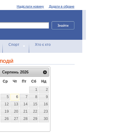
Надіслати новину
Додати в обране
Спорт
Хто є хто
ПОДІЙ
Серпень
2026
Ср
Чт
Пт
Сб
Нд
1
2
5
6
7
8
9
12
13
14
15
16
19
20
21
22
23
26
27
28
29
30