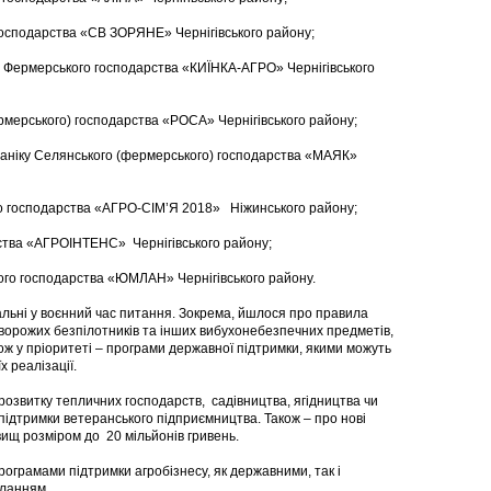
осподарства «СВ ЗОРЯНЕ» Чернігівського району;
 Фермерського господарства «КИЇНКА-АГРО» Чернігівського
мерського) господарства «РОСА» Чернігівського району;
аніку Селянського (фермерського) господарства «МАЯК»
 господарства «АГРО-СІМ’Я 2018» Ніжинського району;
ства «АГРОІНТЕНС» Чернігівського району;
о господарства «ЮМЛАН» Чернігівського району.
льні у воєнний час питання. Зокрема, йшлося про правила
 ворожих безпілотників та інших вибухонебезпечних предметів,
ож у пріоритеті – програми державної підтримки, якими можуть
х реалізації.
розвитку тепличних господарств, садівництва, ягідництва чи
підтримки ветеранського підприємництва. Також – про нові
вищ розміром до 20 мільйонів гривень.
ограмами підтримки агробізнесу, як державними, так і
ланням.