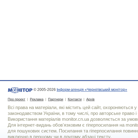
© 2005-2026
Інформ-агенція «Чернігівський монітор»
Про проект
|
Реклама
|
Партнери
|
Контакти
|
Архів
Всі права на матеріали, які містить цей сайт, охороняються у 
законодавством України, в тому числі, про авторське право і 
Використання матерiалiв monitor.cn.ua дозволяється за умов
Для iнтернет-видань обов'язковим є гiперпосилання на monito
для пошукових систем. Посилання та гіперпосилання повинні
виключно в першому чи в другому абзаці тексту.