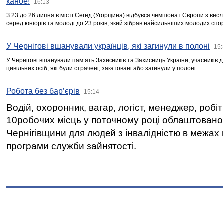
каное!
16:13
З 23 до 26 липня в місті Сегед (Угорщина) відбувся чемпіонат Європи з вес
серед юніорів та молоді до 23 років, який зібрав найсильніших молодих спо
У Чернігові вшанували українців, які загинули в полоні
15:
У Чернігові вшанували пам’ять Захисників та Захисниць України, учасників
цивільних осіб, які були страчені, закатовані або загинули у полоні.
Робота без бар’єрів
15:14
Водій, охоронник, вагар, логіст, менеджер, робі
10робочих місць у поточному році облаштован
Чернігівщини для людей з інвалідністю в межах
програми служби зайнятості.