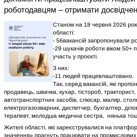
роботодавцям – отримати досвідчен
Станом на 18 червня 2026 року
області:
- 56вакансій запропонували р
-29 шукачів роботи віком 50+ 
участь у проєкті.
З них:
-11 людей працевлаштовано.
Так, серед вакансій, які проп
продавець, швачка, кухар, тістороб, тракторист,
автотранспортних засобів, слюсар, маляр, стол
електрогазозварник, диспетчер, бухгалтер, діло
терапевт, молодша медична сестра, нянька то
Жителі області, які зареєструвалися на платфо
значення»,прагнуть працювати на промислових