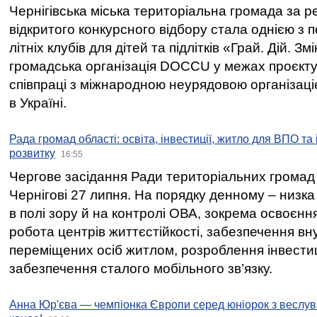
Чернігівська міська територіальна громада за 
відкритого конкурсного відбору стала однією з
літніх клубів для дітей та підлітків «Грай. Дій. З
громадська організація DOCCU у межах проєкту 
співпраці з міжнародною неурядовою організаціє
в Україні.
Рада громад області: освіта, інвестиції, житло для ВПО та
розвитку
16:55
Чергове засідання Ради територіальних громад 
Чернігові 27 липня. На порядку денному – низка
в полі зору й на контролі ОВА, зокрема освоєння
робота центрів життєстійкості, забезпечення вн
переміщених осіб житлом, розроблення інвестиц
забезпечення сталого мобільного зв’язку.
Анна Юр'єва — чемпіонка Європи серед юніорок з веслув