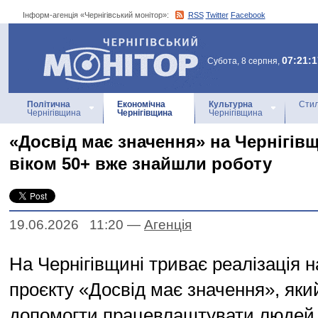
Інформ-агенція «Чернігівський монітор»:
RSS
Twitter
Facebook
Інформ-агенція
«Чернігівський монітор»
07:21:1
Субота, 8 серпня,
Політична
Економічна
Культурна
Стил
Чернігівщина
Чернігівщина
Чернігівщина
«Досвід має значення» на Чернігівщ
віком 50+ вже знайшли роботу
19.06.2026 11:20
—
Агенцiя
На Чернігівщині триває реалізація 
проєкту «Досвід має значення», як
допомогти працевлаштувати людей в