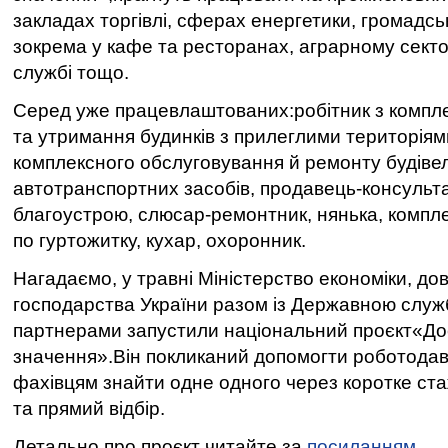
закладах торгівлі, сферах енергетики, громадсь
зокрема у кафе та ресторанах, аграрному секто
службі тощо.
Серед уже працевлаштованих:робітник з компл
та утримання будинків з прилеглими територіями
комплексного обслуговування й ремонту будівел
автотранспортних засобів, продавець-консультан
благоустрою, слюсар-ремонтник, нянька, компл
по гуртожитку, кухар, охоронник.
Нагадаємо, у травні Міністерство економіки, дов
господарства України разом із Державною служ
партнерами запустили національний проєкт«До
значення».Він покликаний допомогти роботодав
фахівцям знайти одне одного через коротке ст
та прямий відбір.
Детально про проєкт читайте за
посиланням