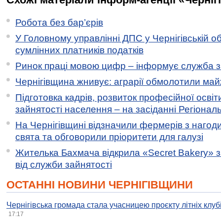
Робота без бар’єрів
У Головному управлінні ДПС у Чернігівській о
сумлінних платників податків
Ринок праці мовою цифр – інформує служба з
Чернігівщина жнивує: аграрії обмолотили майж
Підготовка кадрів, розвиток професійної освіт
зайнятості населення – на засіданні Регіонал
На Чернігівщині відзначили фермерів з нагод
свята та обговорили пріоритети для галузі
Жителька Бахмача відкрила «Secret Bakery» з
від служби зайнятості
ОСТАННІ НОВИНИ ЧЕРНІГІВЩИНИ
Чернігівська громада стала учасницею проєкту літніх клуб
17:17