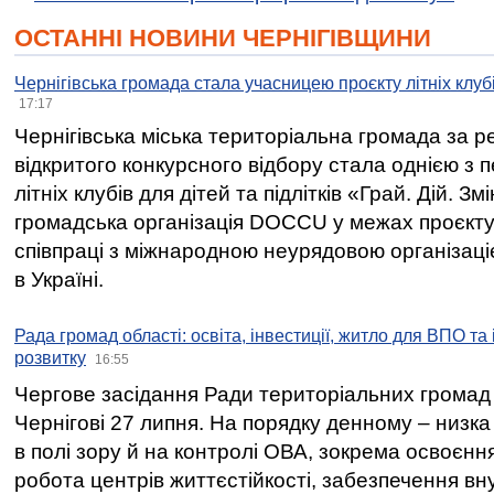
ОСТАННІ НОВИНИ ЧЕРНІГІВЩИНИ
Чернігівська громада стала учасницею проєкту літніх клуб
17:17
Чернігівська міська територіальна громада за 
відкритого конкурсного відбору стала однією з
літніх клубів для дітей та підлітків «Грай. Дій. З
громадська організація DOCCU у межах проєкту 
співпраці з міжнародною неурядовою організаціє
в Україні.
Рада громад області: освіта, інвестиції, житло для ВПО та
розвитку
16:55
Чергове засідання Ради територіальних громад 
Чернігові 27 липня. На порядку денному – низка
в полі зору й на контролі ОВА, зокрема освоєння
робота центрів життєстійкості, забезпечення вн