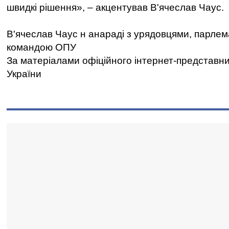
швидкі рішення», – акцентував В'ячеслав Чаус.
В'ячеслав Чаус н анараді з урядовцями, парлем
командою ОПУ
За матеріалами офіційного інтернет-представн
України