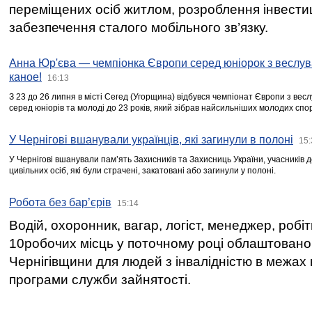
переміщених осіб житлом, розроблення інвестиц
забезпечення сталого мобільного зв’язку.
Анна Юр'єва — чемпіонка Європи серед юніорок з веслув
каное!
16:13
З 23 до 26 липня в місті Сегед (Угорщина) відбувся чемпіонат Європи з вес
серед юніорів та молоді до 23 років, який зібрав найсильніших молодих спо
У Чернігові вшанували українців, які загинули в полоні
15:
У Чернігові вшанували пам’ять Захисників та Захисниць України, учасників
цивільних осіб, які були страчені, закатовані або загинули у полоні.
Робота без бар’єрів
15:14
Водій, охоронник, вагар, логіст, менеджер, робі
10робочих місць у поточному році облаштован
Чернігівщини для людей з інвалідністю в межах
програми служби зайнятості.