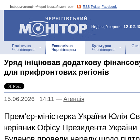
Інформ-агенція «Чернігівський монітор»:
RSS
Twitter
Facebook
Інформ-агенція
«Чернігівський монітор»
12:02:4
Неділя, 9 серпня,
Політична
Економічна
Культурна
Стил
Чернігівщина
Чернігівщина
Чернігівщина
Уряд ініціював додаткову фінансов
для прифронтових регіонів
15.06.2026 14:11
—
Агенцiя
Прем’єр-міністерка України Юлія С
керівник Офісу Президента України
Буданов провели нараду щодо підт