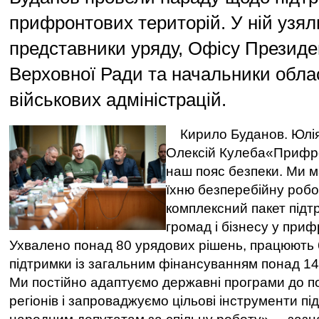
прифронтових територій. У ній узял
представники уряду, Офісу Президе
Верховної Ради та начальники обла
військових адміністрацій.
Кирило Буданов. Юлія
Олексій Кулеба«Прифро
наш пояс безпеки. Ми 
їхню безперебійну робо
комплексний пакет підт
громад і бізнесу у приф
Ухвалено понад 80 урядових рішень, працюють 
підтримки із загальним фінансуванням понад 14
Ми постійно адаптуємо державні програми до 
регіонів і запроваджуємо цільові інструменти пі