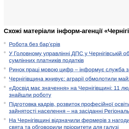
Схожі матеріали інформ-агенції «Черніг
Робота без бар’єрів
У Головному управлінні ДПС у Чернігівській о
сумлінних платників податків
Ринок праці мовою цифр – інформує служба з
Чернігівщина жнивує: аграрії обмолотили майж
«Досвід має значення» на Чернігівщині: 11 лю
знайшли роботу
Підготовка кадрів, розвиток професійної освіт
зайнятості населення – на засіданні Регіонал
На Чернігівщині відзначили фермерів з нагод
свята та обговорили пріоритети для галузі