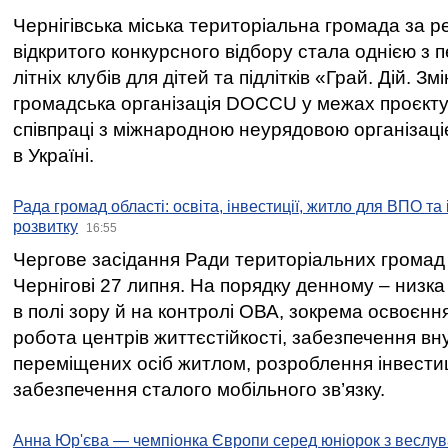
Чернігівська міська територіальна громада за 
відкритого конкурсного відбору стала однією з
літніх клубів для дітей та підлітків «Грай. Дій. З
громадська організація DOCCU у межах проєкту 
співпраці з міжнародною неурядовою організаціє
в Україні.
Рада громад області: освіта, інвестиції, житло для ВПО та
розвитку
16:55
Чергове засідання Ради територіальних громад 
Чернігові 27 липня. На порядку денному – низка
в полі зору й на контролі ОВА, зокрема освоєння
робота центрів життєстійкості, забезпечення вн
переміщених осіб житлом, розроблення інвестиц
забезпечення сталого мобільного зв’язку.
Анна Юр'єва — чемпіонка Європи серед юніорок з веслув