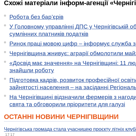
Схожі матеріали інформ-агенції «Черніг
Робота без бар’єрів
У Головному управлінні ДПС у Чернігівській о
сумлінних платників податків
Ринок праці мовою цифр – інформує служба з
Чернігівщина жнивує: аграрії обмолотили майж
«Досвід має значення» на Чернігівщині: 11 лю
знайшли роботу
Підготовка кадрів, розвиток професійної освіт
зайнятості населення – на засіданні Регіонал
На Чернігівщині відзначили фермерів з нагод
свята та обговорили пріоритети для галузі
ОСТАННІ НОВИНИ ЧЕРНІГІВЩИНИ
Чернігівська громада стала учасницею проєкту літніх клуб
17:17