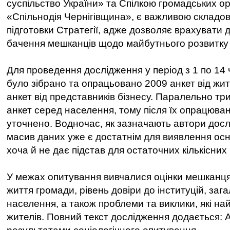
суспільство України» та Спілкою громадських ор
«Спільнодія Чернігівщина», є важливою складо
підготовки Стратегії, адже дозволяє врахувати 
бачення мешканців щодо майбутнього розвитку
Для проведення дослідження у період з 1 по 14
було зібрано та опрацьовано 2009 анкет від жит
анкет від представників бізнесу. Паралельно тр
анкет серед населення, тому після їх опрацюва
уточнено. Водночас, як зазначають автори дос
масив даних уже є достатнім для виявлення осн
хоча й не дає підстав для остаточних кількісних 
У межах опитування вивчалися оцінки мешканц
життя громади, рівень довіри до інституцій, за
населення, а також проблеми та виклики, які н
жителів. Повний текст дослідження додається: А