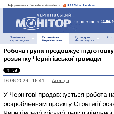
Інформ-агенція «Чернігівський монітор»:
RSS
Twitter
Facebook
Інформ-агенція
«Чернігівський монітор»
13:59:4
Четвер, 6 серпня,
Політична
Економічна
Культурна
Стил
Чернігівщина
Чернігівщина
Чернігівщина
Робоча група продовжує підготовку 
розвитку Чернігівської громади
16.06.2026 16:41
—
Агенцiя
У Чернігові продовжується робота н
розробленням проєкту Стратегії роз
Чернігівської міської територіально