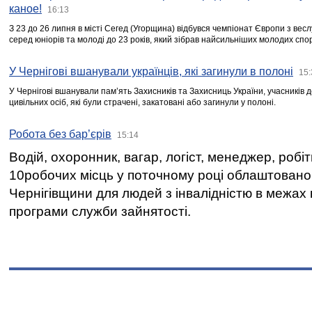
каное!
16:13
З 23 до 26 липня в місті Сегед (Угорщина) відбувся чемпіонат Європи з вес
серед юніорів та молоді до 23 років, який зібрав найсильніших молодих спо
У Чернігові вшанували українців, які загинули в полоні
15:
У Чернігові вшанували пам’ять Захисників та Захисниць України, учасників
цивільних осіб, які були страчені, закатовані або загинули у полоні.
Робота без бар’єрів
15:14
Водій, охоронник, вагар, логіст, менеджер, робі
10робочих місць у поточному році облаштован
Чернігівщини для людей з інвалідністю в межах
програми служби зайнятості.