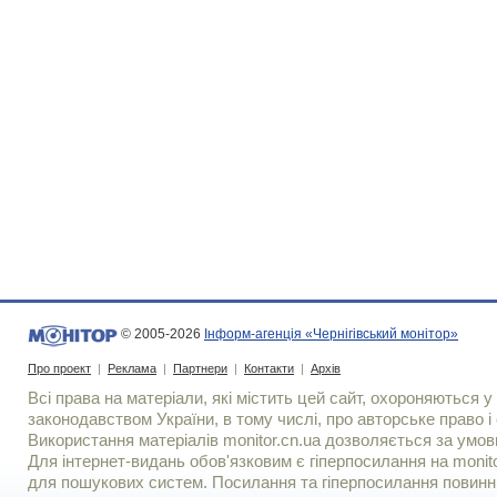
© 2005-2026
Інформ-агенція «Чернігівський монітор»
Про проект
|
Реклама
|
Партнери
|
Контакти
|
Архів
Всі права на матеріали, які містить цей сайт, охороняються у 
законодавством України, в тому числі, про авторське право і 
Використання матерiалiв monitor.cn.ua дозволяється за умов
Для iнтернет-видань обов'язковим є гiперпосилання на monito
для пошукових систем. Посилання та гіперпосилання повинні