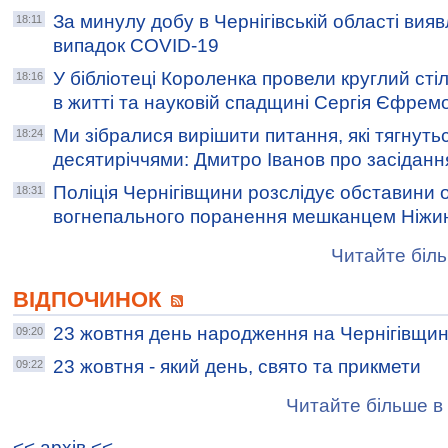
За минулу добу в Чернігівській області вия
18:11
випадок COVID-19
У бібліотеці Короленка провели круглий стіл "
18:16
в житті та науковій спадщині Сергія Єфре
Ми зібралися вирішити питання, які тягнуть
18:24
десятиріччями: Дмитро Іванов про засідан
Поліція Чернігівщини розслідує обставини
18:31
вогнепального поранення мешканцем Ніжи
Читайте біль
ВІДПОЧИНОК
23 жовтня день народження на Чернігівщин
09:20
23 жовтня - який день, свято та прикмети
09:22
Читайте більше в 
<< архiв <<