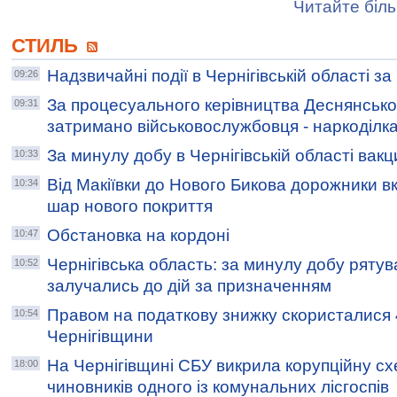
Читайте біль
СТИЛЬ
Надзвичайні події в Чернігівській області з
09:26
За процесуального керівництва Деснянсько
09:31
затримано військовослужбовця - наркоділк
За минулу добу в Чернігівській області вак
10:33
Від Макіївки до Нового Бикова дорожники в
10:34
шар нового покриття
Обстановка на кордоні
10:47
Чернігівська область: за минулу добу рятув
10:52
залучались до дій за призначенням
Правом на податкову знижку скористалися 
10:54
Чернігівщини
На Чернігівщині СБУ викрила корупційну с
18:00
чиновників одного із комунальних лісгоспів