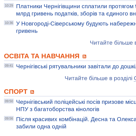
Платники Чернігівщини сплатили протягом 9
10:29
млрд гривень податків, зборів та єдиного в
У Новгороді-Сіверському будують набережну
10:36
гривень
Читайте більше в
ОСВІТА ТА НАВЧАННЯ
Чернігівські рятувальники завітали до дошк
09:41
Читайте більше в розділі
СПОРТ
Чернігівський поліцейські посів призове міс
09:50
НПУ з багатоборства кінологів
Після красивих комбінацій. Десна та Олекса
09:56
забили одна одній