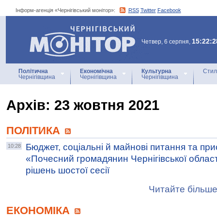
Інформ-агенція «Чернігівський монітор»:
RSS
Twitter
Facebook
Інформ-агенція
«Чернігівський монітор»
15:22:2
Четвер, 6 серпня,
Політична
Економічна
Культурна
Стил
Чернігівщина
Чернігівщина
Чернігівщина
Архiв: 23 жовтня 2021
ПОЛІТИКА
Бюджет, соціальні й майнові питання та пр
10:28
«Почесний громадянин Чернігівської облас
рішень шостої сесії
Читайте більше
ЕКОНОМІКА