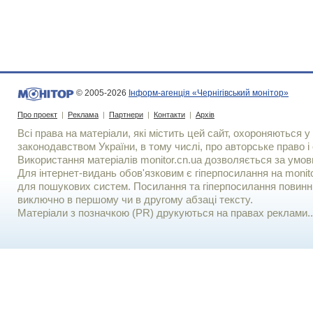
© 2005-2026
Інформ-агенція «Чернігівський монітор»
Про проект
|
Реклама
|
Партнери
|
Контакти
|
Архів
Всі права на матеріали, які містить цей сайт, охороняються у 
законодавством України, в тому числі, про авторське право і 
Використання матерiалiв monitor.cn.ua дозволяється за умов
Для iнтернет-видань обов'язковим є гiперпосилання на monito
для пошукових систем. Посилання та гіперпосилання повинні
виключно в першому чи в другому абзаці тексту.
Матеріали з позначкою (PR) друкуються на правах реклами..