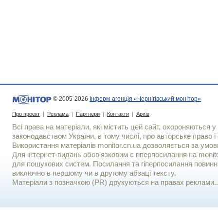
© 2005-2026
Інформ-агенція «Чернігівський монітор»
Про проект
|
Реклама
|
Партнери
|
Контакти
|
Архів
Всі права на матеріали, які містить цей сайт, охороняються у 
законодавством України, в тому числі, про авторське право і 
Використання матерiалiв monitor.cn.ua дозволяється за умов
Для iнтернет-видань обов'язковим є гiперпосилання на monito
для пошукових систем. Посилання та гіперпосилання повинні
виключно в першому чи в другому абзаці тексту.
Матеріали з позначкою (PR) друкуються на правах реклами..