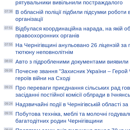
рятувальники вивільнили постраждалого
В обласній поліції підбили підсумки роботи 
07:38
організації
Відбулася координаційна нарада, на якій о
07:51
правоохоронних органів
На Чернігівщині анульовано 26 ліцензій за
07:55
тютюну неповнолітнім
Авто з підробленими документами виявили 
08:02
Почесне звання "Захисник України – Герой Ч
09:06
героїв війни на Сході
Про переваги приєднання сільських рад го
09:21
засіданні постійної комісії облради в Ічнян
Надзвичайні події в Чернігівській області з
09:24
Побутова техніка, меблі та молочні годувал
09:31
багатодітних родин Чернігівщини
09:44