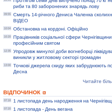
Протягом семи днів вилучено понад 70 кг н
риби та 80 заборонених знарядь лову
Смерть 14‑річного Дениса Чаленка сколихн
09:55
ВІДЕО
Обстановка на кордоні. Офіційно
10:04
Працівників соціальної сфери Чернігівщини
10:20
професійним святом
Упродовж минулої доби вогнеборці ліквідув
12:35
виникли у житловому секторі громадян
Точкові джерела скиду яких забруднюють по
13:00
Десна
Читайте біль
ВІДПОЧИНОК
1 листопада день народження на Чернігівщ
07:18
1 листопада - День вегана
07:20