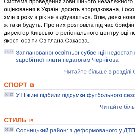
Система проведення зовнішнього незалежного
оцінювання в Україні досить впорядкована, і ос
змін з року в рік не відбувається. Втім, деякі нова
ж таки будуть. Про них розповіла під час брифін
директор Київського регіонального центру оцін
якості освіти Світлана Сакаєва.
Запланованої освітньої субвенції недостат
13:27
заробітної плати педагогам Чернігова
Читайте більше в розділі
СПОРТ
У Ніжині підбили підсумки футбольного сез
08:12
Читайте біль
СТИЛЬ
Сосницький район: з деформованого у ДТП
07:26