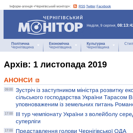
Інформ-агенція «Чернігівський монітор»:
RSS
Twitter
Facebook
Інформ-агенція
«Чернігівський монітор»
08:13:4
Неділя, 9 серпня,
Політична
Економічна
Культурна
Стил
Чернігівщина
Чернігівщина
Чернігівщина
Архiв: 1 листопада 2019
АНОНСИ
Зустріч із заступником міністра розвитку еко
09:00
сільського господарства України Тарасом 
уповноваженим із земельних питань Рома
ІІІ тур чемпіонату України з волейболу сер
17:00
суперліги
Представлення голови Чернігівської ОДА
17:00