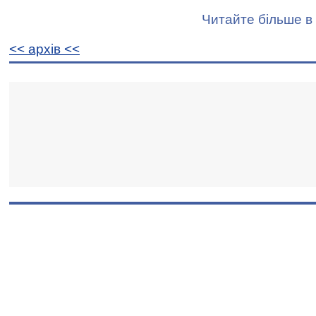
Читайте більше в 
<< архiв <<