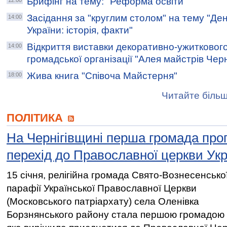
Брифінг на тему: "Реформа освіти"
12:00
Засідання за "круглим столом" на тему "Де
14:00
України: історія, факти"
Відкриття виставки декоративно-ужитковог
14:00
громадської організації "Алея майстрів Черн
Жива книга "Співоча Майстерня"
18:00
Читайте більш
ПОЛІТИКА
На Чернігівщині перша громада про
перехід до Православної церкви Укр
15 січня, релігійна громада Свято-Вознесенсько
парафії Української Православної Церкви
(Московського патріархату) села Оленівка
Борзнянського району стала першою громадою 