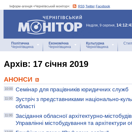
Інформ-агенція «Чернігівський монітор»:
RSS
Twitter
Facebook
Інформ-агенція
«Чернігівський монітор»
14:12:4
Неділя, 9 серпня,
Політична
Економічна
Культурна
Стил
Чернігівщина
Чернігівщина
Чернігівщина
Архiв: 17 січня 2019
АНОНСИ
Семінар для працівників юридичних служб
10:00
Зустріч з представниками національно-кул
11:00
області
Засідання обласної архітектурно-містобудів
11:00
Управлінні містобудування та архітектури о