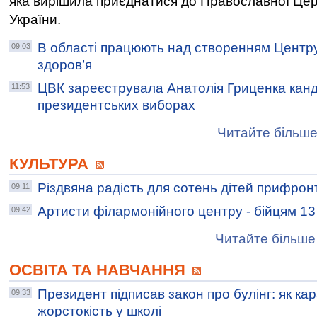
яка вирішила приєднатися до Православної Це
України.
В області працюють над створенням Центр
09:03
здоров’я
ЦВК зареєструвала Анатолія Гриценка кан
11:53
президентських виборах
Читайте більше
КУЛЬТУРА
Різдвяна радість для сотень дітей прифрон
09:11
Артисти філармонійного центру - бійцям 1
09:42
Читайте більше 
ОСВІТА ТА НАВЧАННЯ
Президент підписав закон про булінг: як ка
09:33
жорстокість у школі