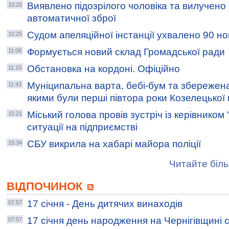
Виявлено підозрілого чоловіка та вилучено 
10:20
автоматичної зброї
Судом апеляційної інстанції ухвалено 90 но
10:25
Формується новий склад Громадської ради
11:08
Обстановка на кордоні. Офіційно
11:15
Муніципальна варта, бебі-бум та збережен
11:43
якими були перші півтора роки Козелецької
Міський голова провів зустріч із керівником
15:21
ситуації на підприємстві
СБУ викрила на хабарі майора поліції
15:34
Читайте біль
ВІДПОЧИНОК
17 січня - День дитячих винаходів
07:57
17 січня день народження на Чернігівщині 
07:57