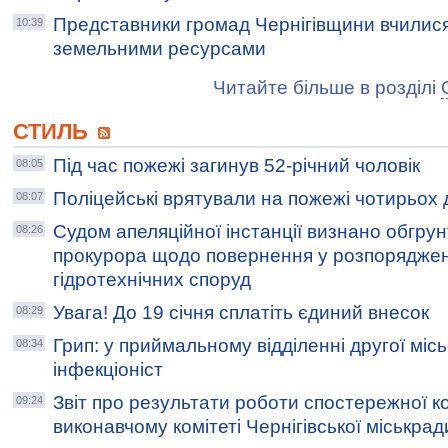
Представники громад Чернігівщини вчилис
10:39
земельними ресурсами
Читайте більше в розділі
СТИЛЬ
Під час пожежі загинув 52-річний чоловік
08:05
Поліцейські врятували на пожежі чотирьох д
08:07
Судом апеляційної інстанції визнано обгру
08:26
прокурора щодо повернення у розпорядже
гідротехнічних споруд
Увага! До 19 січня сплатіть єдиний внесок
08:29
Грип: у приймальному відділенні другої міськ
08:34
інфекціоніст
Звіт про результати роботи спостережної ко
09:24
виконавчому комітеті Чернігівської міськрад