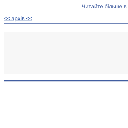
Читайте більше в 
<< архiв <<