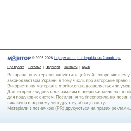
© 2005-2026
Інформ-агенція «Чернігівський монітор»
Про проект
|
Реклама
|
Партнери
|
Контакти
|
Архів
Всі права на матеріали, які містить цей сайт, охороняються у 
законодавством України, в тому числі, про авторське право і 
Використання матерiалiв monitor.cn.ua дозволяється за умов
Для iнтернет-видань обов'язковим є гiперпосилання на monito
для пошукових систем. Посилання та гіперпосилання повинні
виключно в першому чи в другому абзаці тексту.
Матеріали з позначкою (PR) друкуються на правах реклами..