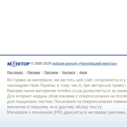
© 2005-2026
Інформ-агенція «Чернігівський монітор»
Про проект
|
Реклама
|
Партнери
|
Контакти
|
Архів
Всі права на матеріали, які містить цей сайт, охороняються у 
законодавством України, в тому числі, про авторське право і 
Використання матерiалiв monitor.cn.ua дозволяється за умов
Для iнтернет-видань обов'язковим є гiперпосилання на monito
для пошукових систем. Посилання та гіперпосилання повинні
виключно в першому чи в другому абзаці тексту.
Матеріали з позначкою (PR) друкуються на правах реклами..