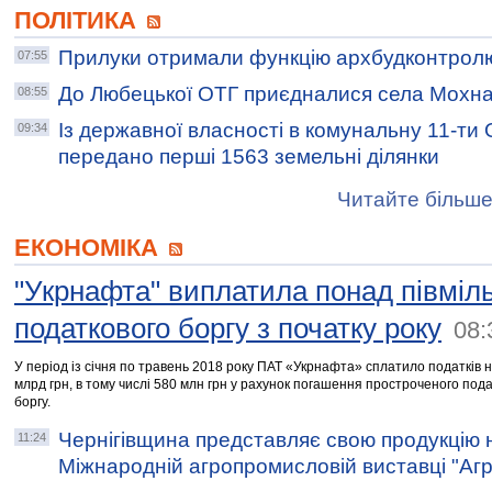
ПОЛІТИКА
Прилуки отримали функцію архбудконтрол
07:55
До Любецької ОТГ приєдналися села Мохнач
08:55
Із державної власності в комунальну 11-ти
09:34
передано перші 1563 земельні ділянки
Читайте більше
ЕКОНОМІКА
"Укрнафта" виплатила понад півміл
податкового боргу з початку року
08:
У період із січня по травень 2018 року ПАТ «Укрнафта» сплатило податків н
млрд грн, в тому числі 580 млн грн у рахунок погашення простроченого под
боргу.
Чернігівщина представляє свою продукцію
11:24
Міжнародній агропромисловій виставці "Аг