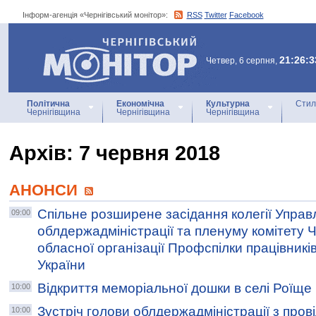
Інформ-агенція «Чернігівський монітор»:
RSS
Twitter
Facebook
Інформ-агенція
«Чернігівський монітор»
21:26:3
Четвер, 6 серпня,
Політична
Економічна
Культурна
Стил
Чернігівщина
Чернігівщина
Чернігівщина
Архiв: 7 червня 2018
АНОНСИ
Спільне розширене засідання колегії Управл
09:00
облдержадміністрації та пленуму комітету Ч
обласної організації Профспілки працівників
України
Відкриття меморіальної дошки в селі Роїще
10:00
Зустріч голови облдержадміністрації з пров
10:00