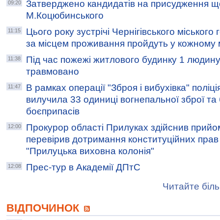
Затверджено кандидатів на присудження щор
09:20
М.Коцюбинського
Цього року зустрічі Чернігівського міськог
11:15
за місцем проживання пройдуть у кожному 
Під час пожежі житлового будинку 1 людину
11:38
травмовано
В рамках операції "Зброя і вибухівка" поліц
11:47
вилучила 33 одиниці вогнепальної зброї та
боєприпасів
Прокурор області Прилуках здійснив прийо
12:00
перевірив дотримання конституційних прав
"Прилуцька виховна колонія"
Прес-тур в Академії ДПтС
12:08
Читайте біль
ВІДПОЧИНОК