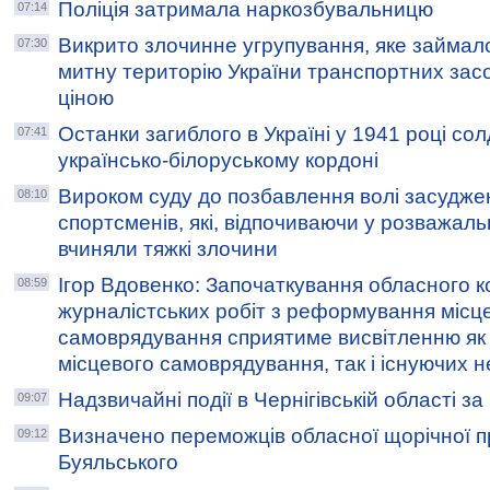
Поліція затримала наркозбувальницю
07:14
Викрито злочинне угрупування, яке займал
07:30
митну територію України транспортних зас
ціною
Останки загиблого в Україні у 1941 році со
07:41
українсько-білоруському кордоні
Вироком суду до позбавлення волі засудже
08:10
спортсменів, які, відпочиваючи у розважаль
вчиняли тяжкі злочини
Ігор Вдовенко: Започаткування обласного к
08:59
журналістських робіт з реформування місц
самоврядування сприятиме висвітленню як
місцевого самоврядування, так і існуючих н
Надзвичайні події в Чернігівській області з
09:07
Визначено переможців обласної щорічної пре
09:12
Буяльського