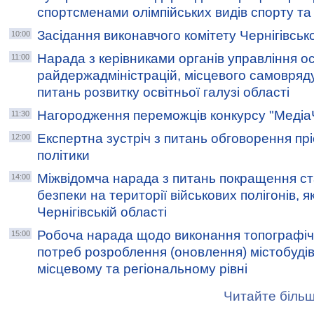
спортсменами олімпійських видів спорту та
Засідання виконавчого комітету Чернігівсько
10:00
Нарада з керівниками органів управління о
11:00
райдержадміністрацій, місцевого самовряд
питань розвитку освітньої галузі області
Нагородження переможців конкурсу "Медіа
11:30
Експертна зустріч з питань обговорення прі
12:00
політики
Міжвідомча нарада з питань покращення с
14:00
безпеки на території військових полігонів, я
Чернігівській області
Робоча нарада щодо виконання топографіч
15:00
потреб розроблення (оновлення) містобудів
місцевому та регіональному рівні
Читайте більш