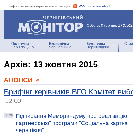
Інформ-агенція «Чернігівський монітор»:
RSS
Twitter
Facebook
Інформ-агенція
«Чернігівський монітор»
17:55:2
Субота, 8 серпня,
Політична
Економічна
Культурна
Стил
Чернігівщина
Чернігівщина
Чернігівщина
Архiв: 13 жовтня 2015
АНОНСИ
Брифінг керівників ВГО Комітет виб
12:00
Підписання Меморандуму про реалізацію
09:30
партнерської програми "Соціальна картка
чернігівця"