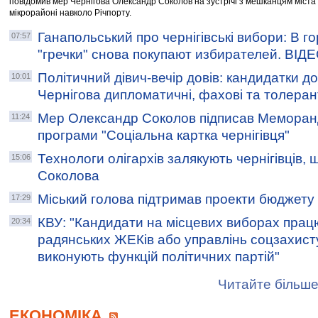
повідомив мер Чернігова Олександр Соколов на зустрічі з мешканцям міста 
мікрорайоні навколо Річпорту.
Ганапольський про чернігівські вибори: В г
07:57
"гречки" снова покупают избирателей. ВІД
Політичний дівич-вечір довів: кандидатки до
10:01
Чернігова дипломатичні, фахові та толеран
Мер Олександр Соколов підписав Меморанд
11:24
програми "Соціальна картка чернігівця"
Технологи олігархів залякують чернігівців,
15:06
Соколова
Міський голова підтримав проекти бюджету 
17:29
КВУ: "Кандидати на місцевих виборах прац
20:34
радянських ЖЕКів або управлінь соцзахисту
виконують функцій політичних партій"
Читайте більше
ЕКОНОМІКА