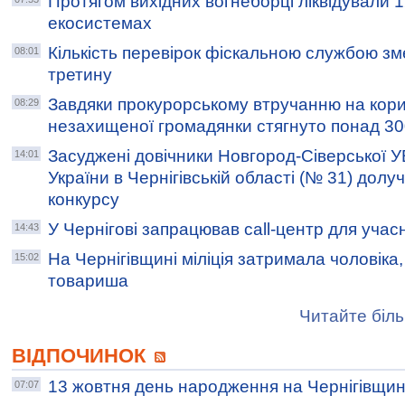
Протягом вихідних вогнеборці ліквідували 
екосистемах
Кількість перевірок фіскальною службою 
08:01
третину
Завдяки прокурорському втручанню на кори
08:29
незахищеної громадянки стягнуто понад 300
Засуджені довічники Новгород-Сіверської 
14:01
України в Чернігівській області (№ 31) долу
конкурсу
У Чернігові запрацював сall-центр для учас
14:43
На Чернігівщині міліція затримала чоловіка
15:02
товариша
Читайте біль
ВІДПОЧИНОК
13 жовтня день народження на Чернігівщин
07:07