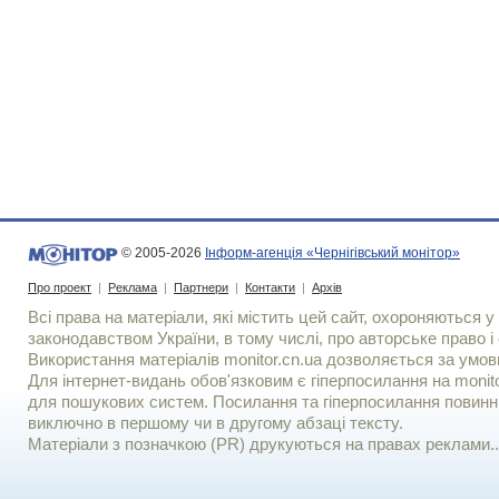
© 2005-2026
Інформ-агенція «Чернігівський монітор»
Про проект
|
Реклама
|
Партнери
|
Контакти
|
Архів
Всі права на матеріали, які містить цей сайт, охороняються у 
законодавством України, в тому числі, про авторське право і 
Використання матерiалiв monitor.cn.ua дозволяється за умов
Для iнтернет-видань обов'язковим є гiперпосилання на monito
для пошукових систем. Посилання та гіперпосилання повинні
виключно в першому чи в другому абзаці тексту.
Матеріали з позначкою (PR) друкуються на правах реклами..