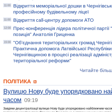
Відкриття меморіальної дошки в Чернігівсь
11:00
професійному будівельному ліцеї
Відкриття call-центру допомоги АТО
11:00
Прес-конференція лідера політичної партії
12:00
позиція" Анатолія Гриценка
"Об'єднання територіальних громад Чернігів
15:00
Практична допомога Латвійської Республіки 
Чернігівщиною в процесі реалізації адмініс
територіальної реформи"
Читайте більш
ПОЛІТИКА
Вулицю Нову буде упорядковано н
часом
09:19
Завдяки децентралізації вулицю Нову буде упорядковано найближчим часом