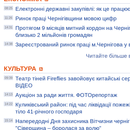
Електронні державні закупівлі: як це працює
08:25
Ринок праці Чернігівщини мовою цифр
11:26
Протягом 9 місяців митний кордон на Черні
14:31
близько 2 мільйонів громадян
Зареєстрований ринок праці м.Чернігова у 
14:38
Читайте більше в
КУЛЬТУРА
Театр тіней Fireflies завойовує китайські сер
09:39
ВІДЕО
Аукціон за ради життя. ФОТОрепортаж
14:13
Куликівський район: під час ліквідації поже
14:22
тіло 41-річного господаря
Напередодні Дня захисника Вітчизни чернігі
15:14
"Сіверщина – боролася за волю"