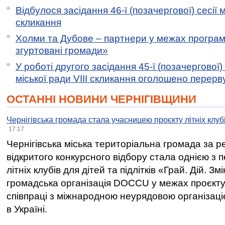
Відбулося засідання 46-ї (позачергової) сесії м
скликання
Холми та Дубове – партнери у межах програми
згуртовані громади»
У роботі другого засідання 45-ї (позачергової) 
міської ради VIII скликання оголошено перерв
ОСТАННІ НОВИНИ ЧЕРНІГІВЩИНИ
Чернігівська громада стала учасницею проєкту літніх клуб
17:17
Чернігівська міська територіальна громада за 
відкритого конкурсного відбору стала однією з
літніх клубів для дітей та підлітків «Грай. Дій. З
громадська організація DOCCU у межах проєкту 
співпраці з міжнародною неурядовою організаціє
в Україні.