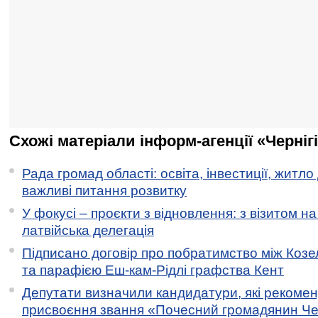
Схожі матеріали інформ-агенції «Черніг
Рада громад області: освіта, інвестиції, житло
важливі питання розвитку
У фокусі – проєкти з відновлення: з візитом на
латвійська делегація
Підписано договір про побратимство між Коз
та парафією Еш-кам-Рідлі графства Кент
Депутати визначили кандидатури, які рекоме
присвоєння звання «Почесний громадянин Черн