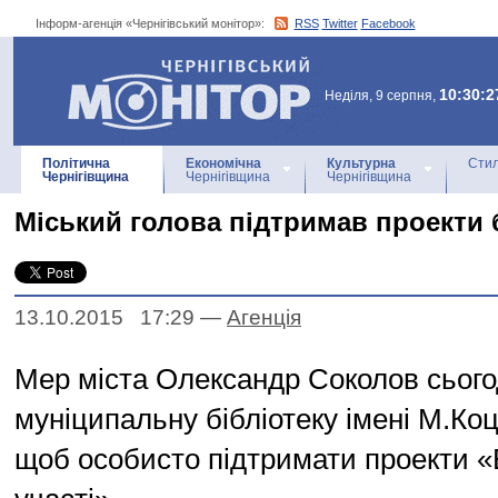
Інформ-агенція «Чернігівський монітор»:
RSS
Twitter
Facebook
Інформ-агенція
«Чернігівський монітор»
10:30:2
Неділя, 9 серпня,
Політична
Економічна
Культурна
Стил
Чернігівщина
Чернігівщина
Чернігівщина
Міський голова підтримав проекти 
13.10.2015 17:29
—
Агенцiя
Мер міста Олександр Соколов сьогод
муніципальну бібліотеку імені М.Ко
щоб особисто підтримати проекти 