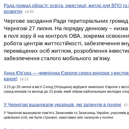
Рада громад області: освіта, інвестиції, житло для ВПО та
розвитку
16:55
Чергове засідання Ради територіальних громад 
Чернігові 27 липня. На порядку денному – низка
в полі зору й на контролі ОВА, зокрема освоєння
робота центрів життєстійкості, забезпечення вн
переміщених осіб житлом, розроблення інвестиц
забезпечення сталого мобільного зв’язку.
Анна Юр'єва — чемпіонка Європи серед юніорок з веслув
каное!
16:13
З 23 до 26 липня в місті Сегед (Угорщина) відбувся чемпіонат Європи з вес
серед юніорів та молоді до 23 років, який зібрав найсильніших молодих спо
У Чернігові вшанували українців, які загинули в полоні
15:
У Чернігові вшанували пам’ять Захисників та Захисниць України, учасників
цивільних осіб, які були страчені, закатовані або загинули у полоні.