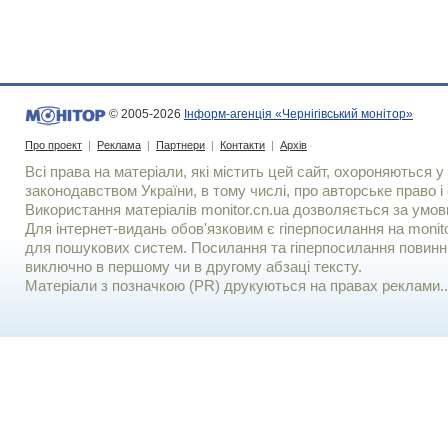
© 2005-2026
Інформ-агенція «Чернігівський монітор»
Про проект
|
Реклама
|
Партнери
|
Контакти
|
Архів
Всі права на матеріали, які містить цей сайт, охороняються у 
законодавством України, в тому числі, про авторське право і 
Використання матерiалiв monitor.cn.ua дозволяється за умов
Для iнтернет-видань обов'язковим є гiперпосилання на monito
для пошукових систем. Посилання та гіперпосилання повинні
виключно в першому чи в другому абзаці тексту.
Матеріали з позначкою (PR) друкуються на правах реклами..