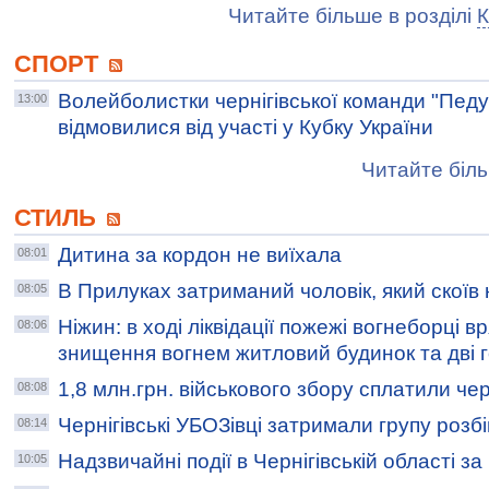
Читайте більше в розділі
К
СПОРТ
Волейболистки чернігівської команди "Педу
13:00
відмовилися від участі у Кубку України
Читайте біль
СТИЛЬ
Дитина за кордон не виїхала
08:01
В Прилуках затриманий чоловік, який скоїв
08:05
Ніжин: в ході ліквідації пожежі вогнеборці в
08:06
знищення вогнем житловий будинок та дві 
1,8 млн.грн. військового збору сплатили чер
08:08
Чернігівські УБОЗівці затримали групу розбі
08:14
Надзвичайні події в Чернігівській області з
10:05