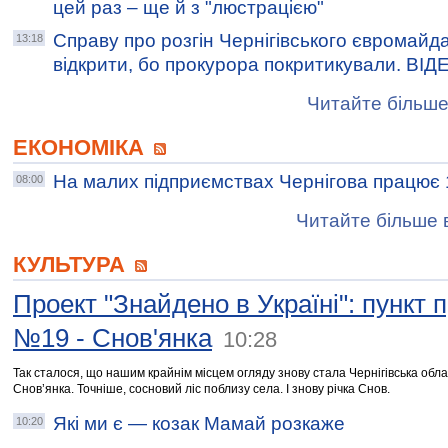
цей раз – ще й з "люстрацією"
Справу про розгін Чернігівського євромайд
13:18
відкрити, бо прокурора покритикували. ВІД
Читайте більше
ЕКОНОМІКА
На малих підприємствах Чернігова працює 1
08:00
Читайте більше в
КУЛЬТУРА
Проект "Знайдено в Україні": пункт
№19 - Снов'янка
10:28
Так сталося, що нашим крайнім місцем огляду знову стала Чернігівська обла
Снов’янка. Точніше, сосновий ліс поблизу села. І знову річка Снов.
Які ми є — козак Мамай розкаже
10:20