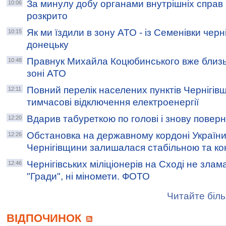
За минулу добу органами внутрішніх справ Ч
10:06
розкрито
Як ми їздили в зону АТО - із Семенівки черні
10:15
донецьку
Правнук Михайла Коцюбинського вже близьк
10:48
зоні АТО
Повний перелік населених пунктів Чернігів
12:11
тимчасові відключення електроенергії
Вдарив табуреткою по голові і знову повер
12:20
Обстановка на державному кордоні України
12:26
Чернігівщини залишалася стабільною та к
Чернігівських міліціонерів на Сході не злама
12:46
"Гради", ні міномети. ФОТО
Читайте біль
ВІДПОЧИНОК