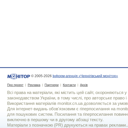
© 2005-2026
Інформ-агенція «Чернігівський монітор»
Про проект
|
Реклама
|
Партнери
|
Контакти
|
Архів
Всі права на матеріали, які містить цей сайт, охороняються у 
законодавством України, в тому числі, про авторське право і 
Використання матерiалiв monitor.cn.ua дозволяється за умов
Для iнтернет-видань обов'язковим є гiперпосилання на monito
для пошукових систем. Посилання та гіперпосилання повинні
виключно в першому чи в другому абзаці тексту.
Матеріали з позначкою (PR) друкуються на правах реклами..