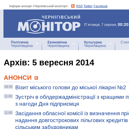
Інформ-агенція «Чернігівський монітор»:
RSS
Twitter
Facebook
Інформ-агенція
«Чернігівський монітор»
00:20
П`ятниця, 7 серпня,
Політична
Економічна
Культурна
Стил
Чернігівщина
Чернігівщина
Чернігівщина
Архiв: 5 вересня 2014
АНОНСИ
Візит міського голови до міської лікарні №2
09:45
Зустріч в облдержадміністрації з кращими 
11:00
з нагоди Дня підприємця
Засідання обласної комісії із визначення п
11:00
надання довгострокових пільгових кредитів
сільським забудовникам