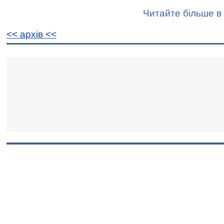
Читайте більше в 
<< архiв <<