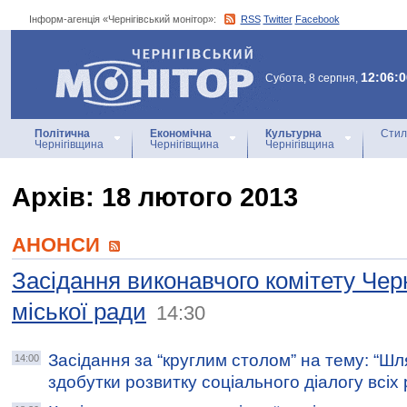
Інформ-агенція «Чернігівський монітор»:
RSS
Twitter
Facebook
Інформ-агенція
«Чернігівський монітор»
12:06:0
Субота, 8 серпня,
Політична
Економічна
Культурна
Стил
Чернігівщина
Чернігівщина
Чернігівщина
Архiв: 18 лютого 2013
АНОНСИ
Засідання виконавчого комітету Черн
міської ради
14:30
Засідання за “круглим столом” на тему: “Шл
14:00
здобутки розвитку соціального діалогу всіх р