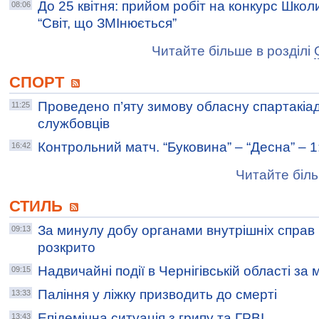
До 25 квітня: прийом робіт на конкурс Шко
08:06
“Світ, що ЗМІнюється”
Читайте більше в розділі
СПОРТ
Проведено п’яту зимову обласну спартакіа
11:25
службовців
Контрольний матч. “Буковина” – “Десна” – 1
16:42
Читайте біль
СТИЛЬ
За минулу добу органами внутрішніх справ Ч
09:13
розкрито
Надвичайні події в Чернігівській області за
09:15
Паління у ліжку призводить до смерті
13:33
Епідемічна ситуація з грипу та ГРВІ
13:43