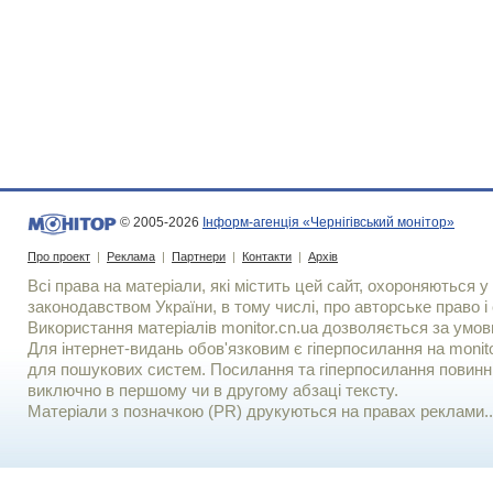
© 2005-2026
Інформ-агенція «Чернігівський монітор»
Про проект
|
Реклама
|
Партнери
|
Контакти
|
Архів
Всі права на матеріали, які містить цей сайт, охороняються у 
законодавством України, в тому числі, про авторське право і 
Використання матерiалiв monitor.cn.ua дозволяється за умов
Для iнтернет-видань обов'язковим є гiперпосилання на monito
для пошукових систем. Посилання та гіперпосилання повинні
виключно в першому чи в другому абзаці тексту.
Матеріали з позначкою (PR) друкуються на правах реклами..