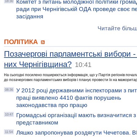
Комітет з питань молодіжної політики грома
18:30
ради при Чернігівській ОДА проведе своє 
засідання
Читайте більш
ПОЛІТИКА
Позачергові парламентські вибори -
них Чернігівщина?
10:41
На сьогодні посилено поширюється інформація, що у Партія регіонів почала
до позачергових парламентських виборів і планує провести їх на мажоритар
У 2012 році державними інспекторами з пи
08:36
праці виявлено 4410 фактів порушень
законодавства про працю
Громадські організації мають визначитися
10:47
представником
Ляшко запропонував роздягути Чечетова. 
11:54