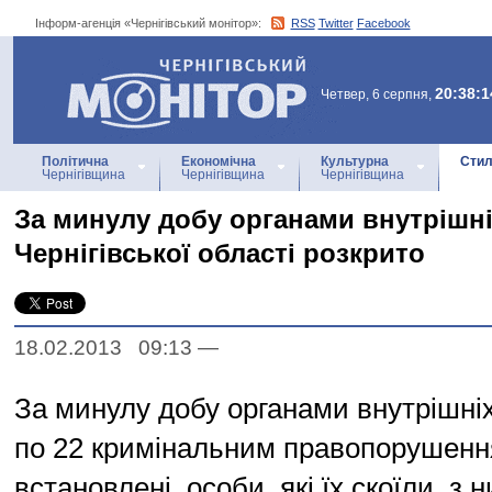
Інформ-агенція «Чернігівський монітор»:
RSS
Twitter
Facebook
Інформ-агенція
«Чернігівський монітор»
20:38:1
Четвер, 6 серпня,
Політична
Економічна
Культурна
Стил
Чернігівщина
Чернігівщина
Чернігівщина
За минулу добу органами внутрішні
Чернігівської області розкрито
18.02.2013 09:13
—
За минулу добу органами внутрішніх
по 22 кримінальним правопорушен
встановлені, особи, які їх скоїли, з н