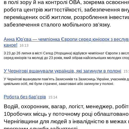
в полі зору й на контролі ОВА, зокрема освоєння
робота центрів життєстійкості, забезпечення вн
переміщених осіб житлом, розроблення інвестиц
забезпечення сталого мобільного зв’язку.
Анна Юр'єва — чемпіонка Європи серед юніорок з веслув
каное!
16:13
З 23 до 26 липня в місті Сегед (Угорщина) відбувся чемпіонат Європи з вес
серед юніорів та молоді до 23 років, який зібрав найсильніших молодих спо
У Чернігові вшанували українців, які загинули в полоні
15:
У Чернігові вшанували пам’ять Захисників та Захисниць України, учасників
цивільних осіб, які були страчені, закатовані або загинули у полоні.
Робота без бар’єрів
15:14
Водій, охоронник, вагар, логіст, менеджер, робі
10робочих місць у поточному році облаштован
Чернігівщини для людей з інвалідністю в межах
програми служби зайнятості.