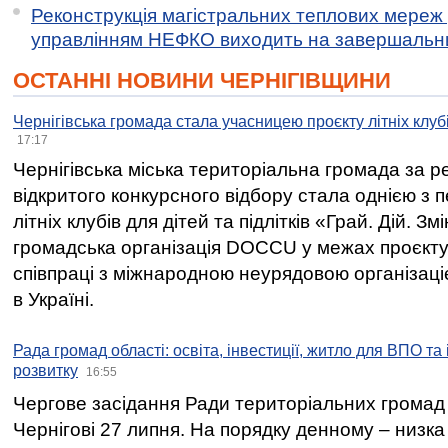
Реконструкція магістральних теплових мереж у
управлінням НЕФКО виходить на завершальн
ОСТАННІ НОВИНИ ЧЕРНІГІВЩИНИ
Чернігівська громада стала учасницею проєкту літніх клуб
17:17
Чернігівська міська територіальна громада за 
відкритого конкурсного відбору стала однією з
літніх клубів для дітей та підлітків «Грай. Дій. З
громадська організація DOCCU у межах проєкту 
співпраці з міжнародною неурядовою організаціє
в Україні.
Рада громад області: освіта, інвестиції, житло для ВПО та
розвитку
16:55
Чергове засідання Ради територіальних громад 
Чернігові 27 липня. На порядку денному – низка