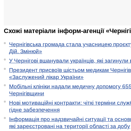
Схожі матеріали інформ-агенції «Черніг
Чернігівська громада стала учасницею проєкту 
Дій. Змінюй»
У Чернігові вшанували українців, які загинули 
Президент присвоїв шістьом медикам Чернігі
«Заслужений лікар України»
Мобільні клініки надали медичну допомогу 65
Чернігівщини
Нові мотиваційні контракти: чіткі терміни служ
гідне забезпечення
Інформація про надзвичайні ситуації та основн
які зареєстровані на території області за добу