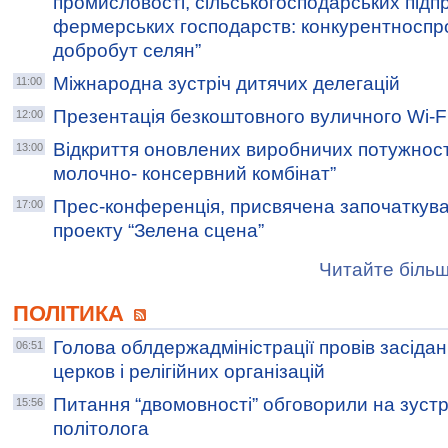
промисловості, сільськогосподарських підп
фермерських господарств: конкурентноспро
добробут селян”
Міжнародна зустріч дитячих делегацій
11:00
Презентація безкоштовного вуличного Wi-F
12:00
Відкриття оновлених виробничих потужност
13:00
молочно- консервний комбінат”
Прес-конференція, присвячена започаткува
17:00
проекту “Зелена сцена”
Читайте більш
ПОЛІТИКА
Голова облдержадміністрації провів засіда
06:51
церков і релігійних організацій
Питання “двомовності” обговорили на зустр
15:56
політолога