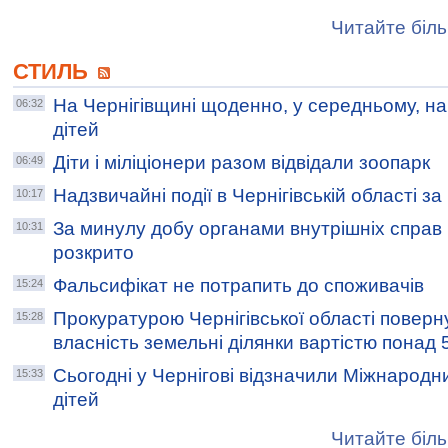
Читайте біль
СТИЛЬ
На Чернігівщині щоденно, у середньому, н
06:32
дітей
Діти і міліціонери разом відвідали зоопарк
06:49
Надзвичайні події в Чернігівській області з
10:17
За минулу добу органами внутрішніх справ Ч
10:31
розкрито
Фальсифікат не потрапить до споживачів
15:24
Прокуратурою Чернігівської області поверн
15:28
власність земельні ділянки вартістю понад 5
Сьогодні у Чернігові відзначили Міжнародн
15:33
дітей
Читайте біль