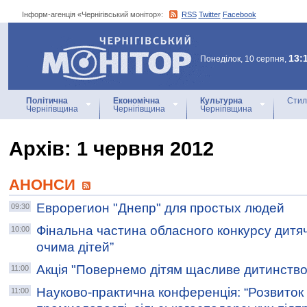
Інформ-агенція «Чернігівський монітор»:
RSS
Twitter
Facebook
Інформ-агенція
«Чернігівський монітор»
13:
Понеділок, 10 серпня,
Політична
Економічна
Культурна
Стил
Чернігівщина
Чернігівщина
Чернігівщина
Архiв: 1 червня 2012
АНОНСИ
Еврорегион "Днепр" для простых людей
09:30
Фінальна частина обласного конкурсу дитячо
10:00
очима дітей”
Акція "Повернемо дітям щасливе дитинство
11:00
Науково-практична конференція: “Розвиток
11:00