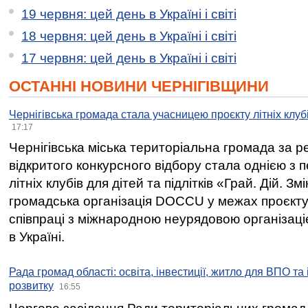
19 червня: цей день в Україні і світі
18 червня: цей день в Україні і світі
17 червня: цей день в Україні і світі
ОСТАННІ НОВИНИ ЧЕРНІГІВЩИНИ
Чернігівська громада стала учасницею проєкту літніх клуб
17:17
Чернігівська міська територіальна громада за 
відкритого конкурсного відбору стала однією з
літніх клубів для дітей та підлітків «Грай. Дій. З
громадська організація DOCCU у межах проєкту 
співпраці з міжнародною неурядовою організаціє
в Україні.
Рада громад області: освіта, інвестиції, житло для ВПО та
розвитку
16:55