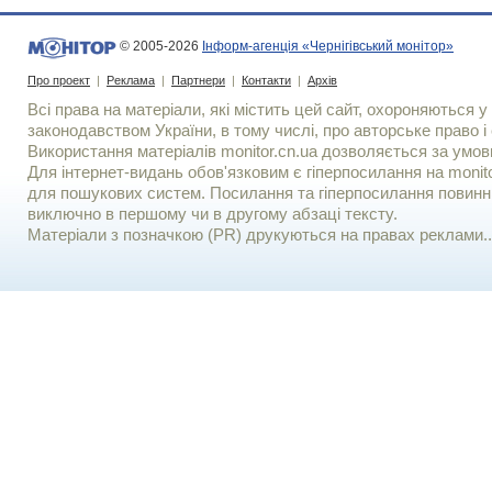
© 2005-2026
Інформ-агенція «Чернігівський монітор»
Про проект
|
Реклама
|
Партнери
|
Контакти
|
Архів
Всі права на матеріали, які містить цей сайт, охороняються у 
законодавством України, в тому числі, про авторське право і 
Використання матерiалiв monitor.cn.ua дозволяється за умов
Для iнтернет-видань обов'язковим є гiперпосилання на monito
для пошукових систем. Посилання та гіперпосилання повинні
виключно в першому чи в другому абзаці тексту.
Матеріали з позначкою (PR) друкуються на правах реклами..