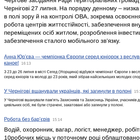
Чергове засідання Ради територіальних громад 
Чернігові 27 липня. На порядку денному – низка
в полі зору й на контролі ОВА, зокрема освоєння
робота центрів життєстійкості, забезпечення вн
переміщених осіб житлом, розроблення інвестиц
забезпечення сталого мобільного зв’язку.
Анна Юр'єва — чемпіонка Європи серед юніорок з веслув
каное!
16:13
З 23 до 26 липня в місті Сегед (Угорщина) відбувся чемпіонат Європи з вес
серед юніорів та молоді до 23 років, який зібрав найсильніших молодих спо
У Чернігові вшанували українців, які загинули в полоні
15:
У Чернігові вшанували пам’ять Захисників та Захисниць України, учасників
цивільних осіб, які були страчені, закатовані або загинули у полоні.
Робота без бар’єрів
15:14
Водій, охоронник, вагар, логіст, менеджер, робі
10робочих місць у поточному році облаштован