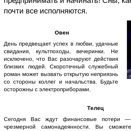
предпринимать и начинать! Сны, ка
почти все исполняются.
Овен
День предвещает успех в любви, удачные
свидания, культпоходы, вечеринки. Не
исключено, что Вас разочаруют действия
близких людей. Скоротечный служебный
роман может вызвать открытую неприязнь
со стороны коллег и начальства. Будьте
осторожны с электроприборами.
Телец
Сегодня Вас ждут финансовые потери —
чрезмерной самонадеянности. Вы сможет