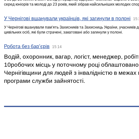
серед юніорів та молоді до 23 років, який зібрав найсильніших молодих спо
У Чернігові вшанували українців, які загинули в полоні
15:
У Чернігові вшанували пам’ять Захисників та Захисниць України, учасників
цивільних осіб, які були страчені, закатовані або загинули у полоні.
Робота без бар’єрів
15:14
Водій, охоронник, вагар, логіст, менеджер, робі
10робочих місць у поточному році облаштован
Чернігівщини для людей з інвалідністю в межах
програми служби зайнятості.