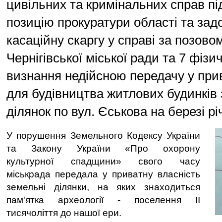
цивільних та кримінальних справ п
позицію прокуратури області та за
касаційну скаргу у справі за позово
Чернігівської міської ради та 7 фізи
визнання недійсною передачу у при
для будівництва житлових будинків
ділянок по вул. Єськова на березі р
У порушення Земельного Кодексу України
та Закону України «Про охорону
культурної спадщини» свого часу
міськрада передала у приватну власність
земельні ділянки, на яких знаходиться
пам'ятка археології - поселення ІІ
тисячоліття до нашої ери.