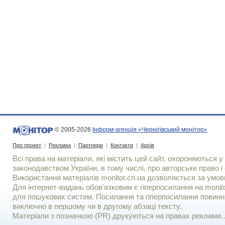
© 2005-2026
Інформ-агенція «Чернігівський монітор»
Про проект
|
Реклама
|
Партнери
|
Контакти
|
Архів
Всі права на матеріали, які містить цей сайт, охороняються у 
законодавством України, в тому числі, про авторське право і 
Використання матерiалiв monitor.cn.ua дозволяється за умов
Для iнтернет-видань обов'язковим є гiперпосилання на monito
для пошукових систем. Посилання та гіперпосилання повинні
виключно в першому чи в другому абзаці тексту.
Матеріали з позначкою (PR) друкуються на правах реклами..