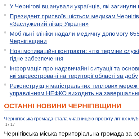
У Чернігові вшанували українців, які загинули 
Президент присвоїв шістьом медикам Чернігі
«Заслужений лікар України»
Мобільні клініки надали медичну допомогу 65
Чернігівщини
Нові мотиваційні контракти: чіткі терміни служ
гідне забезпечення
Інформація про надзвичайні ситуації та основн
які зареєстровані на території області за добу
Реконструкція магістральних теплових мереж у
управлінням НЕФКО виходить на завершальн
ОСТАННІ НОВИНИ ЧЕРНІГІВЩИНИ
Чернігівська громада стала учасницею проєкту літніх клуб
17:17
Чернігівська міська територіальна громада за 