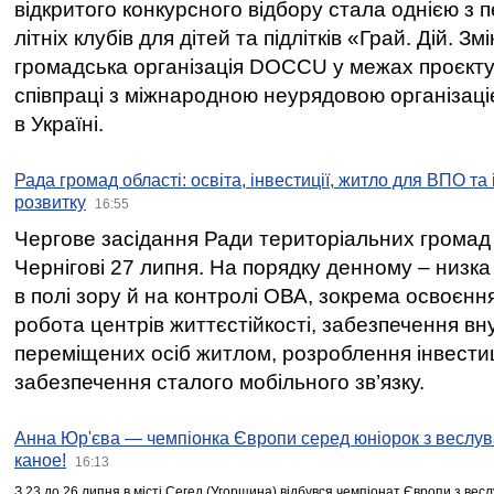
відкритого конкурсного відбору стала однією з
літніх клубів для дітей та підлітків «Грай. Дій. З
громадська організація DOCCU у межах проєкту 
співпраці з міжнародною неурядовою організаціє
в Україні.
Рада громад області: освіта, інвестиції, житло для ВПО та
розвитку
16:55
Чергове засідання Ради територіальних громад 
Чернігові 27 липня. На порядку денному – низка
в полі зору й на контролі ОВА, зокрема освоєння
робота центрів життєстійкості, забезпечення вн
переміщених осіб житлом, розроблення інвестиц
забезпечення сталого мобільного зв’язку.
Анна Юр'єва — чемпіонка Європи серед юніорок з веслув
каное!
16:13
З 23 до 26 липня в місті Сегед (Угорщина) відбувся чемпіонат Європи з вес