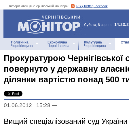
Інформ-агенція «Чернігівський монітор»:
RSS
Twitter
Facebook
Інформ-агенція
«Чернігівський монітор»
14:23:2
Субота, 8 серпня,
Політична
Економічна
Культурна
Стил
Чернігівщина
Чернігівщина
Чернігівщина
Прокуратурою Чернігівської 
повернуто у державну власні
ділянки вартістю понад 500 ти
01.06.2012 15:28
—
Вищий спеціалізований суд України 