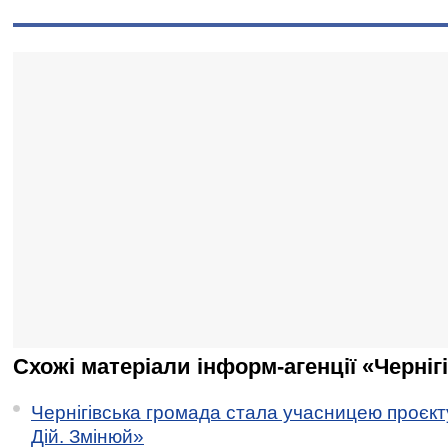
Схожі матеріали інформ-агенції «Черніг
Чернігівська громада стала учасницею проєкту 
Дій. Змінюй»