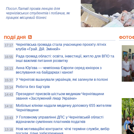
Посол Латвії провів лекцію для
чернігівських студентів і побачив, як
працює місцевий бізнес
Митці та жителі Чернігова створили
ПОДІЇ ДНЯ
колекцію про війну, емоції та тварин
ФОТО
Чернігівська громада стала учасницею проєкту літніх
17:17
клубів «Грай. Дій. Змінюй»
Рада громад області: освіта, інвестиції, житло для ВПО та
AB InBev Efes Україна підтримала
16:55
інші важливі питання розвитку
навчальний проєкт "Молодіжна бізнес-
школа", спрямований на розвиток
Анна Юр'єва — чемпіонка Європи серед юніорок з
16:13
підприємництва у Чернігівській області
веслування на байдарках і каное!
У Чернігові вшанували українців, які загинули в полоні
15:37
Золота тварина: видання Forbes
написало про чернігівця Патрона: хто і
Робота без бар’єрів
15:14
скільки на ньому заробляє? І куди
витрачають?
Президент присвоїв шістьом медикам Чернігівщини
14:43
звання «Заслужений лікар України»
Мобільні клініки надали медичну допомогу 655 жителям
14:11
Чернігівщини
У Головному управлінні ДПС у Чернігівській області
13:43
відзначили сумлінних платників податків
Нові мотиваційні контракти: чіткі терміни служби, вибір
13:18
посади, гідне забезпечення