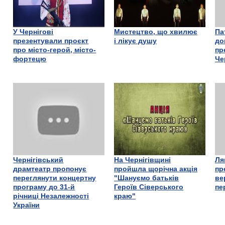
У Чернігові
Мистецтво, що хвилює
Па
презентували проєкт
і лікує душу
до
про місто-герой, місто-
пр
фортецю
Че
Чернігівський
На Чернігівщині
Ля
драмтеатр пропонує
пройшла щорічна акція
пр
переглянути концертну
"Шануємо батьків
ве
програму до 31-й
Героїв Сіверського
пе
річниці Незалежності
краю"
України