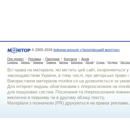
© 2005-2026
Інформ-агенція «Чернігівський монітор»
Про проект
|
Реклама
|
Партнери
|
Контакти
|
Архів
:
Серпень
*
Липень
*
Червень
*
Травень
*
Квітень
*
Березень
*
Лютий
*
Січень
*
Грудень
*
Листоп
Всі права на матеріали, які містить цей сайт, охороняються у 
законодавством України, в тому числі, про авторське право і 
Використання матерiалiв monitor.cn.ua дозволяється за умов
Для iнтернет-видань обов'язковим є гiперпосилання на monito
для пошукових систем. Посилання та гіперпосилання повинні
виключно в першому чи в другому абзаці тексту.
Матеріали з позначкою (PR) друкуються на правах реклами..