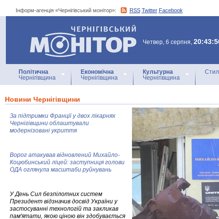
Інформ-агенція «Чернігівський монітор»:
RSS
Twitter
Facebook
Інформ-агенція
«Чернігівський монітор»
20:43:5
Четвер, 6 серпня,
Політична
Економічна
Культурна
Стил
Чернігівщина
Чернігівщина
Чернігівщина
Новини Чернігівщини
За підтримки Франції у двох лікарнях
Чернігівщини облаштували
модернізовані укриття
Ворог атакував відновлений Михайло-
Коцюбинський ліцей: заступниця голови
ОДА оглянула масштаби руйнувань
У День Сил безпілотних систем
Президент відзначив досвід України у
застосуванні технологій та закликав
пам'ятати, якою ціною він здобувається