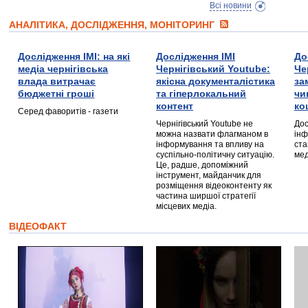
Всі новини
АНАЛІТИКА, ДОСЛІДЖЕННЯ, МОНІТОРИНГ
Дослідження ІМІ: на які
Дослідження ІМІ
До
медіа чернігівська
Чернігівський Youtube:
Че
влада витрачає
якісна документалістика
за
бюджетні гроші
та гіперлокальний
чи
контент
ко
Серед фаворитів - газети
Чернігівський Youtube не
Дос
можна назвати флагманом в
інф
інформування та впливу на
ста
суспільно-політичну ситуацію.
мед
Це, радше, допоміжний
інструмент, майданчик для
розміщення відеоконтенту як
частина ширшої стратегії
місцевих медіа.
ВІДЕОФАКТ