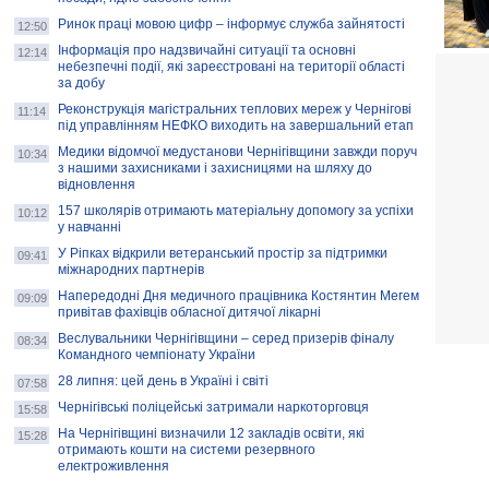
Ринок праці мовою цифр – інформує служба зайнятості
12:50
Інформація про надзвичайні ситуації та основні
12:14
небезпечні події, які зареєстровані на території області
за добу
Реконструкція магістральних теплових мереж у Чернігові
11:14
під управлінням НЕФКО виходить на завершальний етап
Медики відомчої медустанови Чернігівщини завжди поруч
10:34
з нашими захисниками і захисницями на шляху до
відновлення
157 школярів отримають матеріальну допомогу за успіхи
10:12
у навчанні
У Ріпках відкрили ветеранський простір за підтримки
09:41
міжнародних партнерів
Напередодні Дня медичного працівника Костянтин Мегем
09:09
привітав фахівців обласної дитячої лікарні
Веслувальники Чернігівщини – серед призерів фіналу
08:34
Командного чемпіонату України
28 липня: цей день в Україні і світі
07:58
Чернігівські поліцейські затримали наркоторговця
15:58
На Чернігівщині визначили 12 закладів освіти, які
15:28
отримають кошти на системи резервного
електроживлення